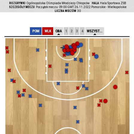
ROZGRYWKI
Ogólnopolska Olimpiada Młodzieży Chłopców
HALA
Hala Sportowa ZSB
SZCZEGÓŁY MECZU
Początek meczu: 09:00 GMT 26.11.2022
Pomorskie - Wielkopolskie
LICZBA WIDZÓW
30
POM
WLK
OBA
1
2
3
4
WSZYSTKIE