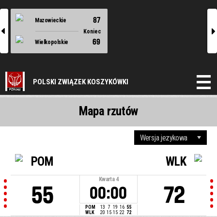
87
Mazowieckie
l
r
Koniec
69
Wielkopolskie
POLSKI ZWIĄZEK KOSZYKÓWKI
Mapa rzutów
POM
WLK
Kwarta
4
55
72
00:00
POM
13
7
19
16
55
WLK
20
15
15
22
72