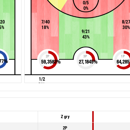
0/5
0%
/20
7/40
8/2
5%
18%
30%
9/21
43%
2P
3P
1P
77
%
59,3583
%
27,1845
%
64,285
1/2
50%
Z gry
2P