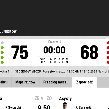
 JUNIORÓW
Kwarta
4
75
68
00:00
WRO
14
20
18
23
75
SOP
17
16
17
18
68
ół nr 7
SZCZEGÓŁY MECZU
Początek meczu: 13:30 GMT 13.12.2025
Nawrot Ś
akcji
Mapa rzutów
Przebieg meczu
Zapowiedź
ZB A
ZO
ki
Asysty
9.50
F. Syrzycki
F. Syrzycki