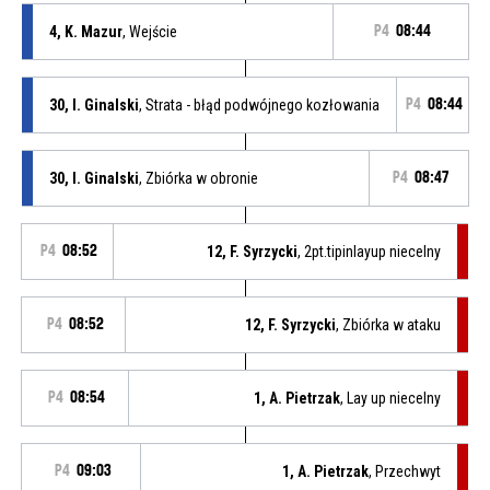
4, K. Mazur
, Wejście
P4
08:44
30, I. Ginalski
, Strata - błąd podwójnego kozłowania
P4
08:44
30, I. Ginalski
, Zbiórka w obronie
P4
08:47
P4
08:52
12, F. Syrzycki
, 2pt.tipinlayup niecelny
P4
08:52
12, F. Syrzycki
, Zbiórka w ataku
P4
08:54
1, A. Pietrzak
, Lay up niecelny
P4
09:03
1, A. Pietrzak
, Przechwyt