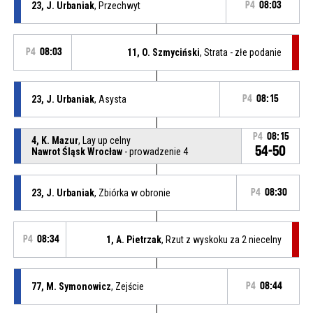
23, J. Urbaniak
, Przechwyt
P4
08:03
P4
08:03
11, O. Szmyciński
, Strata - złe podanie
23, J. Urbaniak
, Asysta
P4
08:15
P4
08:15
4, K. Mazur
, Lay up celny
54-50
Nawrot Śląsk Wrocław
- prowadzenie 4
23, J. Urbaniak
, Zbiórka w obronie
P4
08:30
P4
08:34
1, A. Pietrzak
, Rzut z wyskoku za 2 niecelny
77, M. Symonowicz
, Zejście
P4
08:44