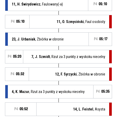
11, H. Świrydowicz
, Faulowany(-a)
P4
05:10
P4
05:10
11, O. Szmyciński
, Faul osobisty
23, J. Urbaniak
, Zbiórka w obronie
P4
05:17
P4
05:20
7, J. Szmidt
, Rzut za 3 punkty z wyskoku niecelny
P4
05:32
12, F. Syrzycki
, Zbiórka w obronie
4, K. Mazur
, Rzut za 3 punkty z wyskoku niecelny
P4
05:35
P4
05:52
14, L. Feistel
, Asysta