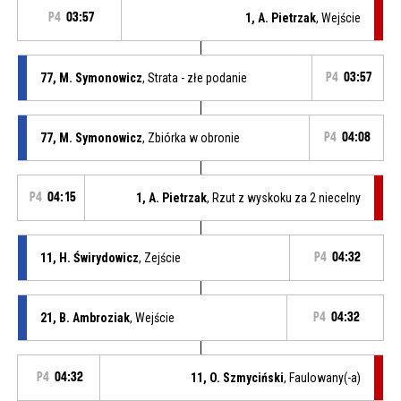
P4
03:57
1, A. Pietrzak
, Wejście
77, M. Symonowicz
, Strata - złe podanie
P4
03:57
77, M. Symonowicz
, Zbiórka w obronie
P4
04:08
P4
04:15
1, A. Pietrzak
, Rzut z wyskoku za 2 niecelny
11, H. Świrydowicz
, Zejście
P4
04:32
21, B. Ambroziak
, Wejście
P4
04:32
P4
04:32
11, O. Szmyciński
, Faulowany(-a)