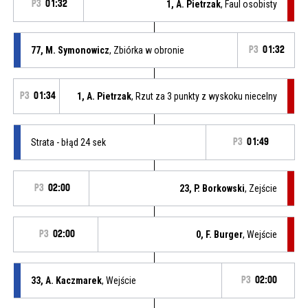
P3
01:32
1, A. Pietrzak
, Faul osobisty
77, M. Symonowicz
, Zbiórka w obronie
P3
01:32
P3
01:34
1, A. Pietrzak
, Rzut za 3 punkty z wyskoku niecelny
Strata - błąd 24 sek
P3
01:49
P3
02:00
23, P. Borkowski
, Zejście
P3
02:00
0, F. Burger
, Wejście
33, A. Kaczmarek
, Wejście
P3
02:00