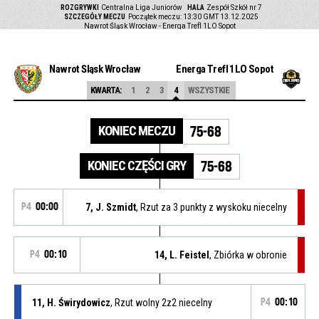
ROZGRYWKI
Centralna Liga Juniorów
HALA
Zespół Szkół nr 7
SZCZEGÓŁY MECZU
Początek meczu: 13:30 GMT 13.12.2025
Nawrot Śląsk Wrocław - Energa Trefl 1LO Sopot
Nawrot Śląsk Wrocław
Energa Trefl 1LO Sopot
KWARTA:
1
2
3
4
WSZYSTKIE
KONIEC MECZU
75-68
KONIEC CZĘŚCI GRY
75-68
P4
00:00
7, J. Szmidt
, Rzut za 3 punkty z wyskoku niecelny
P4
00:10
14, L. Feistel
, Zbiórka w obronie
11, H. Świrydowicz
, Rzut wolny 2z2 niecelny
P4
00:10