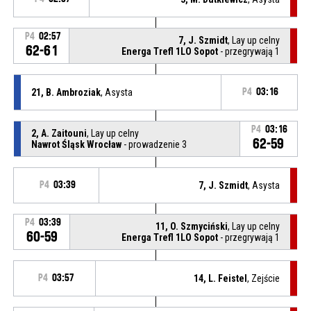
P4
02:57
7, J. Szmidt
, Lay up celny
62-61
Energa Trefl 1LO Sopot
- przegrywają 1
21, B. Ambroziak
, Asysta
P4
03:16
P4
03:16
2, A. Zaitouni
, Lay up celny
62-59
Nawrot Śląsk Wrocław
- prowadzenie 3
P4
03:39
7, J. Szmidt
, Asysta
P4
03:39
11, O. Szmyciński
, Lay up celny
60-59
Energa Trefl 1LO Sopot
- przegrywają 1
P4
03:57
14, L. Feistel
, Zejście