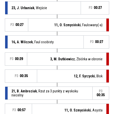
23, J. Urbaniak
, Wejście
P3
00:27
P3
00:27
11, O. Szmyciński
, Faulowany(-a)
16, A. Wilczek
, Faul osobisty
P3
00:27
P3
00:29
3, M. Dutkiewicz
, Zbiórka w obronie
P3
00:35
12, F. Syrzycki
, Blok
21, B. Ambroziak
, Rzut za 3 punkty z wyskoku
P3
niecelny
00:35
P3
00:57
11, O. Szmyciński
, Asysta