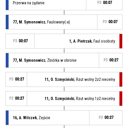
Przerwa na żądanie
P3
00:07
77, M. Symonowicz
, Faulowany(-a)
P3
00:07
P3
00:07
1, A. Pietrzak
, Faul osobisty
77, M. Symonowicz
, Zbiórka w obronie
P3
00:27
P3
00:27
11, O. Szmyciński
, Rzut wolny 2z2 niecelny
P3
00:27
11, O. Szmyciński
, Rzut wolny 1z2 niecelny
16, A. Wilczek
, Zejście
P3
00:27