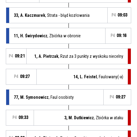
33, A. Kaczmarek
, Strata - błąd kozłowania
P4
09:03
11, H. Świrydowicz
, Zbiórka w obronie
P4
09:16
P4
09:21
1, A. Pietrzak
, Rzut za 3 punkty z wyskoku niecelny
P4
09:27
14, L. Feistel
, Faulowany(-a)
77, M. Symonowicz
, Faul osobisty
P4
09:27
P4
09:33
3, M. Dutkiewicz
, Zbiórka w ataku