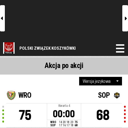
l
r
POLSKI ZWIĄZEK KOSZYKÓWKI
Akcja po akcji
WRO
SOP
Kwarta
4
75
68
00:00
WRO
14
20
18
23
75
SOP
17
16
17
18
68