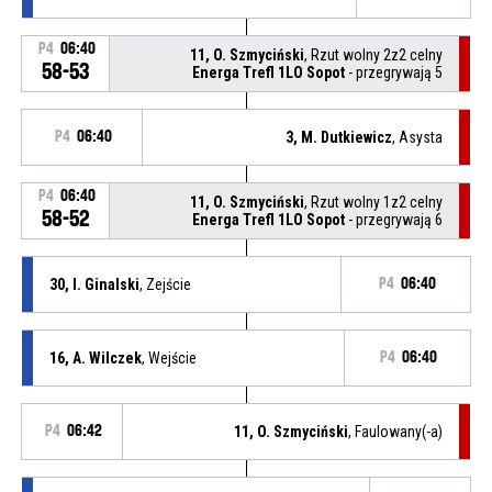
P4
06:40
11, O. Szmyciński
, Rzut wolny 2z2 celny
58-53
Energa Trefl 1LO Sopot
- przegrywają 5
P4
06:40
3, M. Dutkiewicz
, Asysta
P4
06:40
11, O. Szmyciński
, Rzut wolny 1z2 celny
58-52
Energa Trefl 1LO Sopot
- przegrywają 6
30, I. Ginalski
, Zejście
P4
06:40
16, A. Wilczek
, Wejście
P4
06:40
P4
06:42
11, O. Szmyciński
, Faulowany(-a)