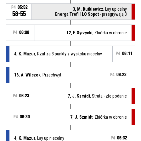
P4
05:52
3, M. Dutkiewicz
, Lay up celny
58-55
Energa Trefl 1LO Sopot
- przegrywają 3
P4
06:08
12, F. Syrzycki
, Zbiórka w obronie
4, K. Mazur
, Rzut za 3 punkty z wyskoku niecelny
P4
06:11
16, A. Wilczek
, Przechwyt
P4
06:23
P4
06:23
7, J. Szmidt
, Strata - złe podanie
P4
06:30
7, J. Szmidt
, Zbiórka w obronie
4, K. Mazur
, Lay up niecelny
P4
06:32