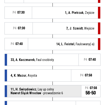
P4
07:30
1, A. Pietrzak
, Zejście
P4
07:30
7, J. Szmidt
, Wejście
P4
07:40
14, L. Feistel
, Faulowany(-a)
33, A. Kaczmarek
, Faul osobisty
P4
07:40
4, K. Mazur
, Asysta
P4
07:56
P4
07:56
11, H. Świrydowicz
, Lay up celny
56-50
Nawrot Śląsk Wrocław
- prowadzenie 6