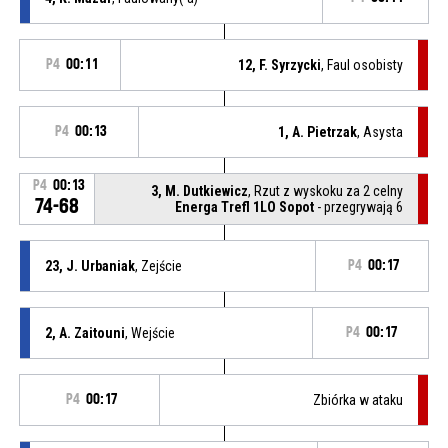
P4
00:11
12, F. Syrzycki
, Faul osobisty
P4
00:13
1, A. Pietrzak
, Asysta
P4
00:13
3, M. Dutkiewicz
, Rzut z wyskoku za 2 celny
74-68
Energa Trefl 1LO Sopot
- przegrywają 6
23, J. Urbaniak
, Zejście
P4
00:17
2, A. Zaitouni
, Wejście
P4
00:17
P4
00:17
Zbiórka w ataku