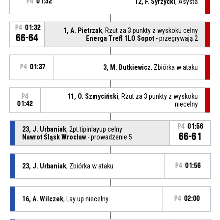
P4
01:32
12, F. Syrzycki
, Asysta
P4
01:32
1, A. Pietrzak
, Rzut za 3 punkty z wyskoku celny
66-64
Energa Trefl 1LO Sopot
- przegrywają 2
P4
01:37
3, M. Dutkiewicz
, Zbiórka w ataku
11, O. Szmyciński
, Rzut za 3 punkty z wyskoku
P4
01:42
niecelny
P4
01:56
23, J. Urbaniak
, 2pt.tipinlayup celny
66-61
Nawrot Śląsk Wrocław
- prowadzenie 5
23, J. Urbaniak
, Zbiórka w ataku
P4
01:56
16, A. Wilczek
, Lay up niecelny
P4
02:00