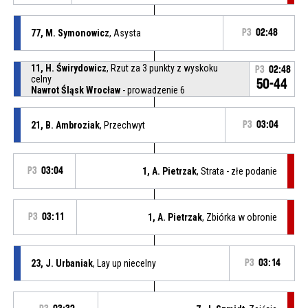
77, M. Symonowicz
, Asysta
P3
02:48
11, H. Świrydowicz
, Rzut za 3 punkty z wyskoku
P3
02:48
celny
50-44
Nawrot Śląsk Wrocław
- prowadzenie 6
21, B. Ambroziak
, Przechwyt
P3
03:04
P3
03:04
1, A. Pietrzak
, Strata - złe podanie
P3
03:11
1, A. Pietrzak
, Zbiórka w obronie
23, J. Urbaniak
, Lay up niecelny
P3
03:14