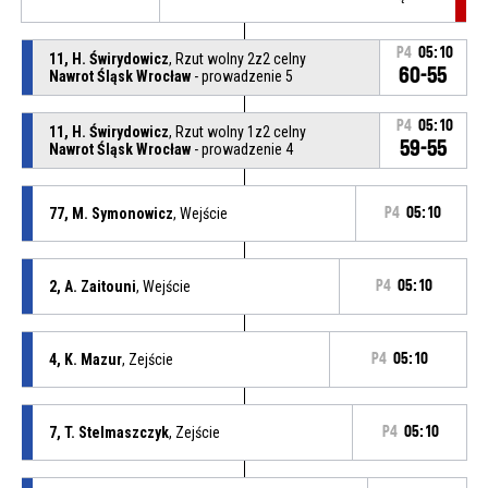
P4
05:10
11, H. Świrydowicz
, Rzut wolny 2z2 celny
60-55
Nawrot Śląsk Wrocław
- prowadzenie 5
P4
05:10
11, H. Świrydowicz
, Rzut wolny 1z2 celny
59-55
Nawrot Śląsk Wrocław
- prowadzenie 4
77, M. Symonowicz
, Wejście
P4
05:10
2, A. Zaitouni
, Wejście
P4
05:10
4, K. Mazur
, Zejście
P4
05:10
7, T. Stelmaszczyk
, Zejście
P4
05:10