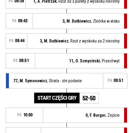
P4
09:39
1, A. Pietrzak
, Rzut za 3 punkty z wyskoku niecelny
P4
09:42
3, M. Dutkiewicz
, Zbiórka w ataku
P4
09:44
3, M. Dutkiewicz
, Rzut z wyskoku za 2 niecelny
P4
09:51
11, O. Szmyciński
, Przechwyt
77, M. Symonowicz
, Strata - złe podanie
P4
09:51
START CZĘŚCI GRY
52-50
P4
10:00
0, F. Burger
, Zejście