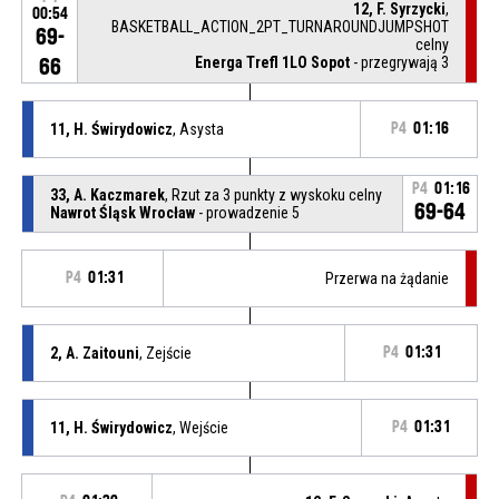
12, F. Syrzycki
,
00:54
BASKETBALL_ACTION_2PT_TURNAROUNDJUMPSHOT
69-
celny
Energa Trefl 1LO Sopot
- przegrywają 3
66
11, H. Świrydowicz
, Asysta
P4
01:16
P4
01:16
33, A. Kaczmarek
, Rzut za 3 punkty z wyskoku celny
69-64
Nawrot Śląsk Wrocław
- prowadzenie 5
P4
01:31
Przerwa na żądanie
2, A. Zaitouni
, Zejście
P4
01:31
11, H. Świrydowicz
, Wejście
P4
01:31