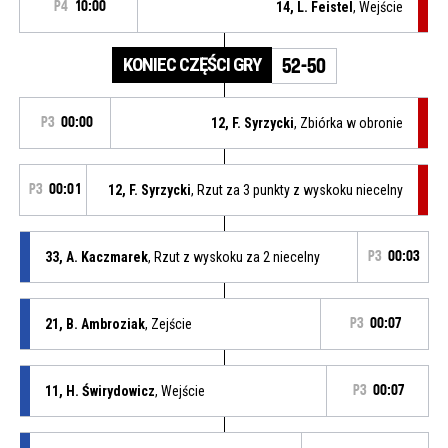
P4
10:00
14, L. Feistel
, Wejście
KONIEC CZĘŚCI GRY
52-50
P3
00:00
12, F. Syrzycki
, Zbiórka w obronie
P3
00:01
12, F. Syrzycki
, Rzut za 3 punkty z wyskoku niecelny
33, A. Kaczmarek
, Rzut z wyskoku za 2 niecelny
P3
00:03
21, B. Ambroziak
, Zejście
P3
00:07
11, H. Świrydowicz
, Wejście
P3
00:07