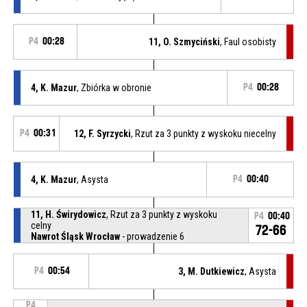
P4
00:28
11, O. Szmyciński
, Faul osobisty
4, K. Mazur
, Zbiórka w obronie
P4
00:28
P4
00:31
12, F. Syrzycki
, Rzut za 3 punkty z wyskoku niecelny
4, K. Mazur
, Asysta
P4
00:40
11, H. Świrydowicz
, Rzut za 3 punkty z wyskoku
P4
00:40
celny
72-66
Nawrot Śląsk Wrocław
- prowadzenie 6
P4
00:54
3, M. Dutkiewicz
, Asysta
P4