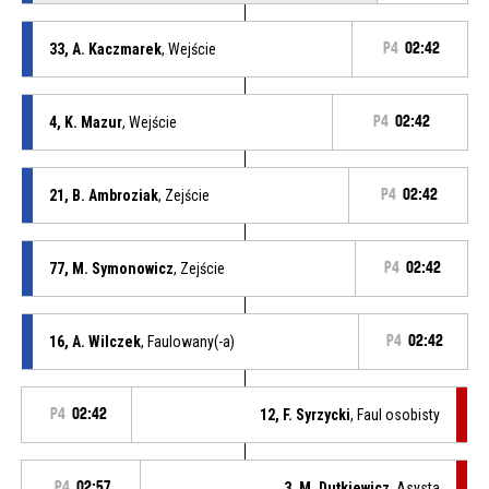
33, A. Kaczmarek
, Wejście
P4
02:42
4, K. Mazur
, Wejście
P4
02:42
21, B. Ambroziak
, Zejście
P4
02:42
77, M. Symonowicz
, Zejście
P4
02:42
16, A. Wilczek
, Faulowany(-a)
P4
02:42
P4
02:42
12, F. Syrzycki
, Faul osobisty
P4
02:57
3, M. Dutkiewicz
, Asysta