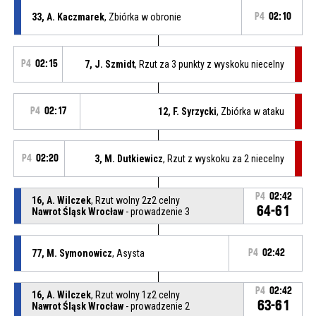
33, A. Kaczmarek
, Zbiórka w obronie
P4
02:10
P4
02:15
7, J. Szmidt
, Rzut za 3 punkty z wyskoku niecelny
P4
02:17
12, F. Syrzycki
, Zbiórka w ataku
P4
02:20
3, M. Dutkiewicz
, Rzut z wyskoku za 2 niecelny
P4
02:42
16, A. Wilczek
, Rzut wolny 2z2 celny
64-61
Nawrot Śląsk Wrocław
- prowadzenie 3
77, M. Symonowicz
, Asysta
P4
02:42
P4
02:42
16, A. Wilczek
, Rzut wolny 1z2 celny
63-61
Nawrot Śląsk Wrocław
- prowadzenie 2