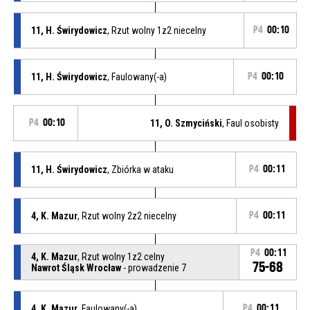
11, H. Świrydowicz
, Rzut wolny 1z2 niecelny
P4
00:10
11, H. Świrydowicz
, Faulowany(-a)
P4
00:10
P4
00:10
11, O. Szmyciński
, Faul osobisty
11, H. Świrydowicz
, Zbiórka w ataku
P4
00:11
4, K. Mazur
, Rzut wolny 2z2 niecelny
P4
00:11
P4
00:11
4, K. Mazur
, Rzut wolny 1z2 celny
75-68
Nawrot Śląsk Wrocław
- prowadzenie 7
4, K. Mazur
, Faulowany(-a)
P4
00:11