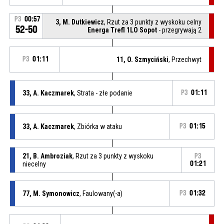
P3
00:57
3, M. Dutkiewicz
, Rzut za 3 punkty z wyskoku celny
52-50
Energa Trefl 1LO Sopot
- przegrywają 2
P3
01:11
11, O. Szmyciński
, Przechwyt
33, A. Kaczmarek
, Strata - złe podanie
P3
01:11
33, A. Kaczmarek
, Zbiórka w ataku
P3
01:15
21, B. Ambroziak
, Rzut za 3 punkty z wyskoku
P3
niecelny
01:21
77, M. Symonowicz
, Faulowany(-a)
P3
01:32