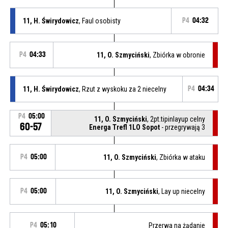
11, H. Świrydowicz
, Faul osobisty
P4
04:32
P4
04:33
11, O. Szmyciński
, Zbiórka w obronie
11, H. Świrydowicz
, Rzut z wyskoku za 2 niecelny
P4
04:34
P4
05:00
11, O. Szmyciński
, 2pt.tipinlayup celny
60-57
Energa Trefl 1LO Sopot
- przegrywają 3
P4
05:00
11, O. Szmyciński
, Zbiórka w ataku
P4
05:00
11, O. Szmyciński
, Lay up niecelny
P4
05:10
Przerwa na żądanie