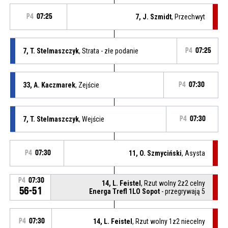
P4
07:25
7, J. Szmidt
, Przechwyt
7, T. Stelmaszczyk
, Strata - złe podanie
P4
07:25
33, A. Kaczmarek
, Zejście
P4
07:30
7, T. Stelmaszczyk
, Wejście
P4
07:30
P4
07:30
11, O. Szmyciński
, Asysta
P4
07:30
14, L. Feistel
, Rzut wolny 2z2 celny
56-51
Energa Trefl 1LO Sopot
- przegrywają 5
P4
07:30
14, L. Feistel
, Rzut wolny 1z2 niecelny