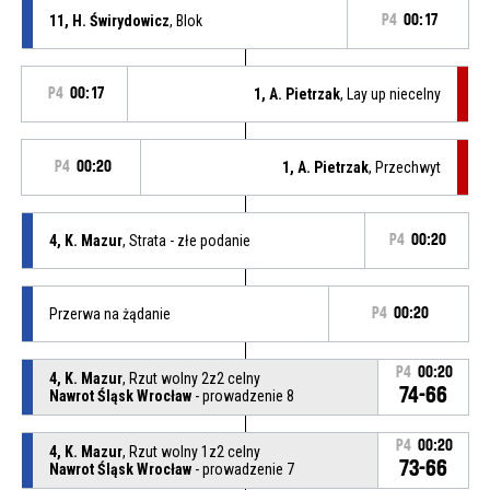
11, H. Świrydowicz
, Blok
P4
00:17
P4
00:17
1, A. Pietrzak
, Lay up niecelny
P4
00:20
1, A. Pietrzak
, Przechwyt
4, K. Mazur
, Strata - złe podanie
P4
00:20
Przerwa na żądanie
P4
00:20
P4
00:20
4, K. Mazur
, Rzut wolny 2z2 celny
74-66
Nawrot Śląsk Wrocław
- prowadzenie 8
P4
00:20
4, K. Mazur
, Rzut wolny 1z2 celny
73-66
Nawrot Śląsk Wrocław
- prowadzenie 7