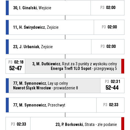
30, I. Ginalski
, Wejście
P3
02:00
11, H. Świrydowicz
, Zejście
P3
02:00
23, J. Urbaniak
, Zejście
P3
02:00
P3
02:18
3, M. Dutkiewicz
, Rzut za 3 punkty z wyskoku celny
52-47
Energa Trefl 1LO Sopot
- przegrywają 5
P3
02:31
77, M. Symonowicz
, Lay up celny
52-44
Nawrot Śląsk Wrocław
- prowadzenie 8
77, M. Symonowicz
, Przechwyt
P3
02:33
P3
02:33
23, P. Borkowski
, Strata - złe podanie