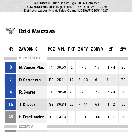
ROZGRYWKI
Orlen Basket Liga
HALA
Hala Koło
SZCZEGÓŁY MECZU
Początek meczu: 17:30 GMT 25.01.2026
Dziki Warszawa - Miasto Szkła Krosno
LICZBA WIDZÓW
1027
Dziki Warszawa
NR
ZAWODNIK
POZ
MIN.
PKT
Z GRY
Z GRY %
2P
2P%
PIERWSZA PIĄTKA
0
B. Vander Plas
PF
30:53
2
1
-
6
16
1
-
4
25
2
D. Caruthers
PG
25:11
19
8
-
13
61
8
-
11
72
4
R. Soares
SF
28:58
20
6
-
8
75
4
-
4
100
16
T. Chavez
SG
30:34
25
7
-
11
63
1
-
2
50
45
Ł. Frąckiewicz
C
14:13
3
1
-
1
100
1
-
1
100
REZERWOWI