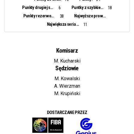
Punkty drugiej szansy:
Puntky z szybkiego ataku:
6
18
Punkty rezerwowych:
Najwyższe prowadzenie:
38
Największa seria punktowa:
11
Komisarz
M. Kucharski
Sędziowie
M. Kowalski
A. Wierzman
M. Krupiński
DOSTARCZANE PRZEZ