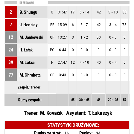
REZERWOWI
2
B. Shungu
G
31:47
17
6
-
14
42
5
-
10
50
7
J. Hensley
PF
15:09
6
3
-
7
42
3
-
4
75
12
M. Jankowski
GF
13:27
3
1
-
2
50
0
-
0
0
24
H. Łałak
PG
6:44
0
0
-
0
0
0
-
0
0
39
M. Laksa
F
27:47
12
4
-
10
40
0
-
4
0
77
M. Chrabota
GF
3:43
0
0
-
0
0
0
-
0
0
Zespół / Trener
Sumy zespołu
85
30
-
65
46
20
-
35
57
1
M. Kovačik
T. Łukaszyk
Trener:
Asystent:
STATYSTYKI DRUŻYNOWE:
Punkty ze strat:
Punkty:
16
34