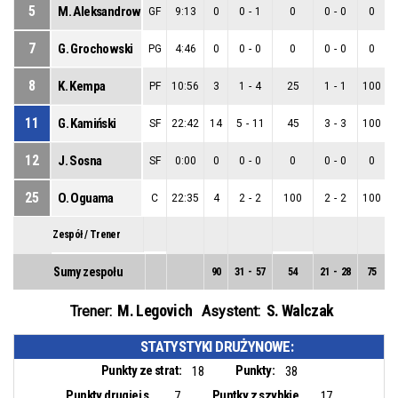
5
M. Aleksandrowicz
GF
9:13
0
0
-
1
0
0
-
0
0
7
G. Grochowski
PG
4:46
0
0
-
0
0
0
-
0
0
8
K. Kempa
PF
10:56
3
1
-
4
25
1
-
1
100
11
G. Kamiński
SF
22:42
14
5
-
11
45
3
-
3
100
12
J. Sosna
SF
0:00
0
0
-
0
0
0
-
0
0
25
O. Oguama
C
22:35
4
2
-
2
100
2
-
2
100
Zespół / Trener
Sumy zespołu
90
31
-
57
54
21
-
28
75
1
M. Legovich
S. Walczak
Trener:
Asystent:
STATYSTYKI DRUŻYNOWE:
Punkty ze strat:
Punkty:
18
38
Punkty drugiej szansy:
Puntky z szybkiego ataku:
7
17