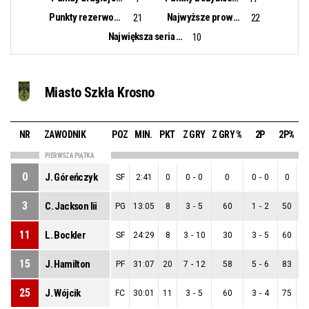
Punkty rezerwowych:
Najwyższe prowadzenie:
21
22
Największa seria punktowa:
10
Miasto Szkła Krosno
NR
ZAWODNIK
POZ
MIN.
PKT
Z GRY
Z GRY %
2P
2P%
PIERWSZA PIĄTKA
0
J. Góreńczyk
SF
2:41
0
0
-
0
0
0
-
0
0
3
C. Jackson Iii
PG
13:05
8
3
-
5
60
1
-
2
50
11
L. Bockler
SF
24:29
8
3
-
10
30
3
-
5
60
15
J. Hamilton
PF
31:07
20
7
-
12
58
5
-
6
83
25
J. Wójcik
FC
30:01
11
3
-
5
60
3
-
4
75