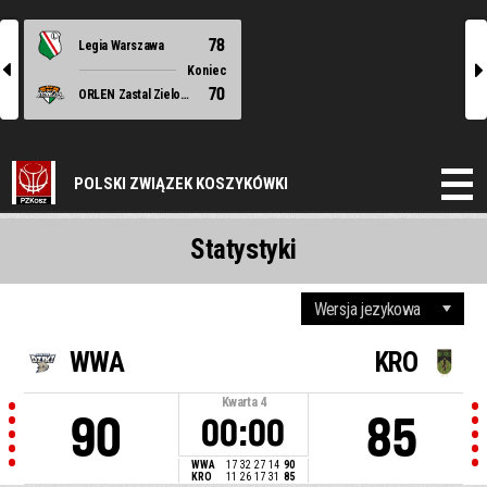
78
Legia Warszawa
l
r
Koniec
70
ORLEN Zastal Zielona Góra
POLSKI ZWIĄZEK KOSZYKÓWKI
Statystyki
WWA
KRO
Kwarta
4
90
85
00:00
WWA
17
32
27
14
90
KRO
11
26
17
31
85