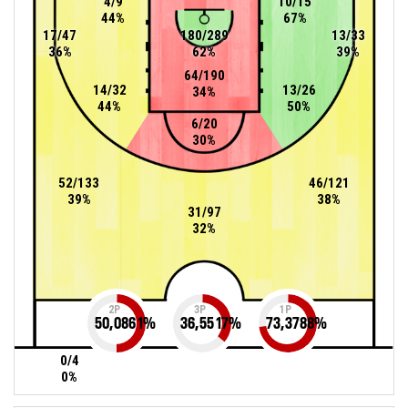
4/9
10/15
44%
67%
17/47
180/289
13/33
36%
62%
39%
64/190
14/32
13/26
34%
44%
50%
6/20
30%
52/133
46/121
39%
38%
31/97
32%
2P
3P
1P
50,0861
%
36,5517
%
73,3788
%
0/4
0%