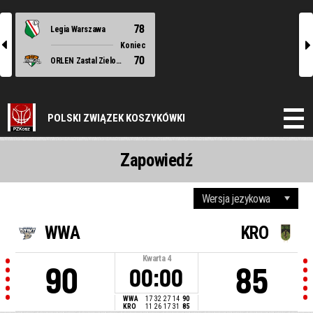
78
Legia Warszawa
l
r
Koniec
70
ORLEN Zastal Zielona Góra
POLSKI ZWIĄZEK KOSZYKÓWKI
Zapowiedź
WWA
KRO
Kwarta
4
90
85
00:00
WWA
17
32
27
14
90
KRO
11
26
17
31
85