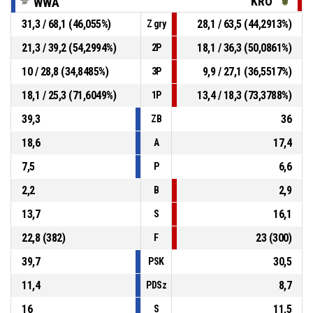
KRO
WWA
31,3 / 68,1 (46,055%)
28,1 / 63,5 (44,2913%)
Z gry
21,3 / 39,2 (54,2994%)
18,1 / 36,3 (50,0861%)
2P
10 / 28,8 (34,8485%)
9,9 / 27,1 (36,5517%)
3P
18,1 / 25,3 (71,6049%)
13,4 / 18,3 (73,3788%)
1P
39,3
36
ZB
18,6
17,4
A
7,5
6,6
P
2,2
2,9
B
13,7
16,1
S
22,8 (382)
23 (300)
F
39,7
30,5
PSK
11,4
8,7
PDSz
16
11,5
S