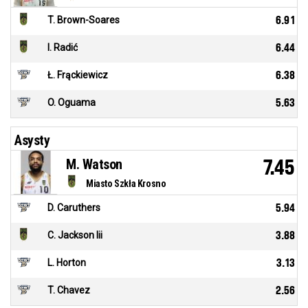
T. Brown-Soares
6.91
I. Radić
6.44
Ł. Frąckiewicz
6.38
O. Oguama
5.63
Asysty
M. Watson
7.45
Miasto Szkła Krosno
D. Caruthers
5.94
C. Jackson Iii
3.88
L. Horton
3.13
T. Chavez
2.56