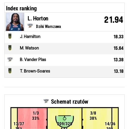
Index ranking
L. Horton
21.94
Dziki Warszawa
J. Hamilton
18.33
M. Watson
15.64
B. Vander Plas
13.38
T. Brown-Soares
13.18
Schemat rzutów
1/3
3/8
33%
38%
13/37
209/328
14/36
35%
64%
39%