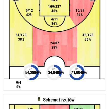
109/237
5/12
10/29
46%
42%
34%
4/11
36%
64/170
46/128
38%
36%
24/87
28%
2P
3P
1P
54,2994
%
34,8485
%
71,6049
%
0/4
0%
Schemat rzutów