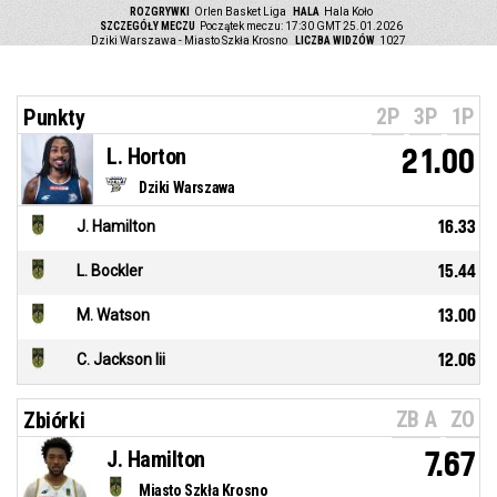
ROZGRYWKI
Orlen Basket Liga
HALA
Hala Koło
SZCZEGÓŁY MECZU
Początek meczu: 17:30 GMT 25.01.2026
Dziki Warszawa - Miasto Szkła Krosno
LICZBA WIDZÓW
1027
2P
3P
1P
Punkty
L. Horton
21.00
Dziki Warszawa
J. Hamilton
16.33
L. Bockler
15.44
M. Watson
13.00
C. Jackson Iii
12.06
ZB A
ZO
Zbiórki
J. Hamilton
7.67
Miasto Szkła Krosno