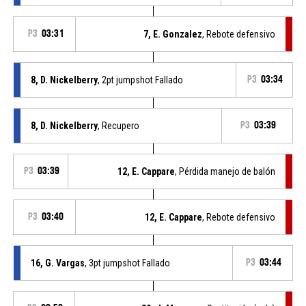
P3
03:31
7, E. Gonzalez
, Rebote defensivo
8, D. Nickelberry
, 2pt jumpshot Fallado
P3
03:34
8, D. Nickelberry
, Recupero
P3
03:39
P3
03:39
12, E. Cappare
, Pérdida manejo de balón
P3
03:40
12, E. Cappare
, Rebote defensivo
16, G. Vargas
, 3pt jumpshot Fallado
P3
03:44