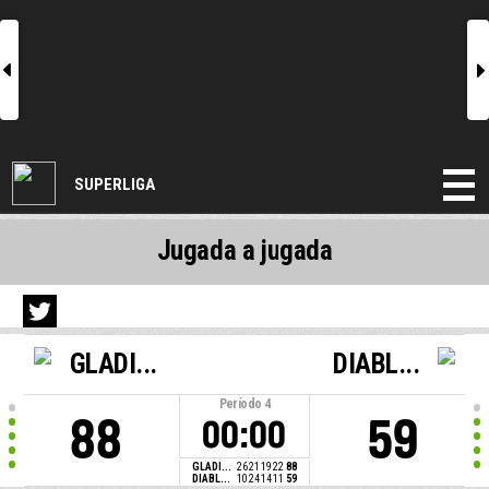
l
r
SUPERLIGA
Jugada a jugada
GLADI...
DIABL...
Período
4
88
59
00:00
GLADI...
26
21
19
22
88
DIABL...
10
24
14
11
59