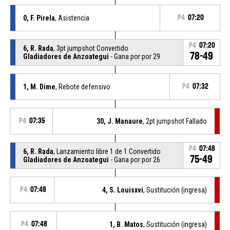
0, F. Pirela
, Asistencia
P4
07:20
P4
07:20
6, R. Rada
, 3pt jumpshot Convertido
78-49
Gladiadores de Anzoategui
- Gana por por 29
1, M. Dime
, Rebote defensivo
P4
07:32
P4
07:35
30, J. Manaure
, 2pt jumpshot Fallado
P4
07:48
6, R. Rada
, Lanzamiento libre 1 de 1 Convertido
75-49
Gladiadores de Anzoategui
- Gana por por 26
P4
07:48
4, S. Louisxvi
, Sustitución (ingresa)
P4
07:48
1, B. Matos
, Sustitución (ingresa)