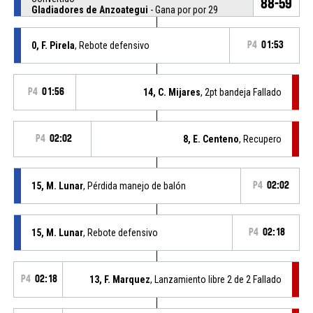
88-59
Gladiadores de Anzoategui
- Gana por por 29
0, F. Pirela
, Rebote defensivo
P4
01:53
P4
01:56
14, C. Mijares
, 2pt bandeja Fallado
P4
02:02
8, E. Centeno
, Recupero
15, M. Lunar
, Pérdida manejo de balón
P4
02:02
15, M. Lunar
, Rebote defensivo
P4
02:18
P4
02:18
13, F. Marquez
, Lanzamiento libre 2 de 2 Fallado