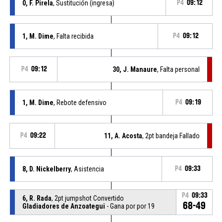
0, F. Pirela
, Sustitución (ingresa)
P4
09:12
1, M. Dime
, Falta recibida
P4
09:12
P4
09:12
30, J. Manaure
, Falta personal
1, M. Dime
, Rebote defensivo
P4
09:19
P4
09:22
11, A. Acosta
, 2pt bandeja Fallado
8, D. Nickelberry
, Asistencia
P4
09:33
P4
09:33
6, R. Rada
, 2pt jumpshot Convertido
68-49
Gladiadores de Anzoategui
- Gana por por 19