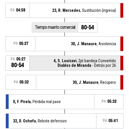
P4
04:59
23, R. Mercedes
, Sustitución (ingresa)
80-54
Tiempo muerto comercial
P4
05:27
30, J. Manaure
, Asistencia
P4
05:27
4, S. Louisxvi
, 2pt bandeja Convertido
80-54
Diablos de Miranda
- Detrás por 26
P4
05:32
30, J. Manaure
, Recupero
0, F. Pirela
, Pérdida mal pase
P4
05:32
32, D. Ochefu
, Rebote defensivo
P4
05:41