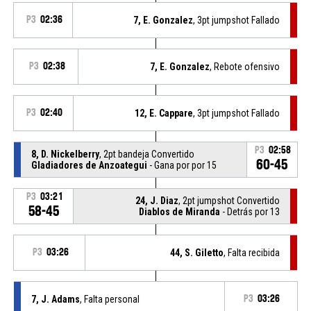
P3
02:36
7, E. Gonzalez
, 3pt jumpshot Fallado
P3
02:38
7, E. Gonzalez
, Rebote ofensivo
P3
02:40
12, E. Cappare
, 3pt jumpshot Fallado
P3
02:58
8, D. Nickelberry
, 2pt bandeja Convertido
60-45
Gladiadores de Anzoategui
- Gana por por 15
P3
03:21
24, J. Diaz
, 2pt jumpshot Convertido
58-45
Diablos de Miranda
- Detrás por 13
P3
03:26
44, S. Giletto
, Falta recibida
7, J. Adams
, Falta personal
P3
03:26