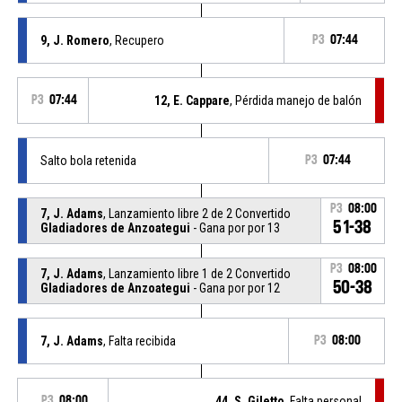
9, J. Romero
, Recupero
P3
07:44
P3
07:44
12, E. Cappare
, Pérdida manejo de balón
Salto bola retenida
P3
07:44
P3
08:00
7, J. Adams
, Lanzamiento libre 2 de 2 Convertido
51-38
Gladiadores de Anzoategui
- Gana por por 13
P3
08:00
7, J. Adams
, Lanzamiento libre 1 de 2 Convertido
50-38
Gladiadores de Anzoategui
- Gana por por 12
7, J. Adams
, Falta recibida
P3
08:00
P3
08:00
44, S. Giletto
, Falta personal