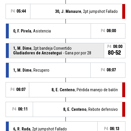
P4
05:44
30, J. Manaure
, 2pt jumpshot Fallado
0, F. Pirela
, Asistencia
P4
06:00
P4
06:00
1, M. Dime
, 2pt bandeja Convertido
80-52
Gladiadores de Anzoategui
- Gana por por 28
1, M. Dime
, Recupero
P4
06:07
P4
06:07
8, E. Centeno
, Pérdida manejo de balón
P4
06:11
8, E. Centeno
, Rebote defensivo
6, R. Rada
, 2pt jumpshot Fallado
P4
06:13