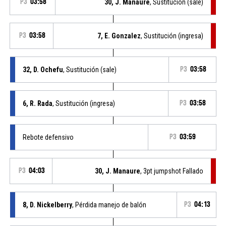
P3
03:58
30, J. Manaure
, Sustitución (sale)
P3
03:58
7, E. Gonzalez
, Sustitución (ingresa)
32, D. Ochefu
, Sustitución (sale)
P3
03:58
6, R. Rada
, Sustitución (ingresa)
P3
03:58
Rebote defensivo
P3
03:59
P3
04:03
30, J. Manaure
, 3pt jumpshot Fallado
8, D. Nickelberry
, Pérdida manejo de balón
P3
04:13