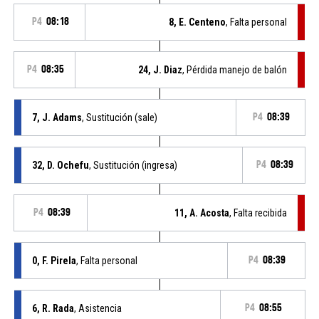
P4
08:18
8, E. Centeno
, Falta personal
P4
08:35
24, J. Diaz
, Pérdida manejo de balón
7, J. Adams
, Sustitución (sale)
P4
08:39
32, D. Ochefu
, Sustitución (ingresa)
P4
08:39
P4
08:39
11, A. Acosta
, Falta recibida
0, F. Pirela
, Falta personal
P4
08:39
6, R. Rada
, Asistencia
P4
08:55