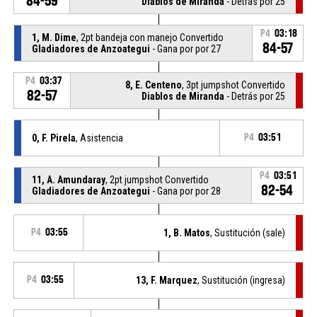
84-59
Diablos de Miranda
- Detrás por 25
P4
03:18
1, M. Dime
, 2pt bandeja con manejo Convertido
84-57
Gladiadores de Anzoategui
- Gana por por 27
P4
03:37
8, E. Centeno
, 3pt jumpshot Convertido
82-57
Diablos de Miranda
- Detrás por 25
0, F. Pirela
, Asistencia
P4
03:51
P4
03:51
11, A. Amundaray
, 2pt jumpshot Convertido
82-54
Gladiadores de Anzoategui
- Gana por por 28
P4
03:55
1, B. Matos
, Sustitución (sale)
P4
03:55
13, F. Marquez
, Sustitución (ingresa)