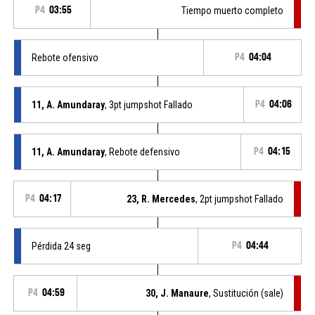
P4
03:55
Tiempo muerto completo
Rebote ofensivo
P4
04:04
11, A. Amundaray
, 3pt jumpshot Fallado
P4
04:06
11, A. Amundaray
, Rebote defensivo
P4
04:15
P4
04:17
23, R. Mercedes
, 2pt jumpshot Fallado
Pérdida 24 seg
P4
04:44
P4
04:59
30, J. Manaure
, Sustitución (sale)