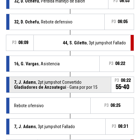
32, D. Ochefu
, Pérdida manejo de balón
P3
06:03
32, D. Ochefu
, Rebote defensivo
P3
06:05
P3
06:09
44, S. Giletto
, 3pt jumpshot Fallado
16, G. Vargas
, Asistencia
P3
06:22
P3
06:22
7, J. Adams
, 2pt jumpshot Convertido
55-40
Gladiadores de Anzoategui
- Gana por por 15
Rebote ofensivo
P3
06:25
7, J. Adams
, 3pt jumpshot Fallado
P3
06:31