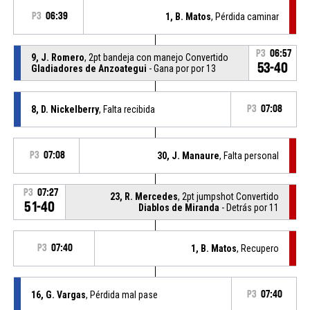
P3
06:39
1, B. Matos
, Pérdida caminar
P3
06:57
9, J. Romero
, 2pt bandeja con manejo Convertido
53-40
Gladiadores de Anzoategui
- Gana por por 13
8, D. Nickelberry
, Falta recibida
P3
07:08
P3
07:08
30, J. Manaure
, Falta personal
P3
07:27
23, R. Mercedes
, 2pt jumpshot Convertido
51-40
Diablos de Miranda
- Detrás por 11
P3
07:40
1, B. Matos
, Recupero
16, G. Vargas
, Pérdida mal pase
P3
07:40