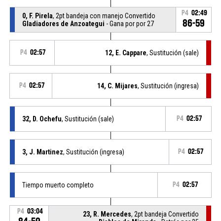
P4
02:49
0, F. Pirela
, 2pt bandeja con manejo Convertido
86-59
Gladiadores de Anzoategui
- Gana por por 27
P4
02:57
12, E. Cappare
, Sustitución (sale)
P4
02:57
14, C. Mijares
, Sustitución (ingresa)
32, D. Ochefu
, Sustitución (sale)
P4
02:57
3, J. Martinez
, Sustitución (ingresa)
P4
02:57
Tiempo muerto completo
P4
02:57
P4
03:04
23, R. Mercedes
, 2pt bandeja Convertido