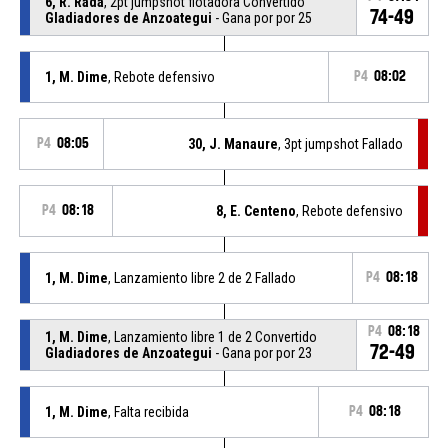
6, R. Rada
, 2pt jumpshot flotadora Convertido
74-49
Gladiadores de Anzoategui
- Gana por por 25
1, M. Dime
, Rebote defensivo
P4
08:02
P4
08:05
30, J. Manaure
, 3pt jumpshot Fallado
P4
08:18
8, E. Centeno
, Rebote defensivo
1, M. Dime
, Lanzamiento libre 2 de 2 Fallado
P4
08:18
P4
08:18
1, M. Dime
, Lanzamiento libre 1 de 2 Convertido
72-49
Gladiadores de Anzoategui
- Gana por por 23
1, M. Dime
, Falta recibida
P4
08:18