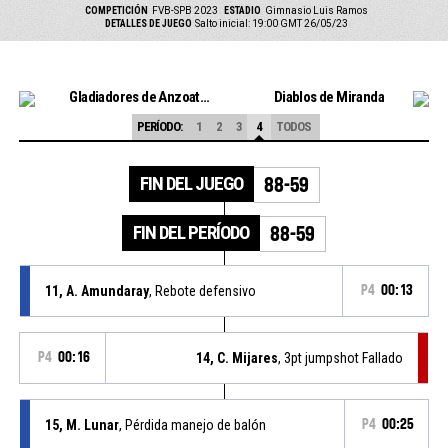
COMPETICIÓN
FVB-SPB 2023
ESTADIO
Gimnasio Luis Ramos
DETALLES DE JUEGO
Salto inicial: 19:00 GMT 26/05/23
Gladiadores de Anzoategui
Diablos de Miranda
PERÍODO:
1
2
3
4
TODOS
FIN DEL JUEGO
88-59
FIN DEL PERÍODO
88-59
11, A. Amundaray
, Rebote defensivo
P4
00:13
P4
00:16
14, C. Mijares
, 3pt jumpshot Fallado
15, M. Lunar
, Pérdida manejo de balón
P4
00:25