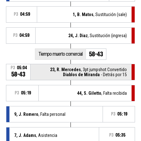
P3
04:59
1, B. Matos
, Sustitución (sale)
P3
04:59
24, J. Diaz
, Sustitución (ingresa)
58-43
Tiempo muerto comercial
P3
05:04
23, R. Mercedes
, 3pt jumpshot Convertido
58-43
Diablos de Miranda
- Detrás por 15
P3
05:19
44, S. Giletto
, Falta recibida
9, J. Romero
, Falta personal
P3
05:19
7, J. Adams
, Asistencia
P3
05:35