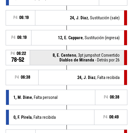
P4
06:19
24, J. Diaz
, Sustitución (sale)
P4
06:19
12, E. Cappare
, Sustitución (ingresa)
P4
06:22
8, E. Centeno
, 3pt jumpshot Convertido
78-52
Diablos de Miranda
- Detrás por 26
P4
06:38
24, J. Diaz
, Falta recibida
1, M. Dime
, Falta personal
P4
06:38
0, F. Pirela
, Falta recibida
P4
06:49