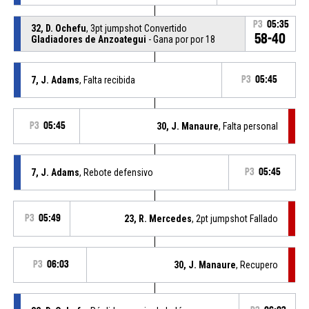
P3
05:35
32, D. Ochefu
, 3pt jumpshot Convertido
58-40
Gladiadores de Anzoategui
- Gana por por 18
7, J. Adams
, Falta recibida
P3
05:45
P3
05:45
30, J. Manaure
, Falta personal
7, J. Adams
, Rebote defensivo
P3
05:45
P3
05:49
23, R. Mercedes
, 2pt jumpshot Fallado
P3
06:03
30, J. Manaure
, Recupero