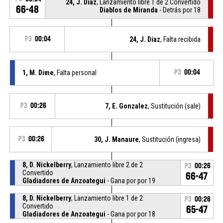
24, J. Diaz
, Lanzamiento libre 1 de 2 Convertido
66-48
Diablos de Miranda
- Detrás por 18
P3
00:04
24, J. Diaz
, Falta recibida
1, M. Dime
, Falta personal
P3
00:04
P3
00:26
7, E. Gonzalez
, Sustitución (sale)
P3
00:26
30, J. Manaure
, Sustitución (ingresa)
8, D. Nickelberry
, Lanzamiento libre 2 de 2
P3
00:26
Convertido
66-47
Gladiadores de Anzoategui
- Gana por por 19
8, D. Nickelberry
, Lanzamiento libre 1 de 2
P3
00:26
Convertido
65-47
Gladiadores de Anzoategui
- Gana por por 18