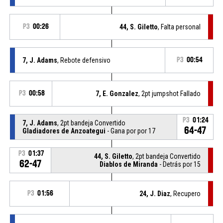
P3
00:26
44, S. Giletto
, Falta personal
7, J. Adams
, Rebote defensivo
P3
00:54
P3
00:58
7, E. Gonzalez
, 2pt jumpshot Fallado
P3
01:24
7, J. Adams
, 2pt bandeja Convertido
64-47
Gladiadores de Anzoategui
- Gana por por 17
P3
01:37
44, S. Giletto
, 2pt bandeja Convertido
62-47
Diablos de Miranda
- Detrás por 15
P3
01:56
24, J. Diaz
, Recupero