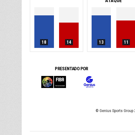
ATAQUE
18
14
13
11
PRESENTADO POR
© Genius Sports Group