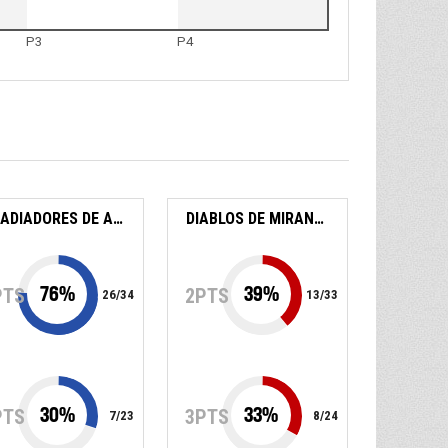
P3
P4
GLADIADORES DE ANZOATEGUI
DIABLOS DE MIRANDA
76
%
39
%
PTS
2PTS
26
/
34
13
/
33
30
%
33
%
PTS
3PTS
7
/
23
8
/
24