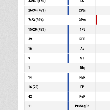
33
/
57
(
57
%)
LC
26
/
34
(
76
%)
2Pts
7
/
23
(
30
%)
3Pts
15
/
20
(
75
%)
1Pt
39
REB
16
As
9
ST
1
Blq
14
PER
16
(
20
)
FP
42
PeP
11
PtsSegCh