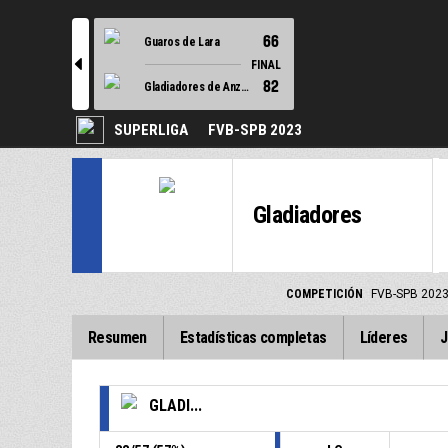
66
Guaros de Lara
l
FINAL
82
Gladiadores de Anzoategui
SUPERLIGA
FVB-SPB 2023
Gladiadores
COMPETICIÓN
FVB-SPB 202
Resumen
Estadísticas completas
Líderes
J
GLADI...