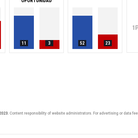
OPORTUNIDAD
1
11
3
52
23
 2023.
Content responsibility of website administrators. For advertising or data fee