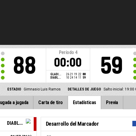
Período
4
88
59
00:00
GLADI...
26
21
19
22
88
DIABL...
10
24
14
11
59
3
ESTADIO
Gimnasio Luis Ramos
DETALLES DE JUEGO
Salto inicial: 19:0
ugada a jugada
Carta de tiro
Estadísticas
Previa
DIABL...
Desarrollo del Marcador