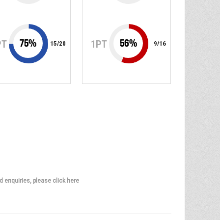
75
%
56
%
PT
1PT
15
/
20
9
/
16
d enquiries, please click here