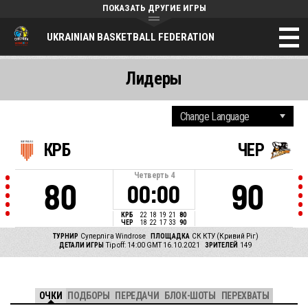
ПОКАЗАТЬ ДРУГИЕ ИГРЫ
UKRAINIAN BASKETBALL FEDERATION
Лидеры
КРБ
ЧЕР
Четверть
4
80
90
00:00
КРБ
22
18
19
21
80
ЧЕР
18
22
17
33
90
ТУРНИР
Суперліга Windrose
ПЛОЩАДКА
СК КТУ (Кривий Ріг)
ДЕТАЛИ ИГРЫ
Tip off: 14:00 GMT 16.10.2021
ЗРИТЕЛЕЙ
149
ОЧКИ
ПОДБОРЫ
ПЕРЕДАЧИ
БЛОК-ШОТЫ
ПЕРЕХВАТЫ