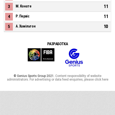
11
3
М. Конате
11
4
Р. Первіс
10
5
А. Хамільтон
РАЗРАБОТКА
© Genius Sports Group 2021.
Content responsibility of website
administrators. For advertising or data feed enquiries, please click here