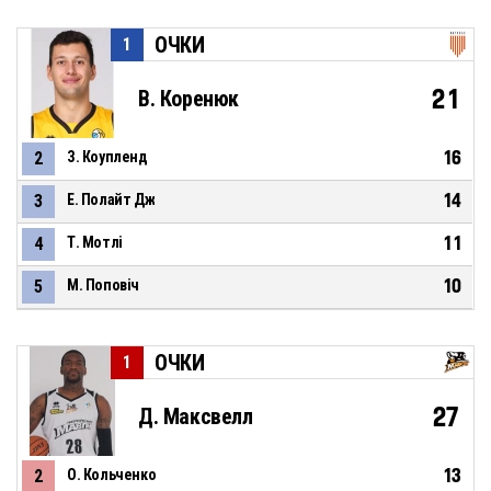
ОЧКИ
1
21
В. Коренюк
16
2
З. Коупленд
14
3
Е. Полайт Дж
11
4
Т. Мотлі
10
5
М. Поповіч
ОЧКИ
1
27
Д. Максвелл
13
2
О. Кольченко