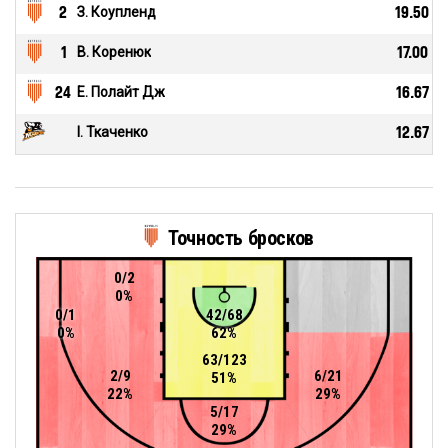
2
З. Коупленд
19.50
1
В. Коренюк
17.00
24
Е. Полайт Дж
16.67
І. Ткаченко
12.67
Точность бросков
0/2
0%
0/1
42/68
0%
62%
63/123
2/9
6/21
51%
22%
29%
5/17
29%