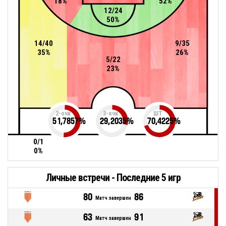
18%
52%
12/24
50%
14/40
9/35
35%
26%
5/22
23%
2-очк
3-очк
ШТ
51,7857
%
29,2035
%
70,4225
%
0/1
0%
Личные встречи - Последние 5 игр
80
86
Матч завершен
63
91
Матч завершен