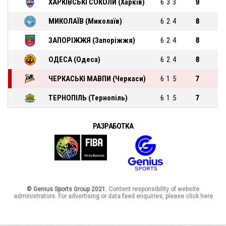
ХАРКІВСЬКІ СОКОЛИ (Харків)
6
3
3
9
МИКОЛАЇВ (Миколаїв)
6
2
4
8
ЗАПОРІЖЖЯ (Запоріжжя)
6
2
4
8
ОДЕСА (Одеса)
6
2
4
8
ЧЕРКАСЬКІ МАВПИ (Черкаси)
6
1
5
7
ТЕРНОПІЛЬ (Тернопіль)
6
1
5
7
РАЗРАБОТКА
© Genius Sports Group 2021.
Content responsibility of website
administrators. For advertising or data feed enquiries, please click here