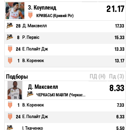
З. Коупленд
21.17
КРИВБАС (Кривий Ріг)
28
Д. Максвелл
17.33
8
Р. Первіс
15.33
24
Е. Полайт Дж
13.33
1
В. Коренюк
13.17
ПД (Н)
Пд (З)
Подборы
Д. Максвелл
8.33
ЧЕРКАСЬКІ МАВПИ (Черкаси)
1
В. Коренюк
7.33
24
Е. Полайт Дж
6.33
І. Ткаченко
5.50