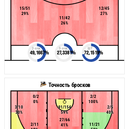
15/51
12/45
29%
27%
11/42
26%
2-очк
3-очк
ШТ
49,1667
%
27,3381
%
72,1519
%
Точность бросков
0/2
2/2
0%
100%
3/10
91/154
2/5
30%
59%
40%
27/66
2/11
11/21
41%