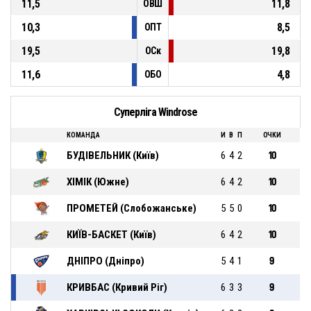
11,5
11,8
ОВШ
10,3
8,5
ОПТ
19,5
19,8
ОСк
11,6
4,8
ОБО
Суперліга Windrose
КОМАНДА
И
В
П
ОЧКИ
БУДІВЕЛЬНИК (Київ)
6
4
2
10
ХІМІК (Южне)
6
4
2
10
ПРОМЕТЕЙ (Cлобожанське)
5
5
0
10
КИЇВ-БАСКЕТ (Київ)
6
4
2
10
ДНІПРО (Дніпрo)
5
4
1
9
КРИВБАС (Кривий Ріг)
6
3
3
9