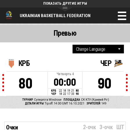
ПОКАЗАТЬ ДРУГИЕ ИГРЫ
UKRAINIAN BASKETBALL FEDERATION
Превью
КРБ
ЧЕР
Четверть
4
80
90
00:00
КРБ
22
18
19
21
80
ЧЕР
18
22
17
33
90
ТУРНИР
Суперліга Windrose
ПЛОЩАДКА
СК КТУ (Кривий Ріг)
ДЕТАЛИ ИГРЫ
Tip off: 14:00 GMT 16.10.2021
ЗРИТЕЛЕЙ
149
2-очк
3-очк
ШТ
Очки