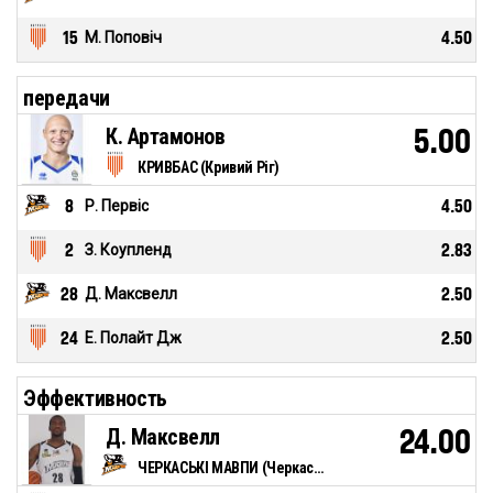
15
М. Поповіч
4.50
передачи
К. Артамонов
5.00
КРИВБАС (Кривий Ріг)
8
Р. Первіс
4.50
2
З. Коупленд
2.83
28
Д. Максвелл
2.50
24
Е. Полайт Дж
2.50
Эффективность
Д. Максвелл
24.00
ЧЕРКАСЬКІ МАВПИ (Черкаси)