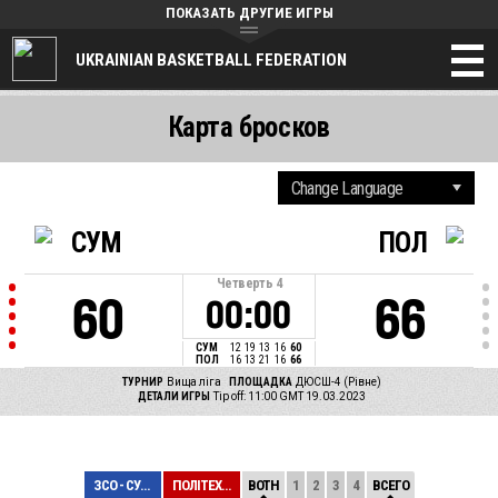
ПОКАЗАТЬ ДРУГИЕ ИГРЫ
UKRAINIAN BASKETBALL FEDERATION
Карта бросков
СУМ
ПОЛ
Четверть
4
60
66
00:00
СУМ
12
19
13
16
60
ПОЛ
16
13
21
16
66
ТУРНИР
Вища ліга
ПЛОЩАДКА
ДЮСШ-4 (Рівне)
ДЕТАЛИ ИГРЫ
Tip off: 11:00 GMT 19.03.2023
ЗСО - СУМДУ
ПОЛІТЕХНІК (ХАР...
BOTH
1
2
3
4
ВСЕГО