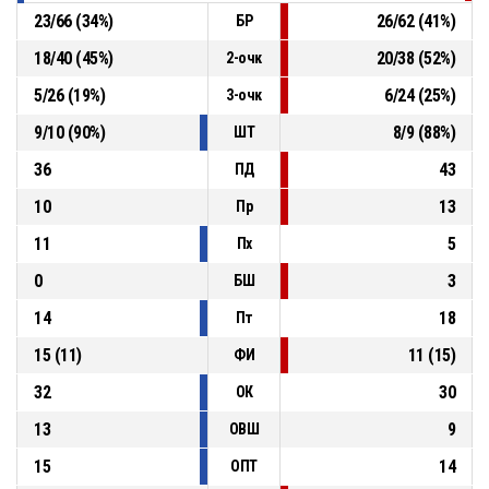
23
/
66
(
34
%)
26
/
62
(
41
%)
БР
18
/
40
(
45
%)
20
/
38
(
52
%)
2-очк
5
/
26
(
19
%)
6
/
24
(
25
%)
3-очк
9
/
10
(
90
%)
8
/
9
(
88
%)
ШТ
36
43
ПД
10
13
Пр
11
5
Пх
0
3
БШ
14
18
Пт
15
(
11
)
11
(
15
)
ФИ
32
30
ОК
13
9
ОВШ
15
14
ОПТ