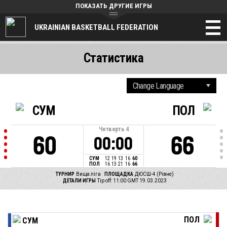
ПОКАЗАТЬ ДРУГИЕ ИГРЫ
UKRAINIAN BASKETBALL FEDERATION
Статистика
СУМ
ПОЛ
Четверть
4
60
66
00:00
СУМ
12
19
13
16
60
ПОЛ
16
13
21
16
66
ТУРНИР
Вища ліга
ПЛОЩАДКА
ДЮСШ-4 (Рівне)
ДЕТАЛИ ИГРЫ
Tip off: 11:00 GMT 19.03.2023
ПОЛ
СУМ