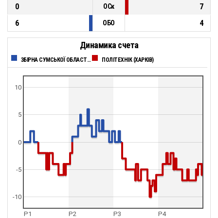
0
7
ОСк
6
4
ОБО
Динамика счета
ЗБІРНА СУМСЬКОЇ ОБЛАСТІ - БК СУМДУ (СУМИ)
ПОЛІТЕХНІК (ХАРКІВ)
10
5
0
-5
-10
P1
P2
P3
P4