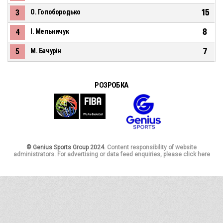
15
3
О. Голобородько
8
4
І. Мельничук
7
5
М. Бачурін
РОЗРОБКА
© Genius Sports Group 2024.
Content responsibility of website
administrators. For advertising or data feed enquiries, please click here