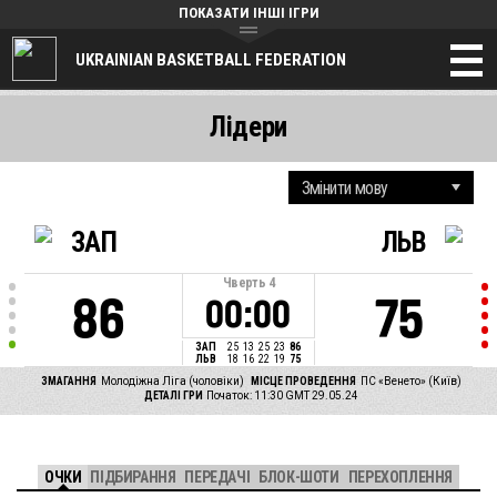
ПОКАЗАТИ ІНШІ ІГРИ
UKRAINIAN BASKETBALL FEDERATION
Лідери
ЗАП
ЛЬВ
Чверть
4
86
75
00:00
ЗАП
25
13
25
23
86
ЛЬВ
18
16
22
19
75
ЗМАГАННЯ
Молодіжна Ліга (чоловіки)
МІСЦЕ ПРОВЕДЕННЯ
ПС «Венето» (Київ)
ДЕТАЛІ ГРИ
Початок: 11:30 GMT 29.05.24
ОЧКИ
ПІДБИРАННЯ
ПЕРЕДАЧІ
БЛОК-ШОТИ
ПЕРЕХОПЛЕННЯ