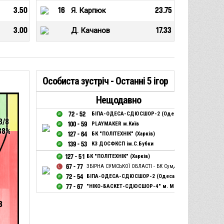
3.50
16
Я. Карпюк
23.75
3.00
Д. Качанов
17.33
Особиста зустріч - Останні 5 ігор
Нещодавно
72 - 52
БІПА-ОДЕСА-СДЮСШОР-2 (Одеса)
3/8
100 - 59
PLAYMAKER м.Київ
38%
127 - 64
БК "ПОЛІТЕХНІК" (Харків)
139 - 53
КЗ ДОСФКСП ім.С.Бубки
127 - 51
БК "ПОЛІТЕХНІК" (Харків)
67 - 77
ЗБІРНА СУМСЬКОЇ ОБЛАСТІ - БК СумДУ м.Суми
72 - 54
БІПА-ОДЕСА-СДЮСШОР-2 (Одеса)
77 - 67
"НІКО-БАСКЕТ-СДЮСШОР-4" м. Миколаїв
8