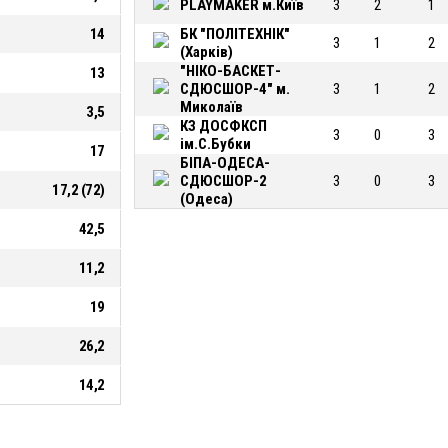
PLAYMAKER м.Київ
3
2
1
14
БК "ПОЛІТЕХНІК"
3
1
2
(Харків)
"НІКО-БАСКЕТ-
13
СДЮСШОР-4" м.
3
1
2
Миколаїв
3,5
КЗ ДОСФКСП
3
0
3
ім.С.Бубки
17
БІПА-ОДЕСА-
СДЮСШОР-2
3
0
3
17,2 (72)
(Одеса)
42,5
11,2
19
26,2
14,2