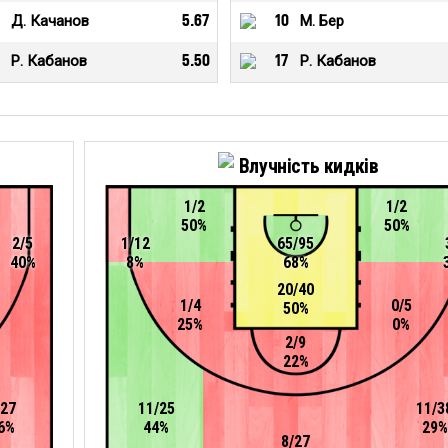
Д. Качанов
5.67
10
М. Бер
Р. Кабанов
5.50
17
Р. Кабанов
Влучність кидків
1/2
1/2
50%
50%
2/5
1/12
65/95
40%
8%
68%
20/40
1/4
0/5
50%
25%
0%
2/9
22%
/27
11/25
11/3
6%
44%
29%
8/27