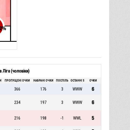
2
%
 Ліга (чоловіки)
И
ПРОПУЩЕНІ ОЧКИ
НАБРАНІ ОЧКИ
ПОСПІЛЬ
ОСТАННІ 5
ОЧКИ
6
366
176
3
WWW
6
234
197
3
WWW
5
216
198
-1
WWL