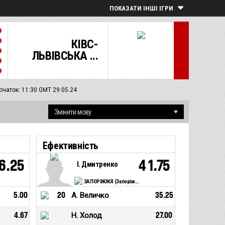
ПОКАЗАТИ ІНШІ ІГРИ
КІВС-
ЛЬВІВСЬКА ...
очаток: 11:30 GMT 29.05.24
Ефективність
6.25
41.75
І. Дмитренко
ЗАПОРІЖЖЯ (Запоріжжя)
5.00
20
А. Величко
35.25
4.67
Н. Холод
27.00