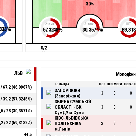
30%
2-очк
3-очк
ШТ
333
%
57,3248
%
30,3571
%
69,318
0/2
0%
ЛЬВ
Молодіжна
КОМАНДА
ІГОР
ПЕРЕМОГИ
ПОРАЗК
 / 67,2 (46,0967%)
ЗАПОРІЖЖЯ
3
3
0
(Запоріжжя)
 / 39,2 (57,3248%)
ЗБІРНА СУМСЬКОЇ
ОБЛАСТІ - БК
3
3
0
,5 / 28 (30,3571%)
СумДУ м.Суми
КІВС-ЛЬВІВСЬКА
,2 / 22 (69,3182%)
ПОЛІТЕХНІКА
3
2
1
м.Львів
44,5