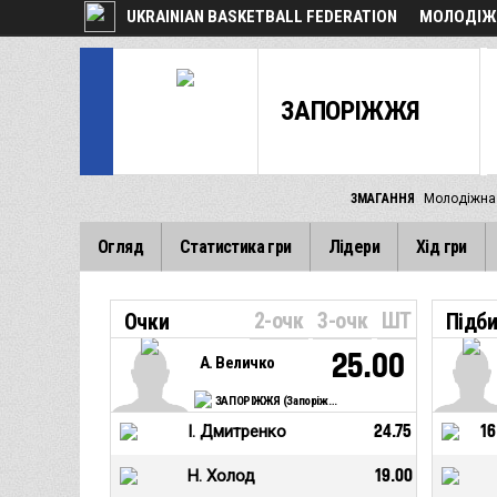
UKRAINIAN BASKETBALL FEDERATION
МОЛОДІЖН
ЗАПОРІЖЖЯ
ЗМАГАННЯ
Молодіжна 
Огляд
Статистика гри
Лідери
Хід гри
2-очк
3-очк
ШТ
Очки
Підб
25.00
А. Величко
ЗАПОРІЖЖЯ (Запоріжжя)
І. Дмитренко
24.75
16
Н. Холод
19.00