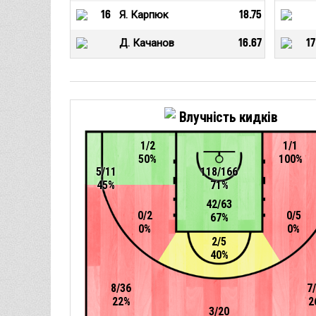
16
Я. Карпюк
18.75
Д. Качанов
16.67
17
Влучність кидків
1/2
1/1
50%
100%
5/11
118/166
45%
71%
42/63
0/2
0/5
67%
0%
0%
2/5
40%
8/36
7
22%
2
3/20