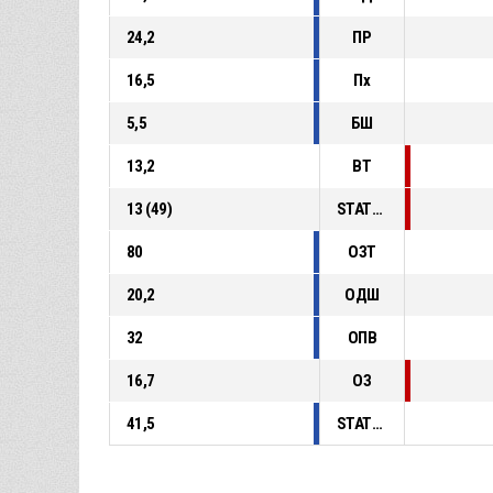
24,2
ПР
16,5
Пх
5,5
БШ
13,2
ВТ
13 (49)
STAT_PERSONMATCH_BASKETBALL_sFoulsPersonal_ABBREV
80
ОЗТ
20,2
ОДШ
32
ОПВ
16,7
ОЗ
41,5
STAT_TEAMMATCH_BASKETBALL_sPointsFastBreak_ABBREV