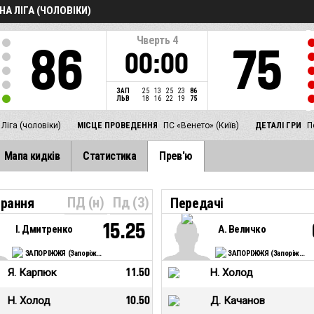
А ЛІГА (ЧОЛОВІКИ)
Чверть
4
86
75
00:00
ЗАП
25
13
25
23
86
ЛЬВ
18
16
22
19
75
Ліга (чоловіки)
МІСЦЕ ПРОВЕДЕННЯ
ПС «Венето» (Київ)
ДЕТАЛІ ГРИ
П
Мапа кидків
Статистика
Прев'ю
ПД (н)
Пд (З)
ирання
Передачі
15.25
І. Дмитренко
А. Величко
ЗАПОРІЖЖЯ (Запоріжжя)
ЗАПОРІЖЖЯ (Запоріжжя)
Я. Карпюк
11.50
Н. Холод
Н. Холод
10.50
Д. Качанов