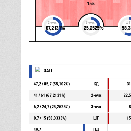
15%
2-очк
3-очк
ШТ
67,2131
%
25,2525
%
58,3
ЗАП
47,2 / 85,7 (55,102%)
КД
31
41 / 61 (67,2131%)
2-очк
22,5
6,2 / 24,7 (25,2525%)
3-очк
8
8,7 / 15 (58,3333%)
ШТ
15
49,7
ПД