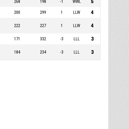
5
268
198
-1
WWL
4
200
299
1
LLW
4
222
227
1
LLW
3
171
332
-3
LLL
3
184
234
-3
LLL