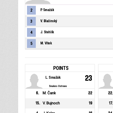
2
P. Smažák
3
V. Blačinský
4
J. Stehlík
5
M. Vítek
POINTS
23
L. Smažák
Snakes Ostrava
6
.
M. Čank
22
22
15
.
V. Bujnoch
19
17