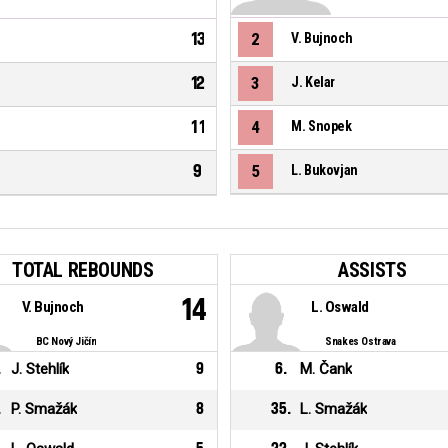
13
2
V. Bujnoch
12
3
J. Kelar
11
4
M. Snopek
9
5
L. Bukovjan
TOTAL REBOUNDS
ASSISTS
14
V. Bujnoch
L. Oswald
BC Nový Jičín
Snakes Ostrava
.
J. Stehlík
9
6
.
M. Čank
.
P. Smažák
8
35
.
L. Smažák