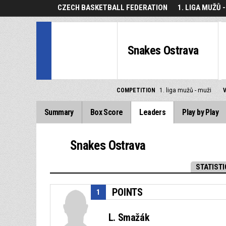
CZECH BASKETBALL FEDERATION
1. LIGA MUŽŮ 
Snakes Ostrava
COMPETITION
1. liga mužů - muži
Summary
Box Score
Leaders
Play by Play
Snakes Ostrava
STATISTI
POINTS
1
L. Smažák