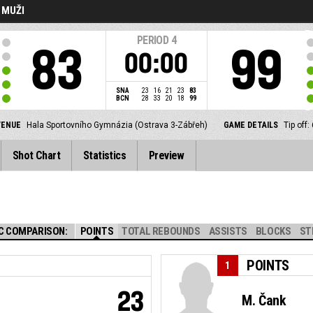
- MUŽI
PERIOD
4
83
99
00:00
SNA
23
16
21
23
83
BCN
28
33
20
18
99
VENUE
Hala Sportovního Gymnázia (Ostrava 3-Zábřeh)
GAME DETAILS
Tip off
Shot Chart
Statistics
Preview
C COMPARISON:
POINTS
TOTAL REBOUNDS
ASSISTS
BLOCKS
ST
POINTS
1
23
M. Čank