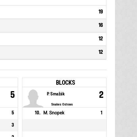
19
16
12
12
BLOCKS
5
2
P. Smažák
Snakes Ostrava
5
10
.
M. Snopek
1
3