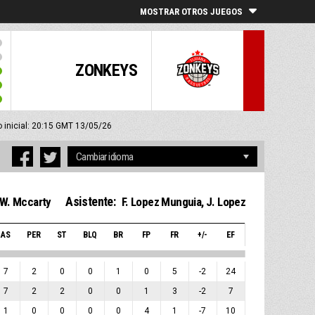
MOSTRAR OTROS JUEGOS
ZONKEYS
o inicial: 20:15 GMT 13/05/26
Asistente:
W. Mccarty
F. Lopez Munguia
,
J. Lopez
AS
PER
ST
BLQ
BR
FP
FR
+/-
EF
7
2
0
0
1
0
5
-2
24
7
2
2
0
0
1
3
-2
7
1
0
0
0
0
4
1
-7
10