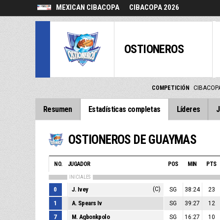
MEXICAN CIBACOPA
CIBACOPA 2026
OSTIONEROS
COMPETICIÓN
CIBACOP
Resumen
Estadísticas completas
Líderes
J
OSTIONEROS DE GUAYMAS
NO.
JUGADOR
POS
MIN
PTS
INICIALES
0
J. Ivey
(C)
SG
38:24
23
1
A. Spears Iv
SG
39:27
12
7
M. Agbonkpolo
SG
16:27
10