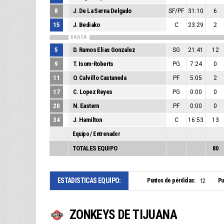
8
J. De La Serna Delgado
SF/PF
31:10
6
15
J. Bediako
C
23:29
2
BANCA
5
D. Ramos Elias Gonzalez
SG
21:41
12
9
T. Isom-Roberts
PG
7:24
0
11
O. Calvillo Castaneda
PF
5:05
2
17
C. Lopez Reyes
PG
0:00
0
20
N. Eastern
PF
0:00
0
34
J. Hamilton
C
16:53
13
Equipo / Entrenador
TOTALES EQUIPO
80
ESTADISTICAS EQUIPO:
Puntos de pérdidas:
Pu
12
ZONKEYS DE TIJUANA