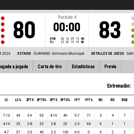
Período
4
80
83
00:00
GYM
20
16
29
15
80
TIJ
25
20
19
19
83
A 2026
ESTADIO
GUAYMAS: Gimnasio Municipal
DETALLES DE JUEGO
Salt
ugada a jugada
Carta de tiro
Estadísticas
Previa
Entrenador:
LC
LC%
2PTS
2PTS%
3PTS
3PTS%
1PT
1PT%
RO
RD
REB
7
-
16
43
3
-
6
50
4
-
10
40
5
-
7
71
3
4
7
4
-
16
25
2
-
8
25
2
-
8
25
2
-
3
66
0
1
1
4
-
7
57
2
-
5
40
2
-
2
100
0
-
0
0
0
2
2