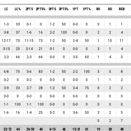
LC
LC%
2PTS
2PTS%
3PTS
3PTS%
1PT
1PT%
RO
RD
REB
1
-
3
33
0
-
1
0
1
-
2
50
0
-
0
0
0
1
1
3
-
8
37
1
-
6
16
2
-
2
100
0
-
0
0
2
2
4
12
-
17
70
11
-
15
73
1
-
2
50
2
-
4
50
1
10
11
3
-
15
20
3
-
14
21
0
-
1
0
0
-
0
0
3
1
4
2
-
3
66
2
-
3
66
0
-
0
0
3
-
5
60
1
4
5
6
-
8
75
5
-
6
83
1
-
2
50
2
-
2
100
3
5
8
0
-
2
0
0
-
2
0
0
-
0
0
0
-
0
0
1
1
2
3
-
9
33
2
-
7
28
1
-
2
50
3
-
4
75
0
2
2
0
-
0
0
0
-
0
0
0
-
0
0
0
-
0
0
0
0
0
1
-
1
100
1
-
1
100
0
-
0
0
0
-
0
0
0
0
0
1
-
6
16
1
-
4
25
0
-
2
0
3
-
6
50
3
2
5
5
2
7
32
-
72
44
26
-
59
44
6
-
13
46
13
-
21
61
19
30
49