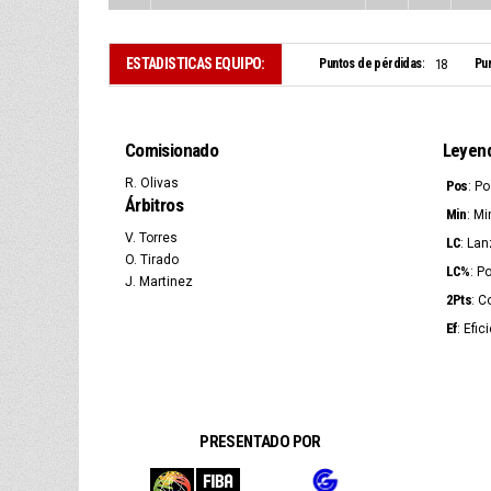
ESTADISTICAS EQUIPO:
Puntos de pérdidas:
Pun
18
Comisionado
Leyen
R. Olivas
Pos
: P
Árbitros
Min
: Mi
V. Torres
LC
: La
O. Tirado
LC%
: P
J. Martinez
2Pts
: C
Ef
: Efic
PRESENTADO POR