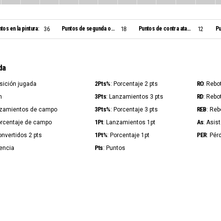
tos en la pintura:
Puntos de segunda oportunidad:
Puntos de contra ataque:
Pu
36
18
12
da
2Pts%
RO
osición jugada
: Porcentaje 2 pts
: Rebo
3Pts
RD
n
: Lanzamientos 3 pts
: Rebo
3Pts%
REB
nzamientos de campo
: Porcentaje 3 pts
: Reb
1Pt
As
orcentaje de campo
: Lanzamientos 1pt
: Asis
1Pt%
PER
onvertidos 2 pts
: Porcentaje 1pt
: Pér
Pts
iencia
: Puntos