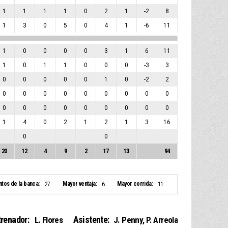
1
1
1
1
0
2
1
-2
8
1
3
0
5
0
4
1
-6
11
1
0
0
0
0
3
1
6
11
1
0
1
1
0
0
0
-3
3
0
0
0
0
0
1
0
-2
2
0
0
0
0
0
0
0
0
0
0
0
0
0
0
0
0
0
0
1
4
0
2
1
2
1
3
16
0
0
20
12
4
9
2
17
13
94
ntos de la banca:
Mayor ventaja:
Mayor corrida:
27
6
11
trenador:
Asistente:
L. Flores
J. Penny
,
P. Arreola