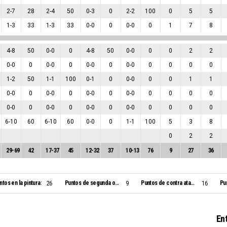
2
-
7
28
2
-
4
50
0
-
3
0
2
-
2
100
0
5
5
1
-
3
33
1
-
3
33
0
-
0
0
0
-
0
0
1
7
8
4
-
8
50
0
-
0
0
4
-
8
50
0
-
0
0
0
2
2
0
-
0
0
0
-
0
0
0
-
0
0
0
-
0
0
0
0
0
1
-
2
50
1
-
1
100
0
-
1
0
0
-
0
0
0
1
1
0
-
0
0
0
-
0
0
0
-
0
0
0
-
0
0
0
0
0
0
-
0
0
0
-
0
0
0
-
0
0
0
-
0
0
0
0
0
6
-
10
60
6
-
10
60
0
-
0
0
1
-
1
100
5
3
8
0
2
2
29
-
69
42
17
-
37
45
12
-
32
37
10
-
13
76
9
27
36
ntos en la pintura:
Puntos de segunda oportunidad:
Puntos de contra ataque:
Pu
26
9
16
En