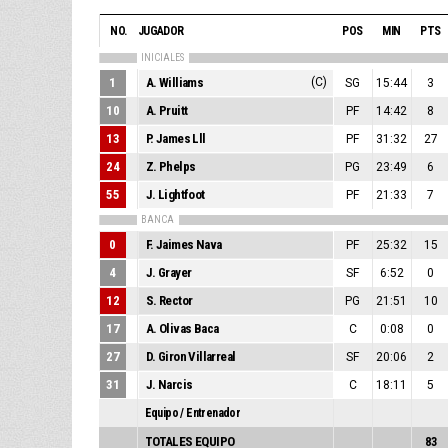
NO.
JUGADOR
POS
MIN
PTS
INICIALES
1
A. Williams
(C)
SG
15:44
3
10
A. Pruitt
PF
14:42
8
13
P. James Lll
PF
31:32
27
24
Z. Phelps
PG
23:49
6
55
J. Lightfoot
PF
21:33
7
BANCA
0
F. Jaimes Nava
PF
25:32
15
4
J. Grayer
SF
6:52
0
12
S. Rector
PG
21:51
10
17
A. Olivas Baca
C
0:08
0
27
D. Giron Villarreal
SF
20:06
2
31
J. Narcis
C
18:11
5
Equipo / Entrenador
TOTALES EQUIPO
83