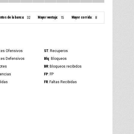
ntos de la banca:
Mayor ventaja:
Mayor corrida:
32
15
8
ST
tes Ofensivos
: Recuperos
Blq
tes Defensivos
: Bloqueos
BR
otes
: Bloqueos recibidos
FP
tencias
: FP
FR
didas
: Faltas Recibidas