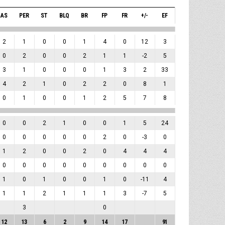
AS
PER
ST
BLQ
BR
FP
FR
+/-
EF
2
1
0
0
1
4
0
12
3
0
2
0
0
2
1
1
-2
5
3
1
0
0
0
1
3
2
33
4
2
1
0
2
2
0
8
1
0
1
0
0
1
2
5
7
8
0
0
2
1
0
0
1
5
24
0
0
0
0
0
2
0
-3
0
1
2
0
0
2
0
4
4
4
0
0
0
0
0
0
0
0
0
1
0
1
0
0
1
0
-11
4
1
1
2
1
1
1
3
-7
5
3
0
12
13
6
2
9
14
17
91