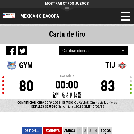
MOSTRAR OTROS JUEGOS
MEXICAN CIBACOPA
Carta de tiro
GYM
TIJ
Período
4
80
83
00:00
GYM
20
16
29
15
80
TIJ
25
20
19
19
83
COMPETICIÓN
CIBACOPA 2026
ESTADIO
GUAYMAS: Gimnasio Municipal
DETALLES DE JUEGO
Salto inicial: 20:15 GMT 13/05/26
OSTIONEROS
ZONKEYS
AMBOS
1
2
3
4
TODOS