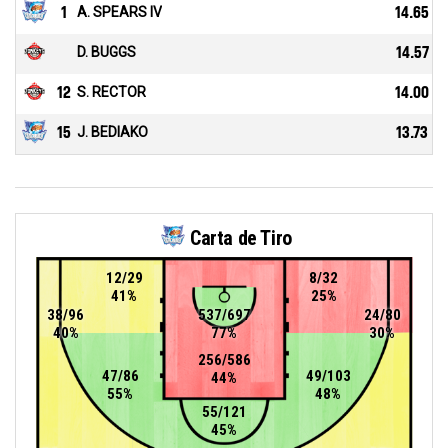
1
A. SPEARS IV
14.65
D. BUGGS
14.57
12
S. RECTOR
14.00
15
J. BEDIAKO
13.73
Carta de Tiro
12/29
8/32
41%
25%
38/96
537/697
24/80
40%
77%
30%
256/586
47/86
49/103
44%
55%
48%
55/121
45%