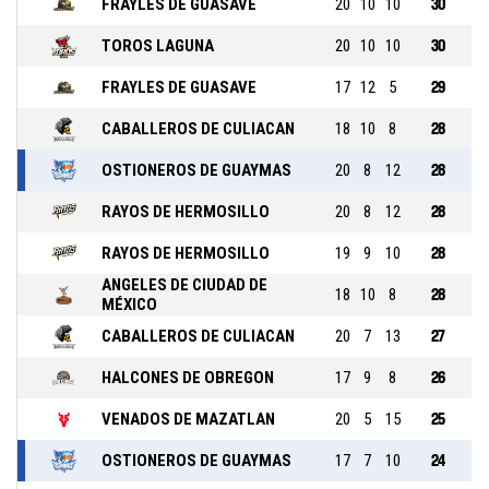
FRAYLES DE GUASAVE
20
10
10
30
TOROS LAGUNA
20
10
10
30
FRAYLES DE GUASAVE
17
12
5
29
CABALLEROS DE CULIACAN
18
10
8
28
OSTIONEROS DE GUAYMAS
20
8
12
28
RAYOS DE HERMOSILLO
20
8
12
28
RAYOS DE HERMOSILLO
19
9
10
28
ANGELES DE CIUDAD DE
18
10
8
28
MÉXICO
CABALLEROS DE CULIACAN
20
7
13
27
HALCONES DE OBREGON
17
9
8
26
VENADOS DE MAZATLAN
20
5
15
25
OSTIONEROS DE GUAYMAS
17
7
10
24