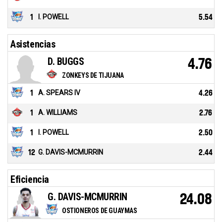
1
I. POWELL
5.54
Asistencias
D. BUGGS
4.76
ZONKEYS DE TIJUANA
1
A. SPEARS IV
4.26
1
A. WILLIAMS
2.76
1
I. POWELL
2.50
12
G. DAVIS-MCMURRIN
2.44
Eficiencia
G. DAVIS-MCMURRIN
24.08
OSTIONEROS DE GUAYMAS