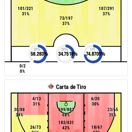
101/321
107/291
31%
37%
73/197
37%
2Pts
3Pts
1Pt
58.283
%
34.7518
%
74.8705
%
0/2
0%
Carta de Tiro
4/13
6/20
31%
30%
30/88
599/882
23/65
34%
68%
35%
182/431
26/73
18/67
42%