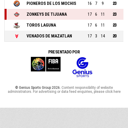
PIONEROS DE LOS MOCHIS
16
7
9
23
ZONKEYS DE TIJUANA
17
6
11
23
TOROS LAGUNA
17
6
11
23
VENADOS DE MAZATLAN
17
3
14
20
PRESENTADO POR
© Genius Sports Group 2026.
Content responsibility of website
administrators. For advertising or data feed enquiries, please click here