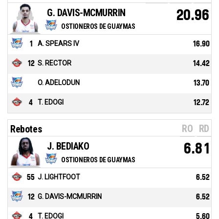
G. DAVIS-MCMURRIN
20.96
OSTIONEROS DE GUAYMAS
1
A. SPEARS IV
16.90
12
S. RECTOR
14.42
O. ADELODUN
13.70
4
T. EDOGI
12.72
RO
RD
Rebotes
J. BEDIAKO
6.81
OSTIONEROS DE GUAYMAS
55
J. LIGHTFOOT
6.52
12
G. DAVIS-MCMURRIN
6.52
4
T. EDOGI
5.60