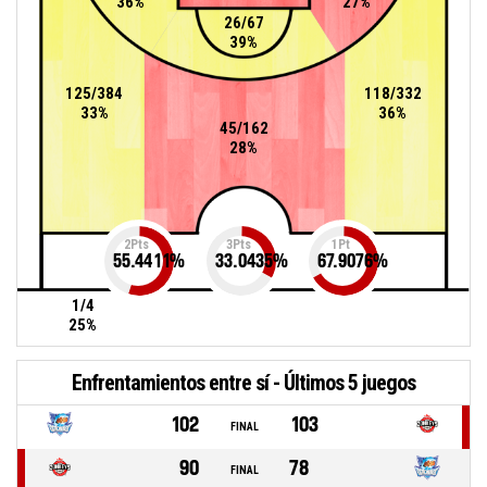
36%
27%
26/67
39%
125/384
118/332
33%
36%
45/162
28%
2Pts
3Pts
1Pt
55.4411
%
33.0435
%
67.9076
%
1/4
25%
Enfrentamientos entre sí - Últimos 5 juegos
102
103
FINAL
90
78
FINAL