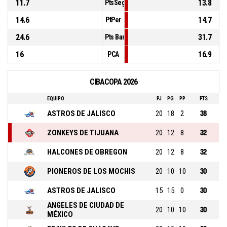
11.7
13.8
PtsSegCh
14.6
14.7
PtPer
24.6
31.7
Pts Banca
16
16.9
PCA
CIBACOPA 2026
EQUIPO
PJ
PG
PP
PTS
ASTROS DE JALISCO
20
18
2
38
ZONKEYS DE TIJUANA
20
12
8
32
HALCONES DE OBREGON
20
12
8
32
PIONEROS DE LOS MOCHIS
20
10
10
30
ASTROS DE JALISCO
15
15
0
30
ANGELES DE CIUDAD DE
20
10
10
30
MÉXICO