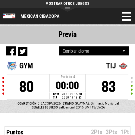
MOSTRAR OTROS JUEGOS
MEXICAN CIBACOPA
Previa
GYM
TIJ
Período
4
80
83
00:00
GYM
20
16
29
15
80
TIJ
25
20
19
19
83
COMPETICIÓN
CIBACOPA 2026
ESTADIO
GUAYMAS: Gimnasio Municipal
DETALLES DE JUEGO
Salto inicial: 20:15 GMT 13/05/26
2Pts
3Pts
1Pt
Puntos