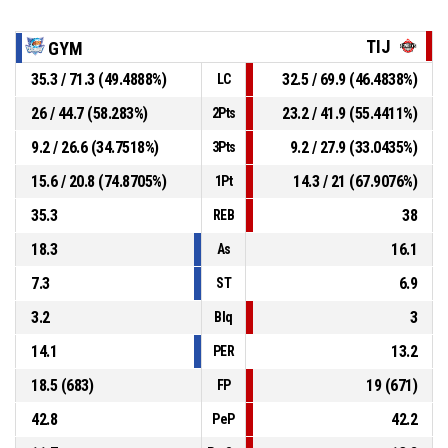
TIJ
GYM
35.3 / 71.3 (49.4888%)
32.5 / 69.9 (46.4838%)
LC
26 / 44.7 (58.283%)
23.2 / 41.9 (55.4411%)
2Pts
9.2 / 26.6 (34.7518%)
9.2 / 27.9 (33.0435%)
3Pts
15.6 / 20.8 (74.8705%)
14.3 / 21 (67.9076%)
1Pt
35.3
38
REB
18.3
16.1
As
7.3
6.9
ST
3.2
3
Blq
14.1
13.2
PER
18.5 (683)
19 (671)
FP
42.8
42.2
PeP