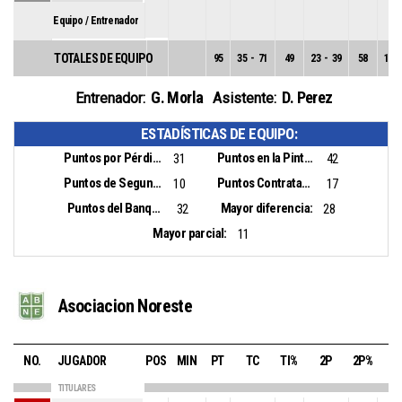
Equipo / Entrenador
TOTALES DE EQUIPO
95
35
-
71
49
23
-
39
58
12
-
G. Morla
D. Perez
Entrenador:
Asistente:
ESTADÍSTICAS DE EQUIPO:
Puntos por Pérdidas:
Puntos en la Pintura:
31
42
Puntos de Segunda Oportunidad:
Puntos Contrataque:
10
17
Puntos del Banquillo:
Mayor diferencia:
32
28
Mayor parcial:
11
Asociacion Noreste
NO.
JUGADOR
POS
MIN
PT
TC
TI%
2P
2P%
3
TITULARES