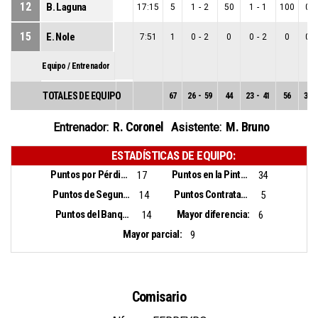
12
B. Laguna
17:15
5
1
-
2
50
1
-
1
100
0
-
15
E. Nole
7:51
1
0
-
2
0
0
-
2
0
0
-
Equipo / Entrenador
TOTALES DE EQUIPO
67
26
-
59
44
23
-
41
56
3
-
R. Coronel
M. Bruno
Entrenador:
Asistente:
ESTADÍSTICAS DE EQUIPO:
Puntos por Pérdidas:
Puntos en la Pintura:
17
34
Puntos de Segunda Oportunidad:
Puntos Contrataque:
14
5
Puntos del Banquillo:
Mayor diferencia:
14
6
Mayor parcial:
9
Comisario