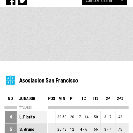
Asociacion San Francisco
NO.
JUGADOR
POS
MIN
PT
TC
TI%
2P
2P%
3
TITULARES
4
L. Florito
30:50
20
7
-
14
50
3
-
7
42
4
-
6
S. Bruno
25:43
12
4
-
6
66
3
-
4
75
1
-