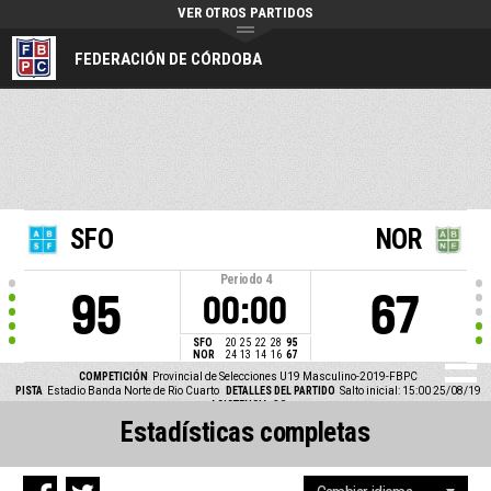
VER OTROS PARTIDOS
FEDERACIÓN DE CÓRDOBA
SFO
NOR
Periodo
4
95
67
00:00
SFO
20
25
22
28
95
NOR
24
13
14
16
67
COMPETICIÓN
Provincial de Selecciones U19 Masculino-2019-FBPC
PISTA
Estadio Banda Norte de Rio Cuarto
DETALLES DEL PARTIDO
Salto inicial: 15:00 25/08/19
ASISTENCIA
30
Estadísticas completas