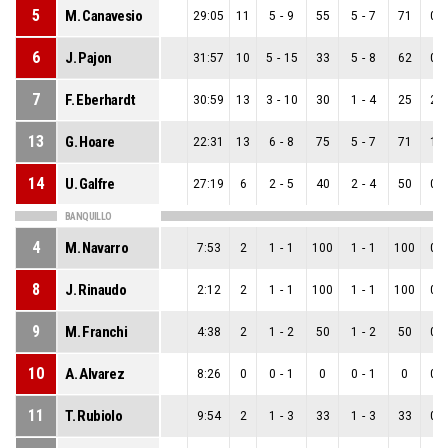
5
M. Canavesio
29:05
11
5
-
9
55
5
-
7
71
0
-
6
J. Pajon
31:57
10
5
-
15
33
5
-
8
62
0
-
7
F. Eberhardt
30:59
13
3
-
10
30
1
-
4
25
2
-
13
G. Hoare
22:31
13
6
-
8
75
5
-
7
71
1
-
14
U. Galfre
27:19
6
2
-
5
40
2
-
4
50
0
-
BANQUILLO
4
M. Navarro
7:53
2
1
-
1
100
1
-
1
100
0
-
8
J. Rinaudo
2:12
2
1
-
1
100
1
-
1
100
0
-
9
M. Franchi
4:38
2
1
-
2
50
1
-
2
50
0
-
10
A. Alvarez
8:26
0
0
-
1
0
0
-
1
0
0
-
11
T. Rubiolo
9:54
2
1
-
3
33
1
-
3
33
0
-