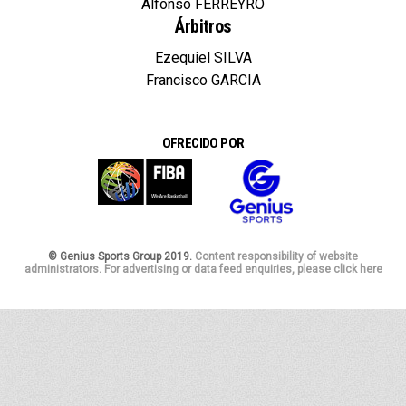
Alfonso FERREYRO
Árbitros
Ezequiel SILVA
Francisco GARCIA
OFRECIDO POR
© Genius Sports Group 2019.
Content responsibility of website
administrators. For advertising or data feed enquiries, please click here