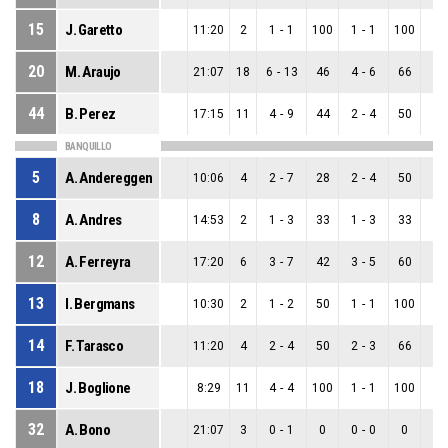
15
J. Garetto
11:20
2
1
-
1
100
1
-
1
100
0
-
20
M. Araujo
21:07
18
6
-
13
46
4
-
6
66
2
-
44
B. Perez
17:15
11
4
-
9
44
2
-
4
50
2
-
BANQUILLO
5
A. Andereggen
10:06
4
2
-
7
28
2
-
4
50
0
-
8
A. Andres
14:53
2
1
-
3
33
1
-
3
33
0
-
12
A. Ferreyra
17:20
6
3
-
7
42
3
-
5
60
0
-
13
I. Bergmans
10:30
2
1
-
2
50
1
-
1
100
0
-
14
F. Tarasco
11:20
4
2
-
4
50
2
-
3
66
0
-
18
J. Boglione
8:29
11
4
-
4
100
1
-
1
100
3
-
32
A. Bono
21:07
3
0
-
1
0
0
-
0
0
0
-