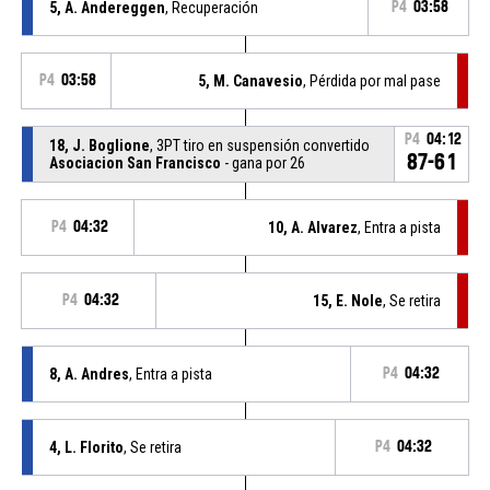
5, A. Andereggen
, Recuperación
P4
03:58
P4
03:58
5, M. Canavesio
, Pérdida por mal pase
P4
04:12
18, J. Boglione
, 3PT tiro en suspensión convertido
87-61
Asociacion San Francisco
- gana por 26
P4
04:32
10, A. Alvarez
, Entra a pista
P4
04:32
15, E. Nole
, Se retira
8, A. Andres
, Entra a pista
P4
04:32
4, L. Florito
, Se retira
P4
04:32