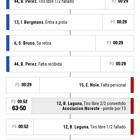
44, B. Perez
, Tiro libre 1/2 fallado
P3
00:29
13, I. Bergmans
, Entra a pista
P3
00:29
6, S. Bruno
, Se retira
P3
00:29
44, B. Perez
, Falta recibida
P3
00:29
P3
00:29
15, E. Nole
, Falta personal
P3
00:52
12, B. Laguna
, Tiro libre 2/2 convertido
63-50
Asociacion Noreste
- pierde por 13
P3
00:52
12, B. Laguna
, Tiro libre 1/2 fallado