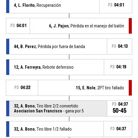
4, L. Florito
, Recuperación
P3
04:01
P3
04:01
6, J. Pajon
, Pérdida en el manejo del balón
44, B. Perez
, Pérdida por fuera de banda
P3
04:13
12, A. Ferreyra
, Rebote defensivo
P3
04:19
P3
04:22
15, E. Nole
, 2PT tiro fallado
P3
04:37
32, A. Bono
, Tiro libre 2/2 convertido
50-45
Asociacion San Francisco
- gana por 5
32, A. Bono
, Tiro libre 1/2 fallado
P3
04:37