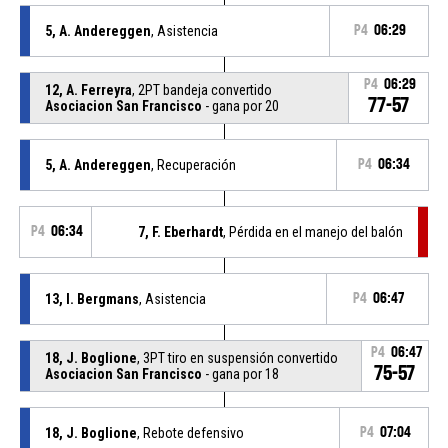
5, A. Andereggen
, Asistencia
P4
06:29
P4
06:29
12, A. Ferreyra
, 2PT bandeja convertido
77-57
Asociacion San Francisco
- gana por 20
5, A. Andereggen
, Recuperación
P4
06:34
P4
06:34
7, F. Eberhardt
, Pérdida en el manejo del balón
13, I. Bergmans
, Asistencia
P4
06:47
P4
06:47
18, J. Boglione
, 3PT tiro en suspensión convertido
75-57
Asociacion San Francisco
- gana por 18
18, J. Boglione
, Rebote defensivo
P4
07:04