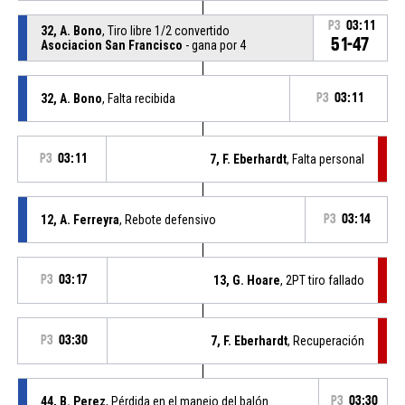
P3
03:11
32, A. Bono
, Tiro libre 1/2 convertido
51-47
Asociacion San Francisco
- gana por 4
32, A. Bono
, Falta recibida
P3
03:11
P3
03:11
7, F. Eberhardt
, Falta personal
12, A. Ferreyra
, Rebote defensivo
P3
03:14
P3
03:17
13, G. Hoare
, 2PT tiro fallado
P3
03:30
7, F. Eberhardt
, Recuperación
44, B. Perez
, Pérdida en el manejo del balón
P3
03:30