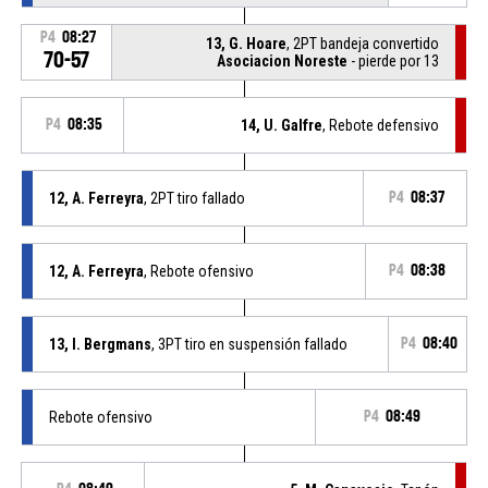
P4
08:27
13, G. Hoare
, 2PT bandeja convertido
70-57
Asociacion Noreste
- pierde por 13
P4
08:35
14, U. Galfre
, Rebote defensivo
12, A. Ferreyra
, 2PT tiro fallado
P4
08:37
12, A. Ferreyra
, Rebote ofensivo
P4
08:38
13, I. Bergmans
, 3PT tiro en suspensión fallado
P4
08:40
Rebote ofensivo
P4
08:49