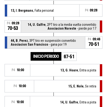
13, I. Bergmans
, Falta personal
P4
09:28
P4
09:28
14, U. Galfre
, 2PT tiro a la media vuelta convertido
70-53
Asociacion Noreste
- pierde por 17
P4
09:46
44, B. Perez
, 3PT tiro en suspensión convertido
70-51
Asociacion San Francisco
- gana por 19
INICIO PERIODO
67-51
P4
10:00
13, G. Hoare
, Entra a pista
P4
10:00
15, E. Nole
, Se retira
P4
10:00
14, U. Galfre
, Entra a pista