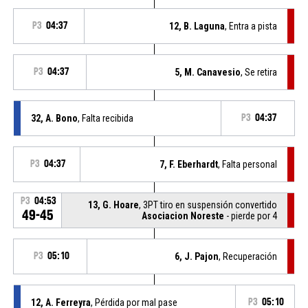
P3
04:37
12, B. Laguna
, Entra a pista
P3
04:37
5, M. Canavesio
, Se retira
32, A. Bono
, Falta recibida
P3
04:37
P3
04:37
7, F. Eberhardt
, Falta personal
P3
04:53
13, G. Hoare
, 3PT tiro en suspensión convertido
49-45
Asociacion Noreste
- pierde por 4
P3
05:10
6, J. Pajon
, Recuperación
12, A. Ferreyra
, Pérdida por mal pase
P3
05:10