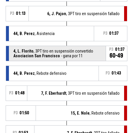
P3
01:13
6, J. Pajon
, 3PT tiro en suspensión fallado
44, B. Perez
, Asistencia
P3
01:37
P3
01:37
4, L. Florito
, 3PT tiro en suspensión convertido
60-49
Asociacion San Francisco
- gana por 11
44, B. Perez
, Rebote defensivo
P3
01:43
P3
01:48
7, F. Eberhardt
, 3PT tiro en suspensión fallado
P3
01:50
15, E. Nole
, Rebote ofensivo
P3
01:53
7, F. Eberhardt
, 2PT tiro fallado