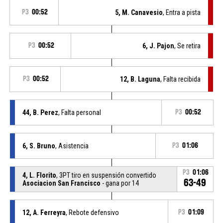
P3
00:52
5, M. Canavesio
, Entra a pista
P3
00:52
6, J. Pajon
, Se retira
P3
00:52
12, B. Laguna
, Falta recibida
44, B. Perez
, Falta personal
P3
00:52
6, S. Bruno
, Asistencia
P3
01:06
P3
01:06
4, L. Florito
, 3PT tiro en suspensión convertido
63-49
Asociacion San Francisco
- gana por 14
12, A. Ferreyra
, Rebote defensivo
P3
01:09