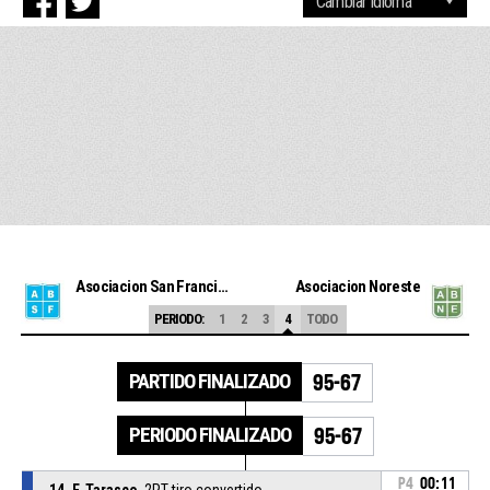
Asociacion San Francisco
Asociacion Noreste
PERIODO:
1
2
3
4
TODO
PARTIDO FINALIZADO
95-67
PERIODO FINALIZADO
95-67
P4
00:11
14, F. Tarasco
, 2PT tiro convertido