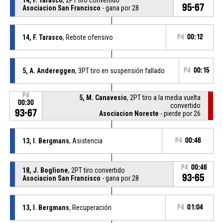
95-67
Asociacion San Francisco
- gana por 28
14, F. Tarasco
, Rebote ofensivo
P4
00:12
5, A. Andereggen
, 3PT tiro en suspensión fallado
P4
00:15
P4
5, M. Canavesio
, 2PT tiro a la media vuelta
00:30
convertido
93-67
Asociacion Noreste
- pierde por 26
13, I. Bergmans
, Asistencia
P4
00:46
P4
00:46
18, J. Boglione
, 2PT tiro convertido
93-65
Asociacion San Francisco
- gana por 28
13, I. Bergmans
, Recuperación
P4
01:04