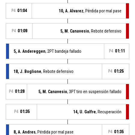
P4
01:04
10, A. Alvarez
, Pérdida por mal pase
P4
01:09
5, M. Canavesio
, Rebote defensivo
5, A. Andereggen
, 2PT bandeja fallado
P4
01:11
18, J. Boglione
, Rebote defensivo
P4
01:25
P4
01:28
5, M. Canavesio
, 3PT tiro en suspensión fallado
P4
01:35
14, U. Galfre
, Recuperación
8, A. Andres
, Pérdida por mal pase
P4
01:35