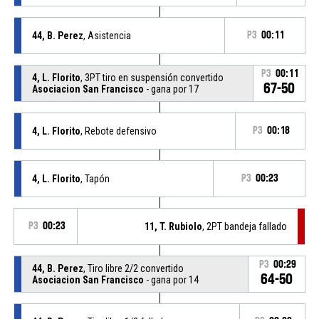
44, B. Perez
, Asistencia
P3
00:11
P3
00:11
4, L. Florito
, 3PT tiro en suspensión convertido
67-50
Asociacion San Francisco
- gana por 17
4, L. Florito
, Rebote defensivo
P3
00:18
4, L. Florito
, Tapón
P3
00:23
P3
00:23
11, T. Rubiolo
, 2PT bandeja fallado
P3
00:29
44, B. Perez
, Tiro libre 2/2 convertido
64-50
Asociacion San Francisco
- gana por 14