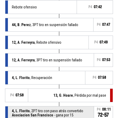
Rebote ofensivo
P4
07:42
44, B. Perez
, 3PT tiro en suspensión fallado
P4
07:47
12, A. Ferreyra
, Rebote ofensivo
P4
07:49
12, A. Ferreyra
, 3PT tiro en suspensión fallado
P4
07:53
4, L. Florito
, Recuperación
P4
07:58
P4
07:58
13, G. Hoare
, Pérdida por mal pase
P4
08:11
4, L. Florito
, 2PT tiro con paso atrás convertido
72-57
Asociacion San Francisco
- gana por 15