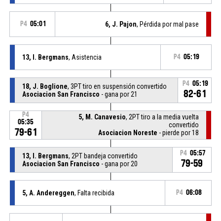
P4
05:01
6, J. Pajon
, Pérdida por mal pase
13, I. Bergmans
, Asistencia
P4
05:19
P4
05:19
18, J. Boglione
, 3PT tiro en suspensión convertido
82-61
Asociacion San Francisco
- gana por 21
P4
5, M. Canavesio
, 2PT tiro a la media vuelta
05:35
convertido
79-61
Asociacion Noreste
- pierde por 18
P4
05:57
13, I. Bergmans
, 2PT bandeja convertido
79-59
Asociacion San Francisco
- gana por 20
5, A. Andereggen
, Falta recibida
P4
06:08