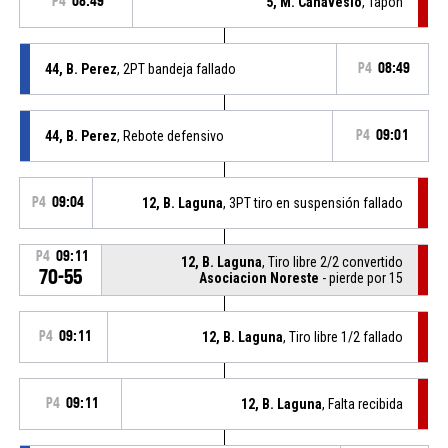
P4
08:49
5, M. Canavesio
, Tapón
44, B. Perez
, 2PT bandeja fallado
P4
08:49
44, B. Perez
, Rebote defensivo
P4
09:01
P4
09:04
12, B. Laguna
, 3PT tiro en suspensión fallado
P4
09:11
12, B. Laguna
, Tiro libre 2/2 convertido
70-55
Asociacion Noreste
- pierde por 15
P4
09:11
12, B. Laguna
, Tiro libre 1/2 fallado
P4
09:11
12, B. Laguna
, Falta recibida