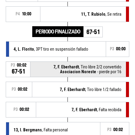
P4
10:00
11, T. Rubiolo
, Se retira
PERIODO FINALIZADO
67-51
4, L. Florito
, 3PT tiro en suspensión fallado
P3
00:00
P3
00:02
7, F. Eberhardt
, Tiro libre 2/2 convertido
67-51
Asociacion Noreste
- pierde por 16
P3
00:02
7, F. Eberhardt
, Tiro libre 1/2 fallado
P3
00:02
7, F. Eberhardt
, Falta recibida
13, I. Bergmans
, Falta personal
P3
00:02