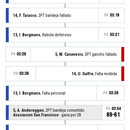
14, F. Tarasco
, 2PT bandeja fallado
P4
03:19
13, I. Bergmans
, Rebote defensivo
P4
03:21
P4
03:26
5, M. Canavesio
, 2PT gancho fallado
P4
03:38
14, U. Galfre
, Falta recibida
13, I. Bergmans
, Falta personal
P4
03:38
P4
03:54
5, A. Andereggen
, 2PT bandeja convertido
89-61
Asociacion San Francisco
- gana por 28