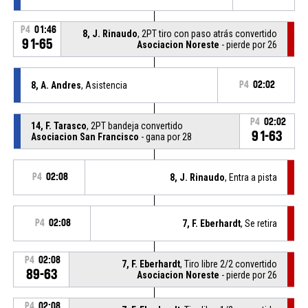
P4
01:46
8, J. Rinaudo
, 2PT tiro con paso atrás convertido
91-65
Asociacion Noreste
- pierde por 26
8, A. Andres
, Asistencia
P4
02:02
P4
02:02
14, F. Tarasco
, 2PT bandeja convertido
91-63
Asociacion San Francisco
- gana por 28
P4
02:08
8, J. Rinaudo
, Entra a pista
P4
02:08
7, F. Eberhardt
, Se retira
P4
02:08
7, F. Eberhardt
, Tiro libre 2/2 convertido
89-63
Asociacion Noreste
- pierde por 26
P4
02:08