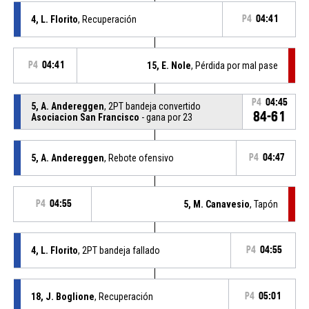
4, L. Florito
, Recuperación
P4
04:41
P4
04:41
15, E. Nole
, Pérdida por mal pase
P4
04:45
5, A. Andereggen
, 2PT bandeja convertido
84-61
Asociacion San Francisco
- gana por 23
5, A. Andereggen
, Rebote ofensivo
P4
04:47
P4
04:55
5, M. Canavesio
, Tapón
4, L. Florito
, 2PT bandeja fallado
P4
04:55
18, J. Boglione
, Recuperación
P4
05:01