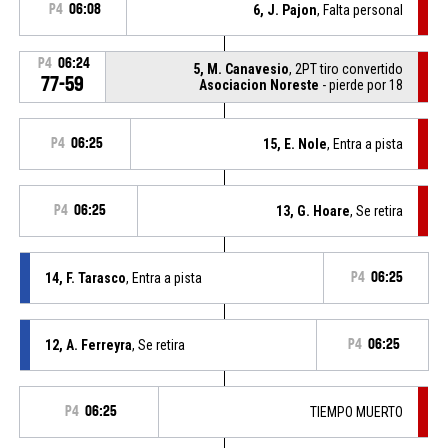
P4
06:08
6, J. Pajon
, Falta personal
P4
06:24
5, M. Canavesio
, 2PT tiro convertido
77-59
Asociacion Noreste
- pierde por 18
P4
06:25
15, E. Nole
, Entra a pista
P4
06:25
13, G. Hoare
, Se retira
14, F. Tarasco
, Entra a pista
P4
06:25
12, A. Ferreyra
, Se retira
P4
06:25
P4
06:25
TIEMPO MUERTO