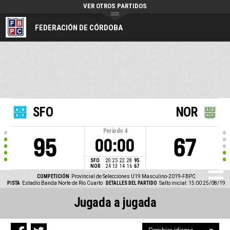
VER OTROS PARTIDOS
FEDERACIÓN DE CÓRDOBA
SFO
NOR
Periodo
4
95
67
00:00
SFO
20
25
22
28
95
NOR
24
13
14
16
67
COMPETICIÓN
Provincial de Selecciones U19 Masculino-2019-FBPC
PISTA
Estadio Banda Norte de Rio Cuarto
DETALLES DEL PARTIDO
Salto inicial: 15:00 25/08/19
Jugada a jugada