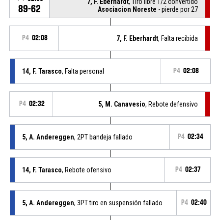
7, F. Eberhardt
, Tiro libre 1/2 convertido
89-62
Asociacion Noreste
- pierde por 27
P4
02:08
7, F. Eberhardt
, Falta recibida
14, F. Tarasco
, Falta personal
P4
02:08
P4
02:32
5, M. Canavesio
, Rebote defensivo
5, A. Andereggen
, 2PT bandeja fallado
P4
02:34
14, F. Tarasco
, Rebote ofensivo
P4
02:37
5, A. Andereggen
, 3PT tiro en suspensión fallado
P4
02:40