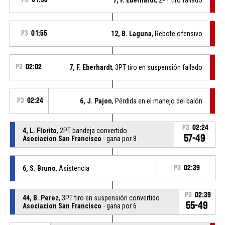
P3
01:55
12, B. Laguna
, Rebote ofensivo
P3
02:02
7, F. Eberhardt
, 3PT tiro en suspensión fallado
P3
02:24
6, J. Pajon
, Pérdida en el manejo del balón
P3
02:24
4, L. Florito
, 2PT bandeja convertido
57-49
Asociacion San Francisco
- gana por 8
6, S. Bruno
, Asistencia
P3
02:39
P3
02:39
44, B. Perez
, 3PT tiro en suspensión convertido
55-49
Asociacion San Francisco
- gana por 6