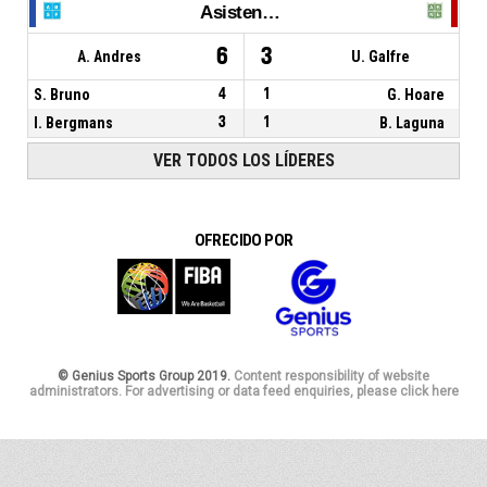
Asistencias
6
3
A. Andres
U. Galfre
S. Bruno
4
1
G. Hoare
I. Bergmans
3
1
B. Laguna
VER TODOS LOS LÍDERES
OFRECIDO POR
© Genius Sports Group 2019.
Content responsibility of website
administrators. For advertising or data feed enquiries, please click here