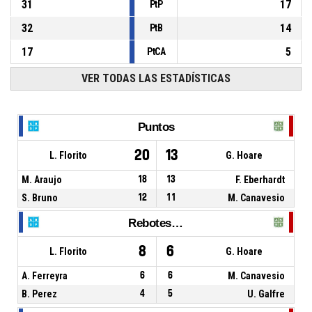
31
17
PtP
32
14
PtB
17
5
PtCA
VER TODAS LAS ESTADÍSTICAS
Puntos
20
13
L. Florito
G. Hoare
M. Araujo
18
13
F. Eberhardt
S. Bruno
12
11
M. Canavesio
Rebotes Totales
8
6
L. Florito
G. Hoare
A. Ferreyra
6
6
M. Canavesio
B. Perez
4
5
U. Galfre