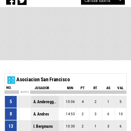
Asociacion San Francisco
NO.
JUGADOR
MIN
PT
RT
AS
VAL
EN PISTA
5
A. Andereggen
10:06
4
2
1
5
8
A. Andres
14:53
2
3
6
10
13
I. Bergmans
10:30
2
1
3
6