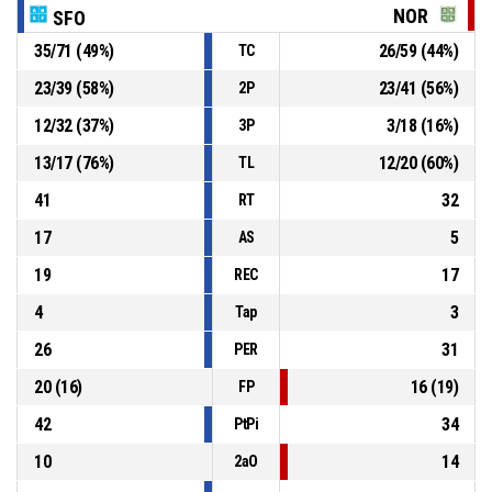
93-65
Asociacion San Francisco
- gana por 28
NOR
SFO
35
/
71
(
49
%)
26
/
59
(
44
%)
TC
13, I. Bergmans
, Recuperación
P4
01:04
23
/
39
(
58
%)
23
/
41
(
56
%)
2P
P4
01:04
10, A. Alvarez
, Pérdida por mal pase
12
/
32
(
37
%)
3
/
18
(
16
%)
3P
13
/
17
(
76
%)
12
/
20
(
60
%)
TL
41
32
RT
17
5
AS
19
17
REC
4
3
Tap
26
31
PER
20
(
16
)
16
(
19
)
FP
42
34
PtPi
10
14
2aO