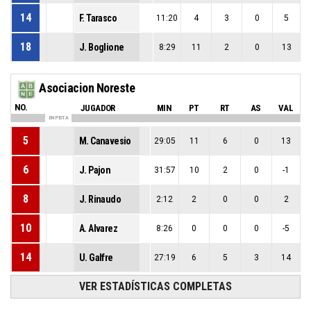
14
F. Tarasco
11:20
4
3
0
5
18
J. Boglione
8:29
11
2
0
13
Asociacion Noreste
NO.
JUGADOR
MIN
PT
RT
AS
VAL
EN PISTA
5
M. Canavesio
29:05
11
6
0
13
6
J. Pajon
31:57
10
2
0
-1
8
J. Rinaudo
2:12
2
0
0
2
10
A. Alvarez
8:26
0
0
0
-5
14
U. Galfre
27:19
6
5
3
14
VER ESTADÍSTICAS COMPLETAS