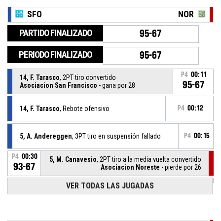
SFO
NOR
PARTIDO FINALIZADO
95-67
PERIODO FINALIZADO
95-67
P4
00:11
14, F. Tarasco
, 2PT tiro convertido
95-67
Asociacion San Francisco
- gana por 28
14, F. Tarasco
, Rebote ofensivo
P4
00:12
5, A. Andereggen
, 3PT tiro en suspensión fallado
P4
00:15
P4
00:30
5, M. Canavesio
, 2PT tiro a la media vuelta convertido
93-67
Asociacion Noreste
- pierde por 26
VER TODAS LAS JUGADAS
13, I. Bergmans
, Asistencia
P4
00:46
P4
00:46
18, J. Boglione
, 2PT tiro convertido