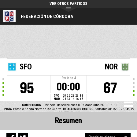
VER OTROS PARTIDOS
FEDERACIÓN DE CÓRDOBA
SFO
NOR
Periodo
4
95
67
00:00
SFO
20
25
22
28
95
NOR
24
13
14
16
67
COMPETICIÓN
Provincial de Selecciones U19 Masculino-2019-FBPC
PISTA
Estadio Banda Norte de Rio Cuarto
DETALLES DEL PARTIDO
Salto inicial: 15:00 25/08/19
ASISTENCIA
30
Resumen