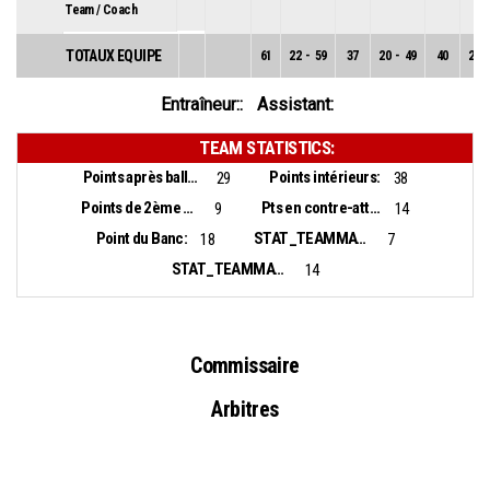
Team / Coach
TOTAUX EQUIPE
61
22
-
59
37
20
-
49
40
2
-
Entraîneur::
Assistant:
TEAM STATISTICS:
Points après balles perdues:
Points intérieurs:
29
38
Points de 2ème chance:
Pts en contre-attaque:
9
14
Point du Banc:
STAT_TEAMMATCH_BASKETBALL_sBiggestLead_NAME:
18
7
STAT_TEAMMATCH_BASKETBALL_sBiggestScoringRun_NAME:
14
Commissaire
Arbitres