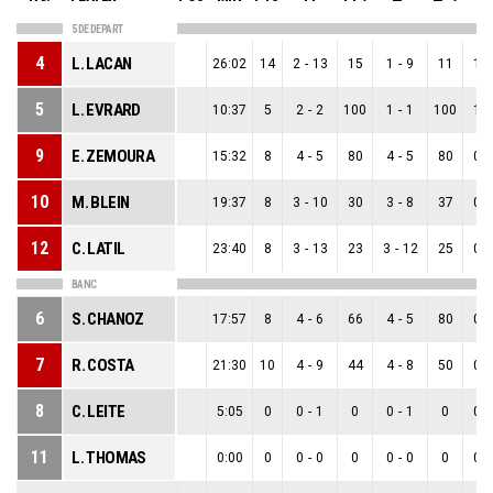
5 DE DEPART
4
L. LACAN
26:02
14
2
-
13
15
1
-
9
11
1
-
5
L. EVRARD
10:37
5
2
-
2
100
1
-
1
100
1
-
9
E. ZEMOURA
15:32
8
4
-
5
80
4
-
5
80
0
-
10
M. BLEIN
19:37
8
3
-
10
30
3
-
8
37
0
-
12
C. LATIL
23:40
8
3
-
13
23
3
-
12
25
0
-
BANC
6
S. CHANOZ
17:57
8
4
-
6
66
4
-
5
80
0
-
7
R. COSTA
21:30
10
4
-
9
44
4
-
8
50
0
-
8
C. LEITE
5:05
0
0
-
1
0
0
-
1
0
0
-
11
L. THOMAS
0:00
0
0
-
0
0
0
-
0
0
0
-