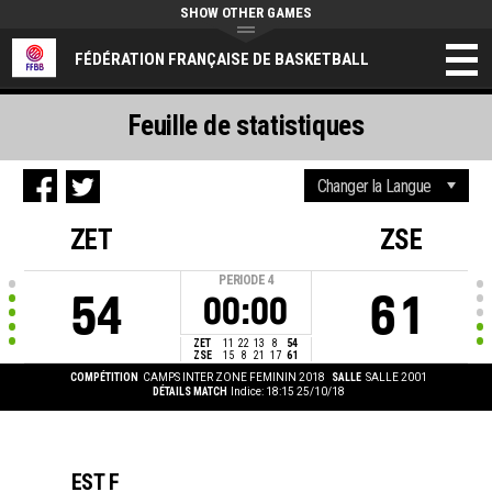
SHOW OTHER GAMES
FÉDÉRATION FRANÇAISE DE BASKETBALL
Feuille de statistiques
ZET
ZSE
PERIODE
4
54
61
00:00
ZET
11
22
13
8
54
ZSE
15
8
21
17
61
COMPÉTITION
CAMPS INTER ZONE FEMININ 2018
SALLE
SALLE 2001
DÉTAILS MATCH
Indice: 18:15 25/10/18
EST F