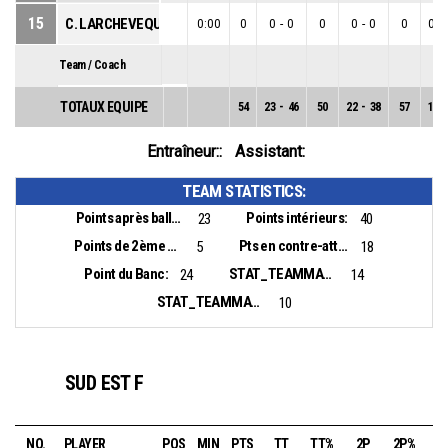
15
C. LARCHEVEQUE
0:00
0
0
-
0
0
0
-
0
0
0
-
Team / Coach
TOTAUX EQUIPE
54
23
-
46
50
22
-
38
57
1
-
Entraîneur::
Assistant:
TEAM STATISTICS:
Points après balles perdues:
Points intérieurs:
23
40
Points de 2ème chance:
Pts en contre-attaque:
5
18
Point du Banc:
STAT_TEAMMATCH_BASKETBALL_sBiggestLead_NAME:
24
14
STAT_TEAMMATCH_BASKETBALL_sBiggestScoringRun_NAME:
10
SUD EST F
NO.
PLAYER
POS
MIN
PTS
TT
TT%
2P
2P%
3