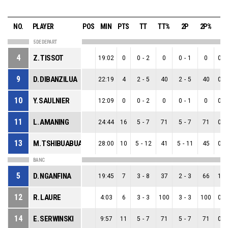
NO.
PLAYER
POS
MIN
PTS
TT
TT%
2P
2P%
3P
5 DE DEPART
4
Z. TISSOT
19:02
0
0
-
2
0
0
-
1
0
0
-
9
D. DIBANZILUA
22:19
4
2
-
5
40
2
-
5
40
0
-
10
Y. SAULNIER
12:09
0
0
-
2
0
0
-
1
0
0
-
11
L. AMANING
24:44
16
5
-
7
71
5
-
7
71
0
-
13
M. TSHIBUABUA
28:00
10
5
-
12
41
5
-
11
45
0
-
BANC
5
D. NGANFINA
19:45
7
3
-
8
37
2
-
3
66
1
-
12
R. LAURE
4:03
6
3
-
3
100
3
-
3
100
0
-
14
E. SERWINSKI
9:57
11
5
-
7
71
5
-
7
71
0
-