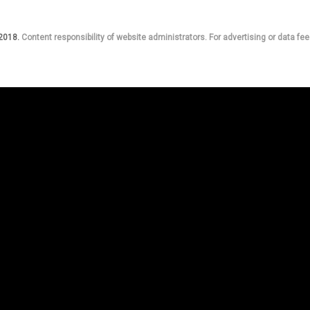
 2018.
Content responsibility of website administrators. For advertising or data fee