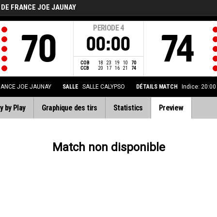
 DE FRANCE JOE JAUNAY
PERIODE
4
70
74
00:00
COB
18
23
19
10
70
CCB
20
17
16
21
74
RANCE JOE JAUNAY
SALLE
SALLE CALYPSO
DÉTAILS MATCH
Indice: 20:0
y by Play
Graphique des tirs
Statistics
Preview
Match non disponible