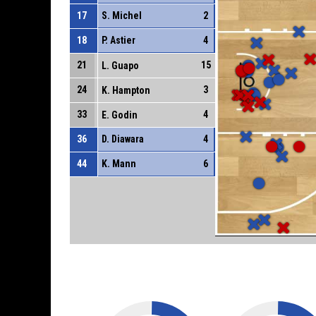
17
S. Michel
2
18
P. Astier
4
21
15
L. Guapo
24
3
K. Hampton
33
4
E. Godin
36
D. Diawara
4
44
K. Mann
6