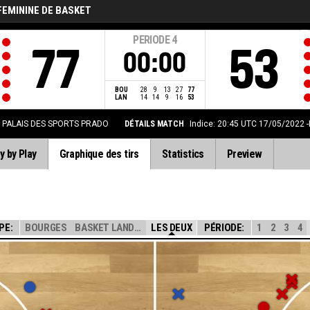
FEMININE DE BASKET
PERIODE
4
77
53
00:00
BOU
28
9
13
27
77
LAN
14
14
9
16
53
PALAIS DES SPORTS PRADO
DÉTAILS MATCH
Indice: 20:45 UTC 17/05/2022
y by Play
Graphique des tirs
Statistics
Preview
PE:
BOURGES
BASKET LANDES
LES DEUX
PÉRIODE:
1
2
3
4