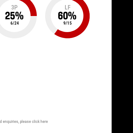
3P
LF
25
%
60
%
6
/
24
9
/
15
d enquiries, please click here