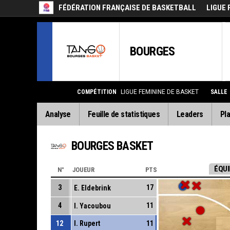
FÉDÉRATION FRANÇAISE DE BASKETBALL
LIGUE 
BOURGES
COMPÉTITION
LIGUE FEMININE DE BASKET
SALLE
Analyse
Feuille de statistiques
Leaders
Pla
BOURGES BASKET
ÉQUI
N°
JOUEUR
PTS
3
17
E. Eldebrink
4
11
I. Yacoubou
12
I. Rupert
11