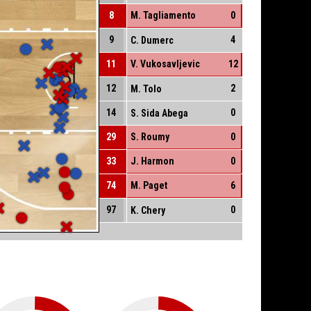
8
M. Tagliamento
0
9
4
C. Dumerc
11
V. Vukosavljevic
12
12
2
M. Tolo
14
0
S. Sida Abega
29
S. Roumy
0
33
J. Harmon
0
74
M. Paget
6
97
0
K. Chery