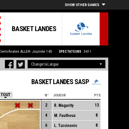
SHOW OTHER GAMES
BASKET LANDES
-Demi-finales ALLER- Journée 145
SPECTATEURS
3411
BASKET LANDES SASP
TOUT
N°
JOUEUR
PTS
2
13
R. Magarity
4
8
M. Fauthoux
6
8
L. Turcinovic