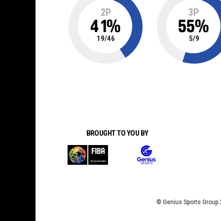
2P
3P
41
%
55
%
19
/
46
5
/
9
BROUGHT TO YOU BY
© Genius Sports Group