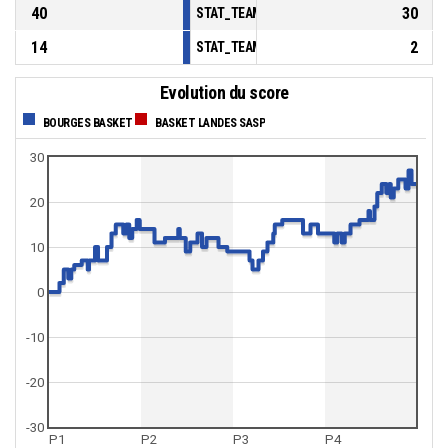
40
30
STAT_TEAMMATCH_BASKETBALL_sBenchPoi
14
2
STAT_TEAMMATCH_BASKETBALL_sPointsFas
Evolution du score
BOURGES BASKET
BASKET LANDES SASP
30
20
10
0
-10
-20
-30
P1
P2
P3
P4