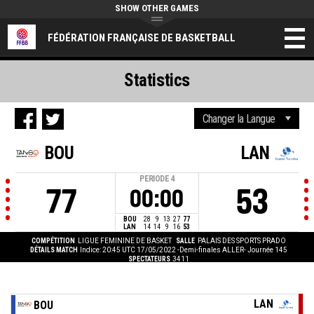
SHOW OTHER GAMES
FÉDÉRATION FRANÇAISE DE BASKETBALL
Statistics
BOU
LAN
PERIODE
4
77
53
00:00
BOU
28
9
13
27
77
LAN
14
14
9
16
53
COMPÉTITION
LIGUE FEMININE DE BASKET
SALLE
PALAIS DES SPORTS PRADO
DÉTAILS MATCH
Indice: 20:45 UTC 17/05/2022
-Demi-finales ALLER- Journée 145
SPECTATEURS
3411
LAN
BOU