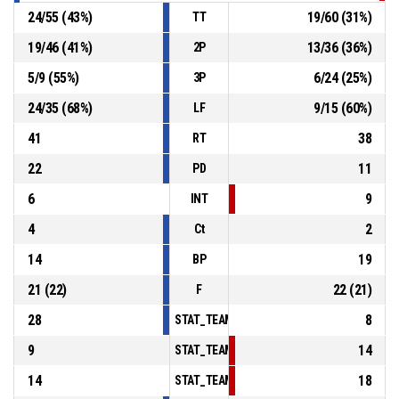
24
/
55
(
43
%)
19
/
60
(
31
%)
TT
19
/
46
(
41
%)
13
/
36
(
36
%)
2P
5
/
9
(
55
%)
6
/
24
(
25
%)
3P
24
/
35
(
68
%)
9
/
15
(
60
%)
LF
41
38
RT
22
11
PD
6
9
INT
4
2
Ct
14
19
BP
21
(
22
)
22
(
21
)
F
28
8
STAT_TEAMMATCH_BASKETBALL_sPointsInT
9
14
STAT_TEAMMATCH_BASKETBALL_sPointsSe
14
18
STAT_TEAMMATCH_BASKETBALL_sPointsFr