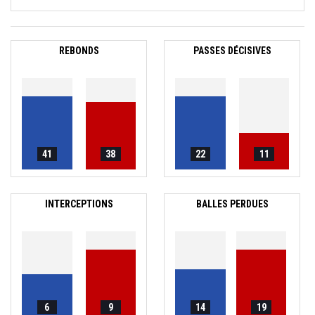
REBONDS
PASSES DÉCISIVES
41
38
22
11
INTERCEPTIONS
BALLES PERDUES
6
9
14
19