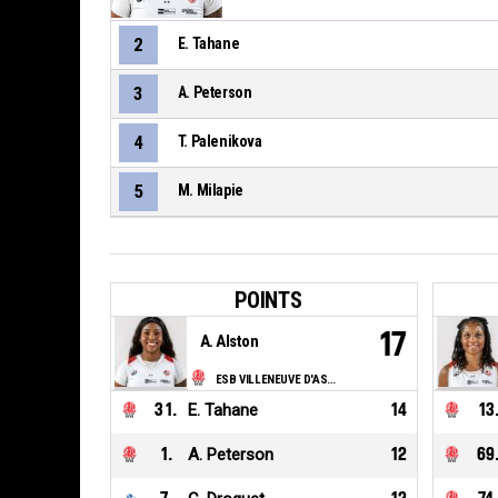
2
E. Tahane
3
A. Peterson
4
T. Palenikova
5
M. Milapie
POINTS
17
A. Alston
ESB VILLENEUVE D'ASCQ LILLE METROPOLE
31
.
E. Tahane
14
13
1
.
A. Peterson
12
69