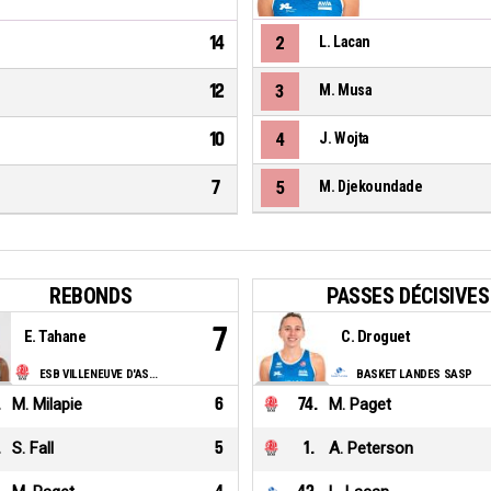
14
2
L. Lacan
12
3
M. Musa
10
4
J. Wojta
7
5
M. Djekoundade
REBONDS
PASSES DÉCISIVES
7
E. Tahane
C. Droguet
ESB VILLENEUVE D'ASCQ LILLE METROPOLE
BASKET LANDES SASP
.
M. Milapie
6
74
.
M. Paget
.
S. Fall
5
1
.
A. Peterson