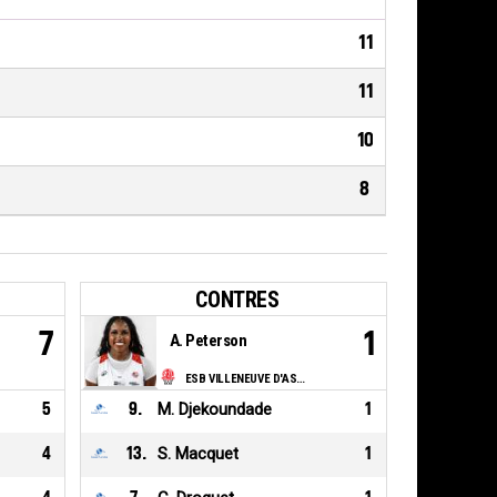
11
11
10
8
CONTRES
7
1
A. Peterson
ESB VILLENEUVE D'ASCQ LILLE METROPOLE
5
9
.
M. Djekoundade
1
4
13
.
S. Macquet
1