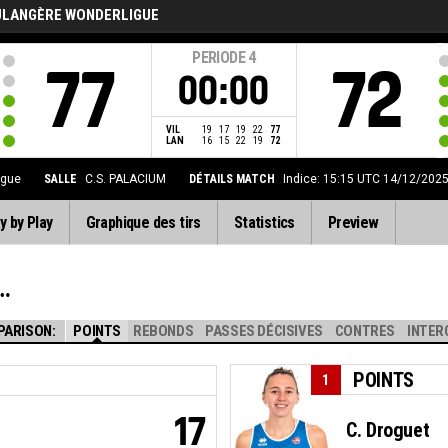
ULANGÈRE WONDERLIGUE
PERIODE
4
77
72
00:00
VIL
19
17
19
22
77
LAN
16
15
22
19
72
igue
SALLE
C.S. PALACIUM
DÉTAILS MATCH
Indice: 15:15 UTC 14/12/202
y by Play
Graphique des tirs
Statistics
Preview
PARISON:
POINTS
REBONDS
PASSES DÉCISIVES
CONTRES
INTER
POINTS
1
17
C. Droguet