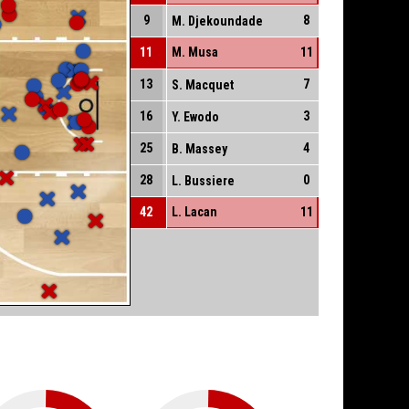
9
8
M. Djekoundade
11
M. Musa
11
13
7
S. Macquet
16
3
Y. Ewodo
25
4
B. Massey
28
0
L. Bussiere
42
L. Lacan
11