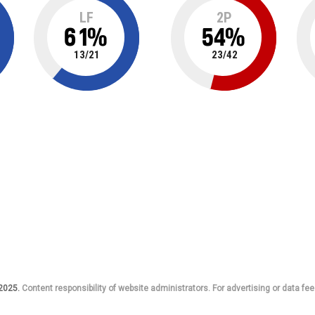
LF
2P
61
%
54
%
13
/
21
23
/
42
 2025.
Content responsibility of website administrators. For advertising or data fee