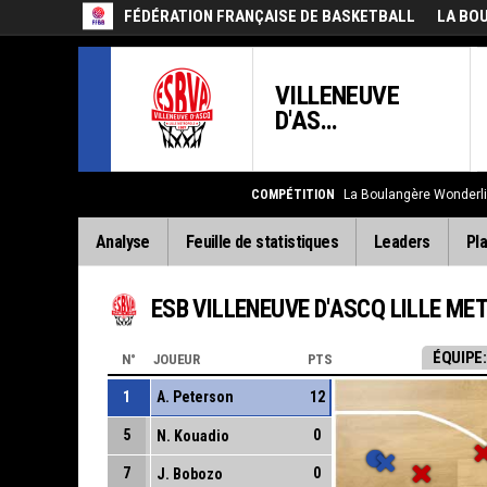
FÉDÉRATION FRANÇAISE DE BASKETBALL
LA BO
VILLENEUVE
D'AS...
COMPÉTITION
La Boulangère Wonderl
Analyse
Feuille de statistiques
Leaders
Pla
ESB VILLENEUVE D'ASCQ LILLE M
ÉQUIPE:
N°
JOUEUR
PTS
1
A. Peterson
12
5
0
N. Kouadio
7
0
J. Bobozo