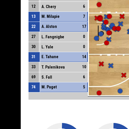
12
6
A. Chery
13
M. Milapie
7
22
A. Alston
17
27
0
L. Fangnigbe
30
0
L. Yale
31
E. Tahane
14
33
10
T. Palenikova
69
6
S. Fall
74
M. Paget
5