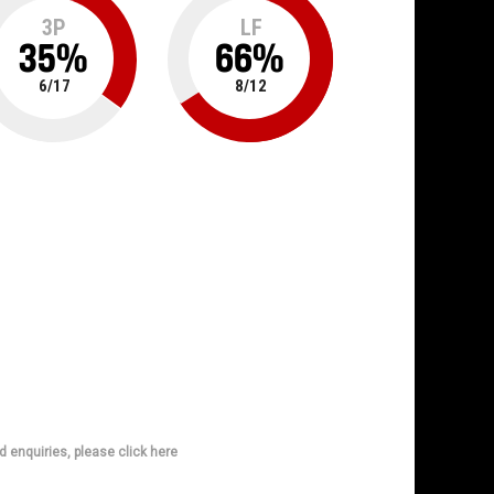
3P
LF
35
%
66
%
6
/
17
8
/
12
d enquiries, please click here