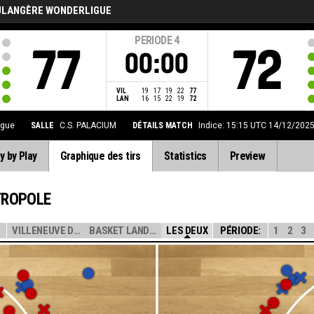
ULANGÈRE WONDERLIGUE
PERIODE
4
77
72
00:00
VIL
19
17
19
22
77
LAN
16
15
22
19
72
igue
SALLE
C.S. PALACIUM
DÉTAILS MATCH
Indice: 15:15 UTC 14/12/202
y by Play
Graphique des tirs
Statistics
Preview
ETROPOLE
VILLENEUVE D'AS...
BASKET LANDES
LES DEUX
PÉRIODE:
1
2
3