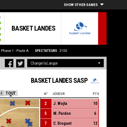
SHOW OTHER GAMES
BASKET LANDES
5
Phase 1 - Poule A
SPECTATEURS
2100
BASKET LANDES SASP
4
TOUT
N°
JOUEUR
PTS
2
J. Wojta
10
5
M. Pardon
6
7
C. Droguet
12