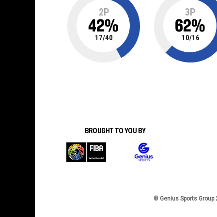
2P
3P
42
%
62
%
17
/
40
10
/
16
BROUGHT TO YOU BY
© Genius Sports Group