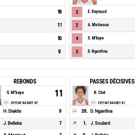
18
2
E. Raynaud
11
3
A. Micheaux
10
4
S. M'baye
9
5
D. Nganfina
REBONDS
PASSES DÉCISIVES
11
S. M'baye
R. Clet
FEYTIAT BASKET 87
FEYTIAT BASKET 87
.
H. Diakite
9
26
.
D. Nganfina
J. Belleka
7
1
.
J. Soulard