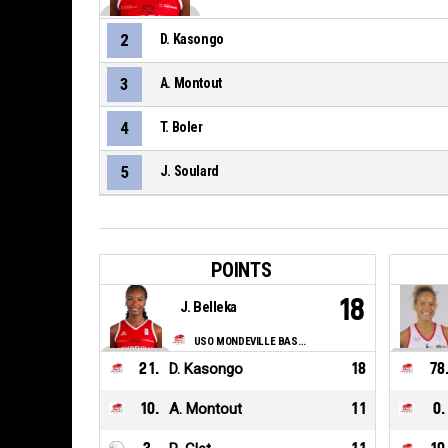
2
D. Kasongo
3
A. Montout
4
T. Boler
5
J. Soulard
POINTS
18
J. Belleka
USO MONDEVILLE BASKET
21
.
D. Kasongo
18
78
10
.
A. Montout
11
0
.