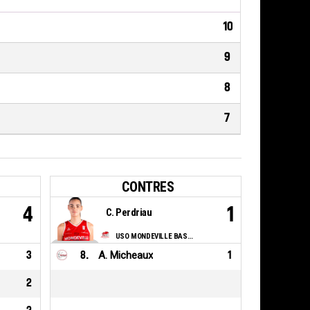
10
9
8
7
CONTRES
4
1
C. Perdriau
USO MONDEVILLE BASKET
3
8
.
A. Micheaux
1
2