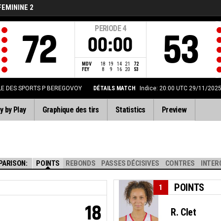
FEMININE 2
PERIODE
4
72
53
00:00
MDV
18
19
14
21
72
FEY
8
9
16
20
53
LE DES SPORTS P BEREGOVOY
DÉTAILS MATCH
Indice: 20:00 UTC 29/11/202
y by Play
Graphique des tirs
Statistics
Preview
PARISON:
POINTS
REBONDS
PASSES DÉCISIVES
CONTRES
INTER
POINTS
1
18
R. Clet