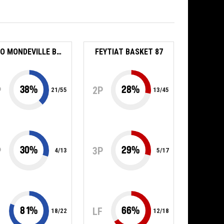
USO MONDEVILLE BASKET
FEYTIAT BASKET 87
38
%
28
%
P
2P
21
/
55
13
/
45
30
%
29
%
P
3P
4
/
13
5
/
17
81
%
66
%
F
LF
18
/
22
12
/
18