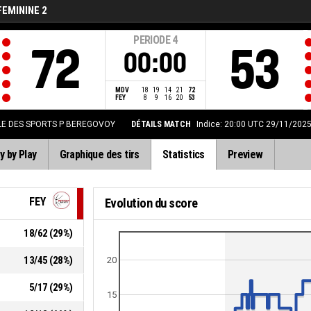
FEMININE 2
PERIODE
4
72
53
00:00
MDV
18
19
14
21
72
FEY
8
9
16
20
53
LE DES SPORTS P BEREGOVOY
DÉTAILS MATCH
Indice: 20:00 UTC 29/11/202
y by Play
Graphique des tirs
Statistics
Preview
FEY
Evolution du score
18
/
62
(
29
%)
13
/
45
(
28
%)
20
5
/
17
(
29
%)
15