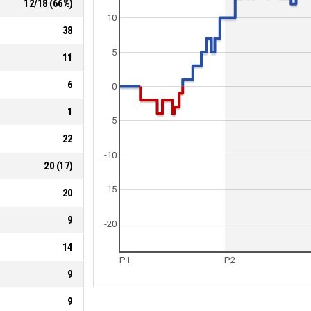
12
/
18
(
66
%)
10
38
5
11
6
0
1
-5
22
-10
20
(
17
)
-15
20
9
-20
14
P1
P2
9
9