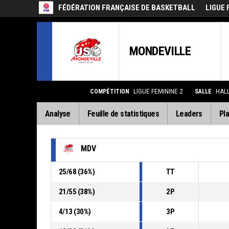
FÉDÉRATION FRANÇAISE DE BASKETBALL
LIGUE 
MONDEVILLE
COMPÉTITION
LIGUE FEMININE 2
SALLE
HAL
Analyse
Feuille de statistiques
Leaders
Pla
MDV
25
/
68
(
36
%)
TT
21
/
55
(
38
%)
2P
4
/
13
(
30
%)
3P