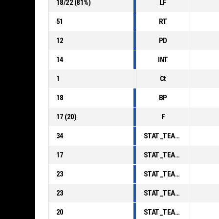
18
/
22
(
81
%)
LF
51
RT
12
PD
14
INT
1
Ct
18
BP
17
(
20
)
F
34
STAT_TEAMMATCH_BASKETBALL_sPointsInThePaint_ABBREV
17
STAT_TEAMMATCH_BASKETBALL_sPointsSecondChance_ABBREV
23
STAT_TEAMMATCH_BASKETBALL_sPointsFromTurnovers_ABBREV
23
STAT_TEAMMATCH_BASKETBALL_sBenchPoints_ABBREV
20
STAT_TEAMMATCH_BASKETBALL_sPointsFastBreak_ABBREV