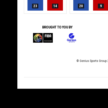
23
14
20
9
BROUGHT TO YOU BY
© Genius Sports Group