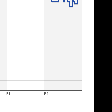
P3
P4