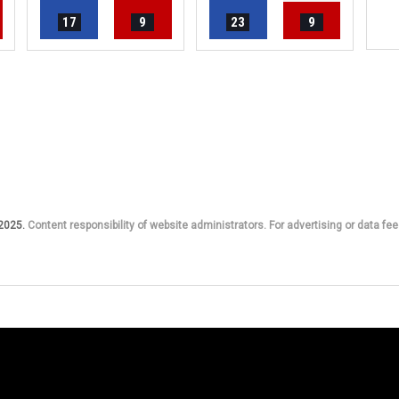
17
9
23
9
 2025.
Content responsibility of website administrators. For advertising or data fee