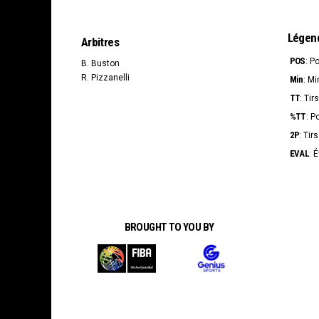
Légen
Arbitres
POS
: P
B. Buston
R. Pizzanelli
Min
: Mi
TT
: Tir
%TT
: P
2P
: Tir
EVAL
: 
BROUGHT TO YOU BY