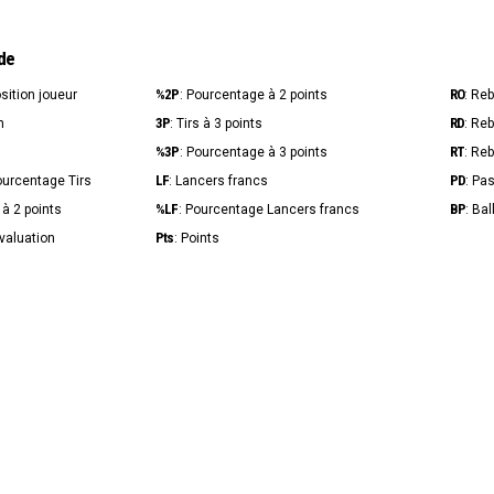
de
%2P
RO
osition joueur
: Pourcentage à 2 points
: Re
3P
RD
n
: Tirs à 3 points
: Re
%3P
RT
s
: Pourcentage à 3 points
: Re
LF
PD
ourcentage Tirs
: Lancers francs
: Pa
%LF
BP
s à 2 points
: Pourcentage Lancers francs
: Ba
Pts
Évaluation
: Points