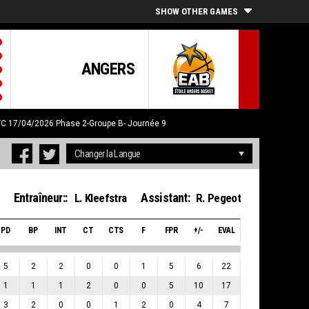
SHOW OTHER GAMES
ANGERS
UTC 17/04/2026
Phase 2-Groupe B- Journée 9
Entraîneur::
Assistant:
L. Kleefstra
R. Pegeot
PD
BP
INT
CT
CTS
F
FPR
+/-
EVAL
5
2
2
0
0
1
5
6
22
1
1
1
2
0
0
5
10
17
3
2
0
0
1
2
0
4
7