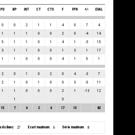
PD
BP
INT
CT
CTS
F
FPR
+/-
EVAL
0
0
2
1
1
4
0
7
4
1
1
1
0
0
2
0
-4
14
5
1
1
0
1
4
1
-3
15
3
1
1
0
0
1
3
1
17
1
1
0
0
0
4
1
5
1
2
0
1
0
2
0
4
-3
7
2
1
0
1
0
0
3
-5
11
1
1
0
0
0
2
1
-13
12
1
0
15
7
6
2
4
17
13
82
s du Banc:
Ecart maximum:
Série maximum:
27
6
8