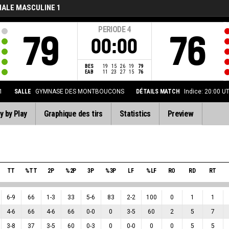
NALE MASCULINE 1
PERIODE
4
79
76
00:00
BES
19
15
26
19
79
EAB
11
23
27
15
76
1
SALLE
GYMNASE DES MONTBOUCONS
DÉTAILS MATCH
Indice: 20:00 
y by Play
Graphique des tirs
Statistics
Preview
TT
%TT
2P
%2P
3P
%3P
LF
%LF
RO
RD
RT
6
-
9
66
1
-
3
33
5
-
6
83
2
-
2
100
0
1
1
4
-
6
66
4
-
6
66
0
-
0
0
3
-
5
60
2
5
7
3
-
8
37
3
-
5
60
0
-
3
0
0
-
0
0
0
5
5