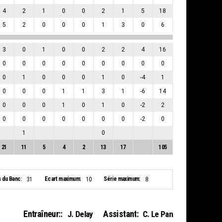
4
2
1
0
0
2
1
5
18
5
2
0
0
0
1
3
0
6
3
0
1
0
0
2
2
4
16
0
0
0
0
0
0
0
0
0
0
1
0
0
0
1
0
-4
1
0
0
0
1
1
3
1
-6
14
0
0
0
1
0
1
0
-2
2
0
0
0
0
0
0
0
-2
0
1
0
21
11
5
4
2
13
17
105
s du Banc:
Ecart maximum:
Série maximum:
31
10
8
Entraîneur::
Assistant:
J. Delay
C. Le Pan