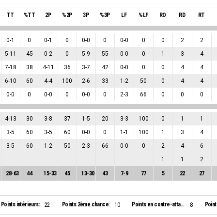
TT
%TT
2P
%2P
3P
%3P
LF
%LF
RO
RD
RT
0
-
1
0
0
-
1
0
0
-
0
0
0
-
0
0
0
2
2
5
-
11
45
0
-
2
0
5
-
9
55
0
-
0
0
1
3
4
7
-
18
38
4
-
11
36
3
-
7
42
0
-
0
0
0
4
4
6
-
10
60
4
-
4
100
2
-
6
33
1
-
2
50
0
4
4
0
-
0
0
0
-
0
0
0
-
0
0
2
-
3
66
0
0
0
4
-
13
30
3
-
8
37
1
-
5
20
3
-
3
100
0
1
1
3
-
5
60
3
-
5
60
0
-
0
0
1
-
1
100
1
3
4
3
-
5
60
1
-
2
50
2
-
3
66
0
-
0
0
2
4
6
1
1
2
28
-
63
44
15
-
33
45
13
-
30
43
7
-
9
77
5
22
27
Points intérieurs:
Points 2ème chance:
Points en contre-attaque:
Point
22
10
8