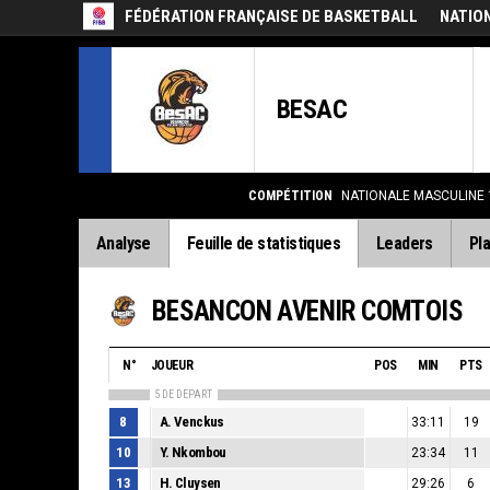
FÉDÉRATION FRANÇAISE DE BASKETBALL
NATIO
BESAC
COMPÉTITION
NATIONALE MASCULINE 
Analyse
Feuille de statistiques
Leaders
Pla
BESANCON AVENIR COMTOIS
N°
JOUEUR
POS
MIN
PTS
5 DE DEPART
8
A. Venckus
33:11
19
10
Y. Nkombou
23:34
11
13
H. Cluysen
29:26
6