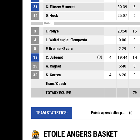
21
C. Eliezer Vanerot
30:39
6
44
D. Hook
25:07
6
BANC
3
I. Pouye
23:50
15
4
L. Waltefaugle--Tempesta
0:00
0
5
P. Bronner-Szulc
2:29
2
12
C. Jubenot
(C)
4
19:44
14
25
A. Cagnet
5:40
0
30
S. Correa
4
6:20
0
Team / Coach
TOTAUX EQUIPE
79
TEAM STATISTICS:
Points après balles perdues:
10
ETOILE ANGERS BASKET