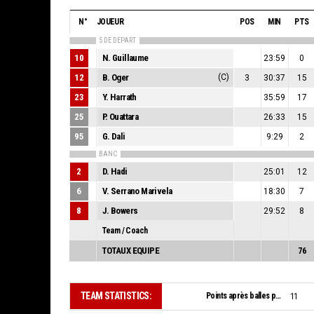
N°
JOUEUR
POS
MIN
PTS
5 DE DEPART
10
N. Guillaume
23:59
0
12
B. Oger
(C)
3
30:37
15
23
Y. Harrath
35:59
17
25
P. Ouattara
26:33
15
95
G. Dali
9:29
2
BANC
2
D. Hadi
25:01
12
6
V. Serrano Marivela
18:30
7
8
J. Bowers
29:52
8
Team / Coach
TOTAUX EQUIPE
76
TEAM STATISTICS:
Points après balles perdues:
11