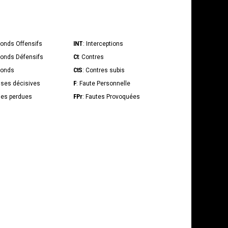
INT
bonds Offensifs
: Interceptions
Ct
bonds Défensifs
: Contres
CtS
bonds
: Contres subis
F
sses décisives
: Faute Personnelle
FPr
lles perdues
: Fautes Provoquées