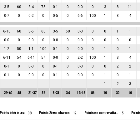
3
-
5
60
3
-
4
75
0
-
1
0
0
-
0
0
3
8
11
0
-
7
0
0
-
2
0
0
-
5
0
6
-
6
100
1
3
4
6
-
10
60
3
-
5
60
3
-
5
60
0
-
0
0
0
1
1
0
-
0
0
0
-
0
0
0
-
0
0
0
-
0
0
0
0
0
1
-
2
50
1
-
1
100
0
-
1
0
0
-
0
0
1
0
1
6
-
11
54
6
-
11
54
0
-
0
0
2
-
2
100
1
3
4
0
-
1
0
0
-
0
0
0
-
1
0
0
-
0
0
0
2
2
0
-
1
0
0
-
0
0
0
-
1
0
0
-
0
0
1
0
1
1
2
3
29
-
60
48
21
-
37
56
8
-
23
34
13
-
15
86
10
30
40
Points intérieurs:
Points 2ème chance:
Points en contre-attaque:
Point
38
12
5