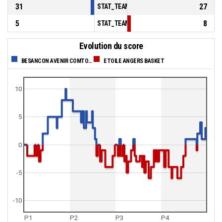
31
27
STAT_TEAMMATCH_BASKETBALL_sBenchPoi
5
8
STAT_TEAMMATCH_BASKETBALL_sPointsFas
Evolution du score
BESANCON AVENIR COMTOIS
ETOILE ANGERS BASKET
10
5
0
-5
-10
P1
P2
P3
P4