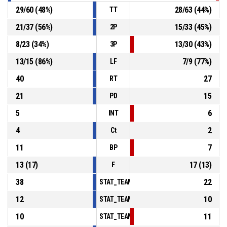
29
/
60
(
48
%)
28
/
63
(
44
%)
TT
21
/
37
(
56
%)
15
/
33
(
45
%)
2P
8
/
23
(
34
%)
13
/
30
(
43
%)
3P
13
/
15
(
86
%)
7
/
9
(
77
%)
LF
40
27
RT
21
15
PD
5
6
INT
4
2
Ct
11
7
BP
13
(
17
)
17
(
13
)
F
38
22
STAT_TEAMMATCH_BASKETBALL_sPointsInT
12
10
STAT_TEAMMATCH_BASKETBALL_sPointsSe
10
11
STAT_TEAMMATCH_BASKETBALL_sPointsFr