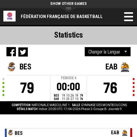
SHOW OTHER GAMES
FÉDÉRATION FRANÇAISE DE BASKETBALL
Statistics
BES
EAB
PERIODE
4
79
76
00:00
BES
19
15
26
19
79
EAB
11
23
27
15
76
COMPÉTITION
NATIONALE MASCULINE 1
SALLE
GYMNASE DES MONTBOUCONS
DÉTAILS MATCH
Indice: 20:00 UTC 17/04/2026
Phase 2-Groupe B- Journée 9
EAB
BES