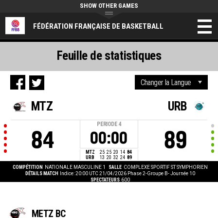
SHOW OTHER GAMES
FÉDÉRATION FRANÇAISE DE BASKETBALL
Feuille de statistiques
MTZ
URB
PERIODE
4
84
89
00:00
MTZ
25
25
20
14
84
URB
13
20
32
24
89
COMPÉTITION
NATIONALE MASCULINE 1
SALLE
COMPLEXE SPORTIF ST SYMPHORIEN
DÉTAILS MATCH
Indice: 20:00 UTC 21/04/2026
Phase 2-Groupe B- Journée 10
SPECTATEURS
600
METZ BC