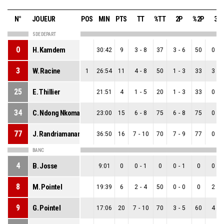
N°
JOUEUR
POS
MIN
PTS
TT
%TT
2P
%2P
3P
5 DE DEPART
0
H. Kamdem
30:42
9
3
-
8
37
3
-
6
50
0
-
2
3
W. Racine
1
26:54
11
4
-
8
50
1
-
3
33
3
-
5
25
E. Thillier
21:51
4
1
-
5
20
1
-
3
33
0
-
2
34
C. Ndong Nkoma
23:00
15
6
-
8
75
6
-
8
75
0
-
0
77
J. Randriamananjara
36:50
16
7
-
10
70
7
-
9
77
0
-
1
BANC
4
B. Josse
9:01
0
0
-
1
0
0
-
1
0
0
-
0
8
M. Pointel
19:39
6
2
-
4
50
0
-
0
0
2
-
4
9
G. Pointel
17:06
20
7
-
10
70
3
-
5
60
4
-
5