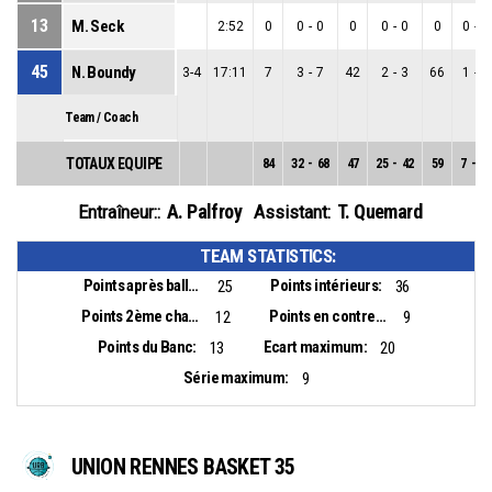
13
M. Seck
2:52
0
0
-
0
0
0
-
0
0
0
-
0
45
N. Boundy
3-4
17:11
7
3
-
7
42
2
-
3
66
1
-
4
Team / Coach
TOTAUX EQUIPE
84
32
-
68
47
25
-
42
59
7
-
26
A. Palfroy
T. Quemard
Entraîneur::
Assistant:
TEAM STATISTICS:
Points après balles perdues:
Points intérieurs:
25
36
Points 2ème chance:
Points en contre-attaque:
12
9
Points du Banc:
Ecart maximum:
13
20
Série maximum:
9
UNION RENNES BASKET 35