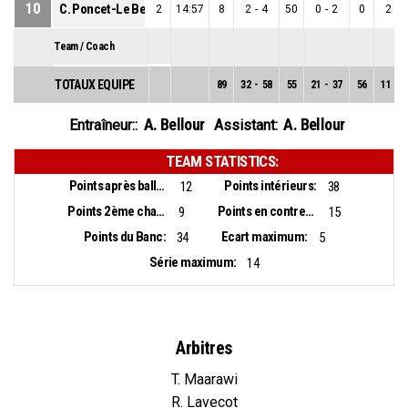
10
C. Poncet-Le Berre
2
14:57
8
2
-
4
50
0
-
2
0
2
-
2
Team / Coach
TOTAUX EQUIPE
89
32
-
58
55
21
-
37
56
11
-
2
A. Bellour
A. Bellour
Entraîneur::
Assistant:
TEAM STATISTICS:
Points après balles perdues:
Points intérieurs:
12
38
Points 2ème chance:
Points en contre-attaque:
9
15
Points du Banc:
Ecart maximum:
34
5
Série maximum:
14
Arbitres
T. Maarawi
R. Lavecot