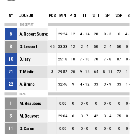
N°
JOUEUR
POS
MIN
PTS
TT
%TT
2P
%2P
3P
5 DE DEPART
6
A. Robert Suarez
29:24
12
4
-
14
28
0
-
3
0
4
-
1
8
G. Lessort
4-5
33:33
12
2
-
4
50
2
-
4
50
0
-
0
10
D. Isay
25:18
18
7
-
10
70
7
-
8
87
0
-
2
21
T. Minfir
3
29:52
20
9
-
14
64
8
-
11
72
1
-
3
22
A. Bruno
32:46
9
4
-
12
33
3
-
9
33
1
-
3
BANC
1
M. Beaubois
0:00
0
0
-
0
0
0
-
0
0
0
-
0
3
M. Bouvret
29:04
6
3
-
7
42
3
-
4
75
0
-
3
11
G. Caron
0:00
0
0
-
0
0
0
-
0
0
0
-
0