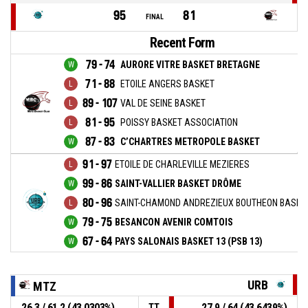
95
81
FINAL
Recent Form
79 - 74
AURORE VITRE BASKET BRETAGNE
71 - 88
ETOILE ANGERS BASKET
89 - 107
VAL DE SEINE BASKET
81 - 95
POISSY BASKET ASSOCIATION
87 - 83
C’CHARTRES METROPOLE BASKET
91 - 97
ETOILE DE CHARLEVILLE MEZIERES
99 - 86
SAINT-VALLIER BASKET DRÔME
80 - 96
SAINT-CHAMOND ANDREZIEUX BOUTHEON BASKET
79 - 75
BESANCON AVENIR COMTOIS
67 - 64
PAYS SALONAIS BASKET 13 (PSB 13)
URB
MTZ
26,3 / 61,2 (43,0303%)
27,9 / 64 (43,6439%)
TT