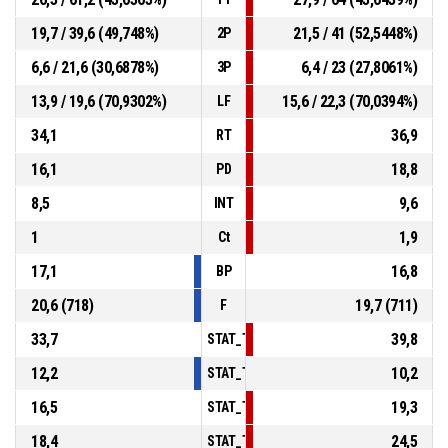
19,7 / 39,6 (49,748%)
21,5 / 41 (52,5448%)
2P
6,6 / 21,6 (30,6878%)
6,4 / 23 (27,8061%)
3P
13,9 / 19,6 (70,9302%)
15,6 / 22,3 (70,0394%)
LF
34,1
36,9
RT
16,1
18,8
PD
8,5
9,6
INT
1
1,9
Ct
17,1
16,8
BP
20,6 (718)
19,7 (711)
F
33,7
39,8
STAT_TEAMMATCH_BASKETBALL_sPointsI
12,2
10,2
STAT_TEAMMATCH_BASKETBALL_sPoints
16,5
19,3
STAT_TEAMMATCH_BASKETBALL_sPointsF
18,4
24,5
STAT_TEAMMATCH_BASKETBALL_sBenchP