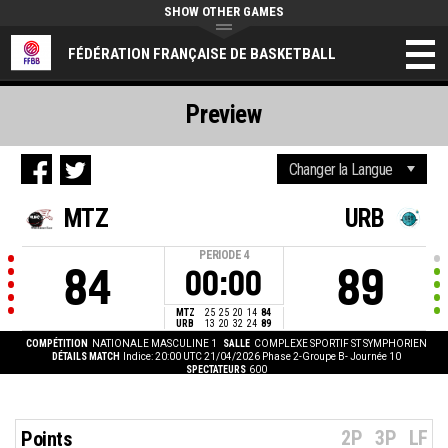
SHOW OTHER GAMES
FÉDÉRATION FRANÇAISE DE BASKETBALL
Preview
MTZ
URB
PERIODE
4
84
89
00:00
MTZ
25
25
20
14
84
URB
13
20
32
24
89
COMPÉTITION
NATIONALE MASCULINE 1
SALLE
COMPLEXE SPORTIF ST SYMPHORIEN
DÉTAILS MATCH
Indice: 20:00 UTC 21/04/2026
Phase 2-Groupe B- Journée 10
SPECTATEURS
600
2P
3P
LF
Points