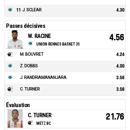
11
J. SCLEAR
4.30
Passes décisives
W. RACINE
4.56
UNION RENNES BASKET 35
M. BOUVRET
4.24
Z. DOBBS
4.00
J. RANDRIAMANANJARA
3.56
C. TURNER
3.56
Évaluation
C. TURNER
21.76
METZ BC