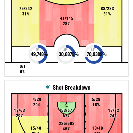
75/242
88/283
31%
31%
41/145
28%
2P
3P
LF
49,748
%
30,6878
%
70,9302
%
0/1
0%
Shot Breakdown
4/20
5/28
20%
18%
18/63
453/677
17/72
29%
67%
24%
225/502
15/40
13/48
45%