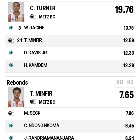
C. TURNER
19.76
METZ BC
3
W. RACINE
13.78
21
T. MINFIR
12.59
D. DAVIS JR
12.33
H. KAMDEM
12.28
RO
RD
Rebonds
T. MINFIR
7.65
METZ BC
M. SECK
7.06
C. NDONG NKOMA
6.45
J. RANDRIAMANANJARA
6.24