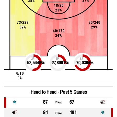
38%
27%
18/80
23%
73/229
70/240
32%
29%
40/170
24%
2P
3P
LF
52,5448
%
27,8061
%
70,0394
%
0/10
0%
Head to Head - Past 5 Games
87
67
FINAL
91
101
FINAL