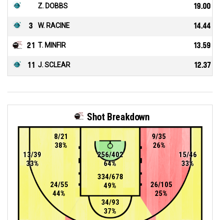
Z. DOBBS
19.00
3
W. RACINE
14.44
21
T. MINFIR
13.59
11
J. SCLEAR
12.37
Shot Breakdown
8/21
9/35
38%
26%
13/39
256/402
15/46
33%
64%
33%
334/678
24/55
26/105
49%
44%
25%
34/93
37%