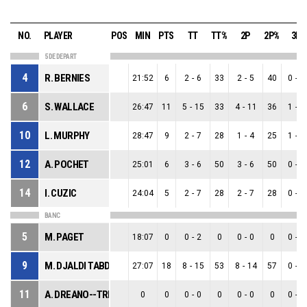
NO.
PLAYER
POS
MIN
PTS
TT
TT%
2P
2P%
3P
5 DE DEPART
4
R. BERNIES
21:52
6
2
-
6
33
2
-
5
40
0
-
1
6
S. WALLACE
26:47
11
5
-
15
33
4
-
11
36
1
-
4
10
L. MURPHY
28:47
9
2
-
7
28
1
-
4
25
1
-
3
12
A. POCHET
25:01
6
3
-
6
50
3
-
6
50
0
-
0
14
I. CUZIC
24:04
5
2
-
7
28
2
-
7
28
0
-
0
BANC
5
M. PAGET
18:07
0
0
-
2
0
0
-
0
0
0
-
2
9
M. DJALDI TABDI
27:07
18
8
-
15
53
8
-
14
57
0
-
1
11
A. DREANO--TRECANT
0
0
0
-
0
0
0
-
0
0
0
-
0