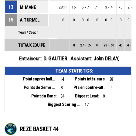
13
M. MANE
28:11
16
5
-
7
71
3
-
4
75
2
-
3
15
A. TURMEL
0
0
0
-
0
0
0
-
0
0
0
-
0
Team / Coach
TOTAUX EQUIPE
71
27
-
65
41
23
-
51
45
4
-
14
D. GAUTIER
John DELAY
,
Entraîneur::
Assistant:
TEAM STATISTICS:
Points après balles perdues:
Points intérieurs:
14
38
Points de 2ème chance:
Pts en contre-attaque:
8
9
Point du Banc:
Biggest Lead:
34
9
Biggest Scoring Run:
17
REZE BASKET 44