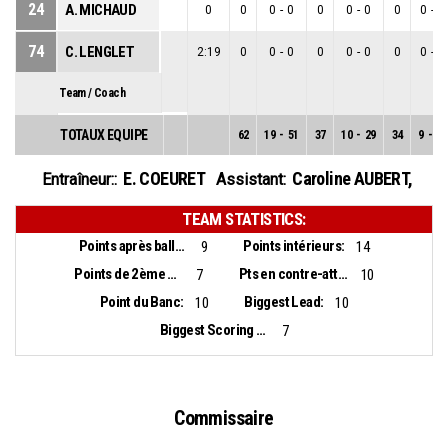
24
A. MICHAUD
0
0
0
-
0
0
0
-
0
0
0
-
0
74
C. LENGLET
2:19
0
0
-
0
0
0
-
0
0
0
-
0
Team / Coach
TOTAUX EQUIPE
62
19
-
51
37
10
-
29
34
9
-
22
E. COEURET
Caroline AUBERT
,
Entraîneur::
Assistant:
TEAM STATISTICS:
Points après balles perdues:
Points intérieurs:
9
14
Points de 2ème chance:
Pts en contre-attaque:
7
10
Point du Banc:
Biggest Lead:
10
10
Biggest Scoring Run:
7
Commissaire