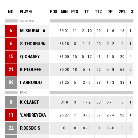
NO.
PLAYER
POS
MIN
PTS
TT
TT%
2P
2P%
3P
5 DE DEPART
5
M. SKUBALLA
39:01
11
2
-
10
20
1
-
6
16
1
-
4
6
S. THORBURN
36:18
3
1
-
5
20
0
-
2
0
1
-
3
15
Q. CHANEY
31:00
15
5
-
12
41
1
-
5
20
4
-
7
21
K. PLOUFFE
30:08
18
5
-
8
62
5
-
8
62
0
-
0
89
I. ARRONDO
31:25
5
2
-
6
33
1
-
3
33
1
-
3
BANC
8
K. CLANET
3:18
3
1
-
2
50
0
-
1
0
1
-
1
11
Y. ANDREYEVA
26:27
7
3
-
8
37
2
-
4
50
1
-
4
22
P. DESBOIS
0
0
0
-
0
0
0
-
0
0
0
-
0