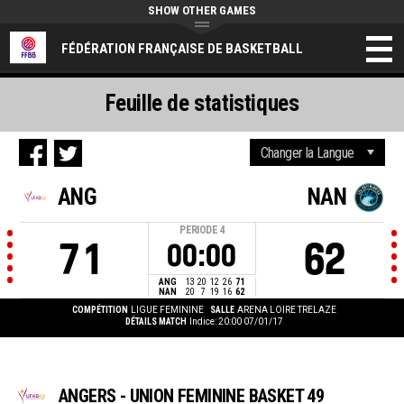
SHOW OTHER GAMES
FÉDÉRATION FRANÇAISE DE BASKETBALL
Feuille de statistiques
ANG
NAN
PERIODE
4
71
62
00:00
ANG
13
20
12
26
71
NAN
20
7
19
16
62
COMPÉTITION
LIGUE FEMININE
SALLE
ARENA LOIRE TRELAZE
DÉTAILS MATCH
Indice: 20:00 07/01/17
ANGERS - UNION FEMININE BASKET 49