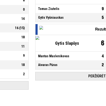
6
9
Tomas Ziutelis
0
5
Gytis Vyšniauskas
14
16
(
15
)
18
6
Gytis Slapšys
11
9
4
Mantas Maslenikovas
2
18
Aivaras Pūras
2
PERŽIŪRĖT