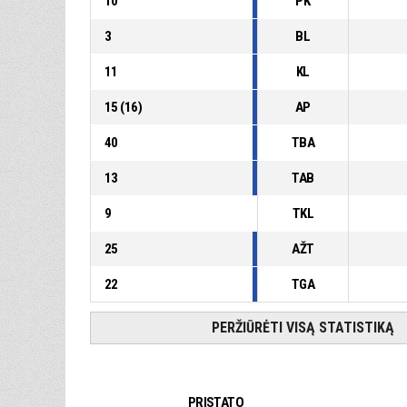
10
PK
3
BL
11
KL
15
(
16
)
AP
40
TBA
13
TAB
9
TKL
25
AŽT
22
TGA
PERŽIŪRĖTI VISĄ STATISTIKĄ
PRISTATO