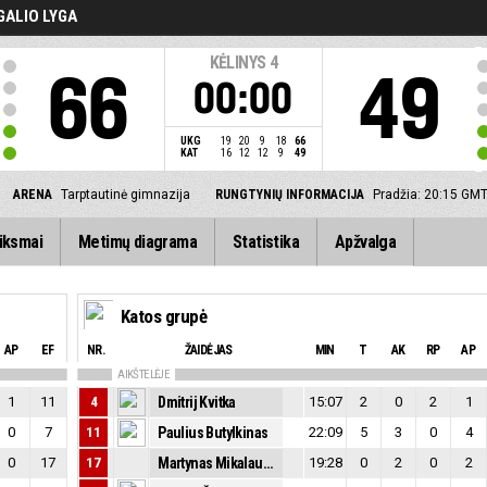
GALIO LYGA
KĖLINYS
4
66
49
00:00
UKG
19
20
9
18
66
KAT
16
12
12
9
49
ARENA
Tarptautinė gimnazija
RUNGTYNIŲ INFORMACIJA
Pradžia: 20:15 GM
iksmai
Metimų diagrama
Statistika
Apžvalga
Katos grupė
AP
EF
NR.
ŽAIDĖJAS
MIN
T
AK
RP
AP
AIKŠTELĖJE
1
11
4
Dmitrij Kvitka
15:07
2
0
2
1
0
7
11
Paulius Butylkinas
22:09
5
3
0
4
0
17
17
Martynas Mikalauskas
19:28
0
2
0
2