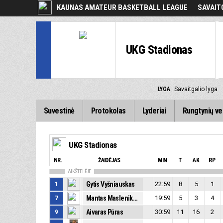
KAUNAS AMATEUR BASKETBALL LEAGUE
SAVAIT
UKG Stadionas
LYGA
Savaitgalio lyga
Suvestinė
Protokolas
Lyderiai
Rungtynių ve
UKG Stadionas
NR.
ŽAIDĖJAS
MIN
T
AK
RP
AIKŠTELĖJE
1
Gytis Vyšniauskas
22:59
8
5
1
7
Mantas Maslenikovas
19:59
5
3
4
9
Aivaras Pūras
30:59
11
16
2