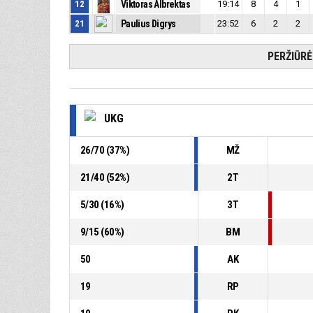
12
Viktoras Albrektas
19:14
8
4
1
21
Paulius Digrys
23:52
6
2
2
PERŽIŪR
UKG
26
/
70
(
37
%)
MŽ
21
/
40
(
52
%)
2T
5
/
30
(
16
%)
3T
9
/
15
(
60
%)
BM
50
AK
19
RP