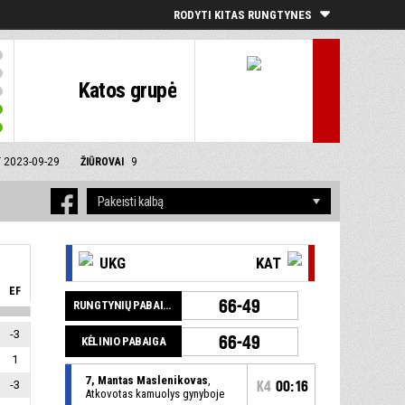
RODYTI KITAS RUNGTYNES
Katos grupė
T 2023-09-29
ŽIŪROVAI
9
UKG
KAT
EF
66-49
RUNGTYNIŲ PABAIGA
-3
66-49
KĖLINIO PABAIGA
1
7, Mantas Maslenikovas
,
-3
K4
00:16
Atkovotas kamuolys gynyboje