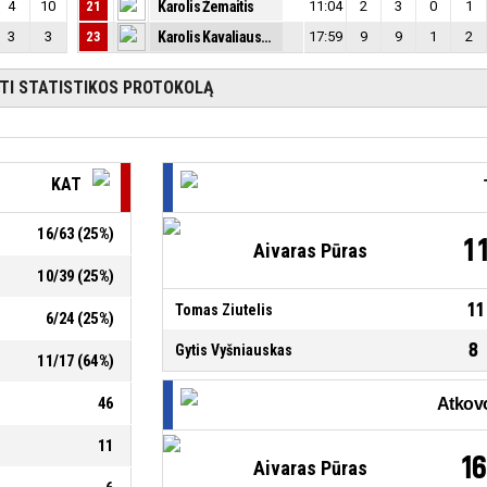
4
10
21
Karolis Žemaitis
11:04
2
3
0
1
3
3
23
Karolis Kavaliauskas
17:59
9
9
1
2
ĖTI STATISTIKOS PROTOKOLĄ
KAT
16
/
63
(
25
%)
1
Aivaras Pūras
10
/
39
(
25
%)
11
Tomas Ziutelis
6
/
24
(
25
%)
8
Gytis Vyšniauskas
11
/
17
(
64
%)
46
11
16
Aivaras Pūras