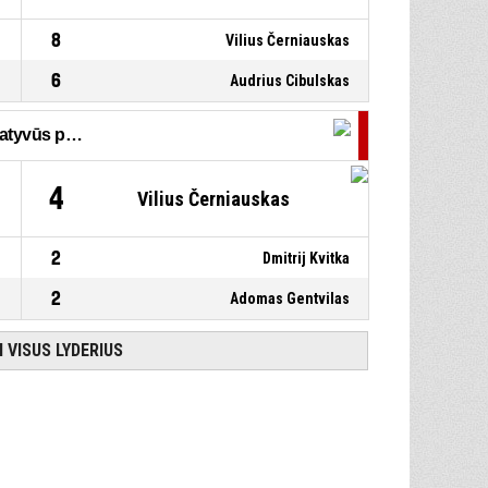
8
Vilius Černiauskas
6
Audrius Cibulskas
Rezultatyvūs perdavimai
4
Vilius Černiauskas
2
Dmitrij Kvitka
2
Adomas Gentvilas
I VISUS LYDERIUS