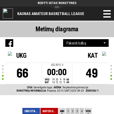
RODYTI KITAS RUNGTYNES
KAUNAS AMATEUR BASKETBALL LEAGUE
Metimų diagrama
UKG
KAT
KĖLINYS
4
66
49
00:00
UKG
19
20
9
18
66
KAT
16
12
12
9
49
LYGA
Savaitgalio lyga
ARENA
Tarptautinė gimnazija
RUNGTYNIŲ INFORMACIJA
Pradžia: 20:15 GMT 2023-09-29
ŽIŪROVAI
9
UKG STADIONAS
KATOS GRUPĖ
ABI
1
2
3
4
VISI