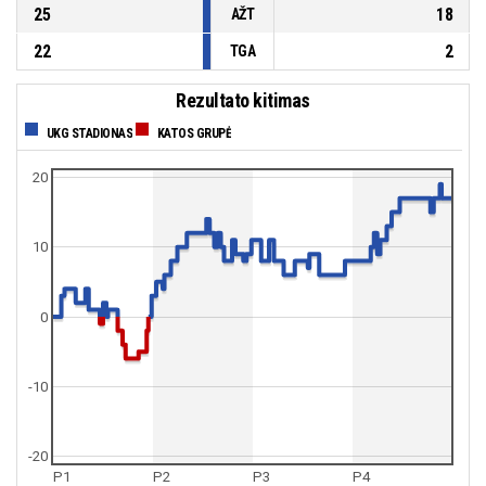
25
18
AŽT
22
2
TGA
Rezultato kitimas
UKG STADIONAS
KATOS GRUPĖ
20
10
0
-10
-20
P1
P2
P3
P4