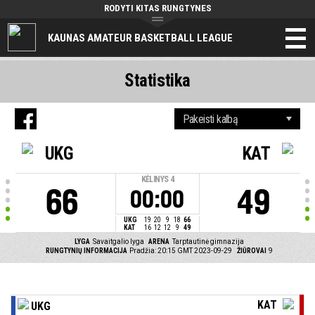
RODYTI KITAS RUNGTYNES
KAUNAS AMATEUR BASKETBALL LEAGUE
Statistika
UKG
KAT
KĖLINYS
4
66
49
00:00
UKG
19
20
9
18
66
KAT
16
12
12
9
49
LYGA
Savaitgalio lyga
ARENA
Tarptautinė gimnazija
RUNGTYNIŲ INFORMACIJA
Pradžia: 20:15 GMT 2023-09-29
ŽIŪROVAI
9
KAT
UKG