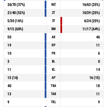
26
/
70
(
37
%)
16
/
63
(
25
%)
MŽ
21
/
40
(
52
%)
10
/
39
(
25
%)
2T
5
/
30
(
16
%)
6
/
24
(
25
%)
3T
9
/
15
(
60
%)
11
/
17
(
64
%)
BM
50
46
AK
19
11
RP
10
6
PK
3
0
BL
11
14
KL
15
(
16
)
16
(
15
)
AP
40
18
TBA
13
11
TAB
9
9
TKL