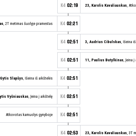
K4
02:19
23, Karolis Kavaliauskas
, Atk
K4
02:21
as
, 2T metimas šuolyje pramestas
K4
02:51
3, Audrius Cibulskas
, Išeina i
K4
02:51
11, Paulius Butylkinas
, Įeina į
K4
02:51
 Gytis Slapšys
, Išeina iš aikštelės
K4
02:51
Gytis Vyšniauskas
, Įeina į aikštelę
K4
02:51
Atkovotas kamuolys gynyboje
K4
02:53
23, Karolis Kavaliauskas
, 3T 