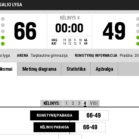
GALIO LYGA
KĖLINYS
4
66
49
00:00
UKG
19
20
9
18
66
KAT
16
12
12
9
49
o lyga
ARENA
Tarptautinė gimnazija
RUNGTYNIŲ INFORMACIJA
Pradžia: 2
iksmai
Metimų diagrama
Statistika
Apžvalga
KĖLINYS:
1
2
3
4
VISI
66-49
RUNGTYNIŲ PABAIGA
66-49
KĖLINIO PABAIGA