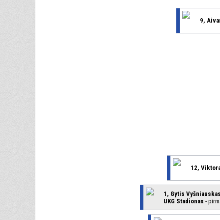
9, Aiva
12, Viktor
1, Gytis Vyšniauska
UKG Stadionas
- pirm