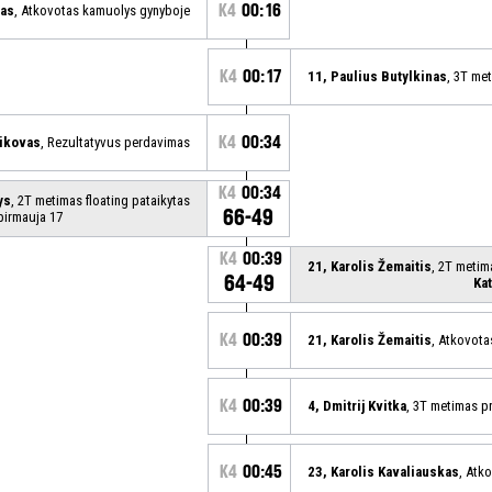
K4
00:16
vas
, Atkovotas kamuolys gynyboje
K4
00:17
11, Paulius Butylkinas
, 3T me
K4
00:34
ikovas
, Rezultatyvus perdavimas
K4
00:34
ys
, 2T metimas floating pataikytas
66-49
pirmauja 17
K4
00:39
21, Karolis Žemaitis
, 2T metim
64-49
Ka
K4
00:39
21, Karolis Žemaitis
, Atkovot
K4
00:39
4, Dmitrij Kvitka
, 3T metimas p
K4
00:45
23, Karolis Kavaliauskas
, Atk