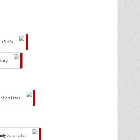
 aikštelės
kštelę
inė pražanga
uolyje pramestas