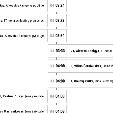
K4
03:21
tas
, Atkovotas kamuolys puolime
K4
03:23
ys
, 3T metimas floating pramestas
K4
03:31
ras
, Atkovotas kamuolys gynyboje
K4
03:33
24, Aivaras Sneigys
, 3T metim
K4
04:08
5, Vilius Černiauskas
, Išeina i
K4
04:08
4, Dmitrij Kvitka
, Įeina į aikštel
K4
04:08
1, Paulius Digrys
, Įeina į aikštelę
K4
04:08
tas Maslenikovas
, Įeina į aikštelę