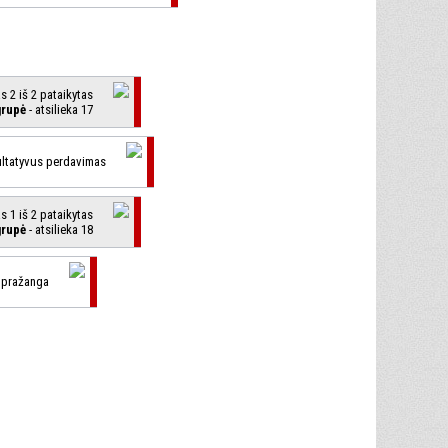
 2 iš 2 pataikytas
grupė
- atsilieka 17
ultatyvus perdavimas
 1 iš 2 pataikytas
grupė
- atsilieka 18
 pražanga