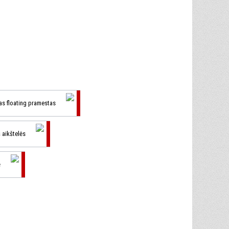
as floating pramestas
š aikštelės
ę