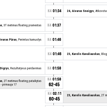
K4
01:34
24, Aivaras Sneigys
, Atkovot
K4
01:37
as
, 3T metimas floating pramestas
K4
01:46
Aivaras Pūras
, Perimtas kamuolys
K4
01:46
23, Karolis Kavaliauskas
, Blo
K4
01:58
 Digrys
, Rezultatyvus perdavimas
K4
01:58
as
, 2T metimas floating pataikytas
62-45
- pirmauja 17
K4
02:11
23, Karolis Kavaliauskas
, 2T 
60-45