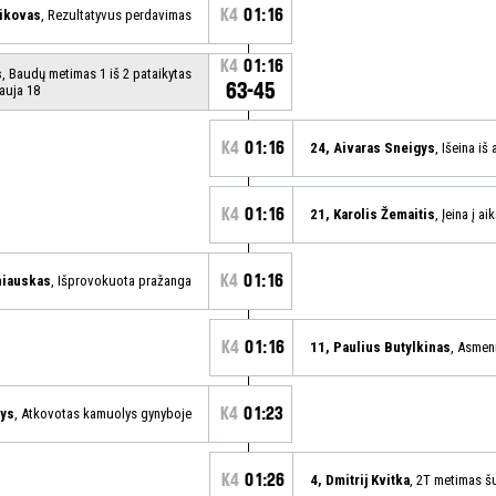
K4
01:16
ikovas
, Rezultatyvus perdavimas
K4
01:16
s
, Baudų metimas 1 iš 2 pataikytas
63-45
auja 18
K4
01:16
24, Aivaras Sneigys
, Išeina iš
K4
01:16
21, Karolis Žemaitis
, Įeina į ai
K4
01:16
niauskas
, Išprovokuota pražanga
K4
01:16
11, Paulius Butylkinas
, Asmen
K4
01:23
rys
, Atkovotas kamuolys gynyboje
K4
01:26
4, Dmitrij Kvitka
, 2T metimas š