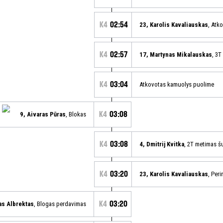
K4
02:54
23, Karolis Kavaliauskas
, Atk
K4
02:57
17, Martynas Mikalauskas
, 3
K4
03:04
Atkovotas kamuolys puolime
K4
03:08
9, Aivaras Pūras
, Blokas
K4
03:08
4, Dmitrij Kvitka
, 2T metimas š
K4
03:20
23, Karolis Kavaliauskas
, Per
K4
03:20
as Albrektas
, Blogas perdavimas