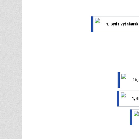
1, Gytis Vyšniausk
00,
1, 