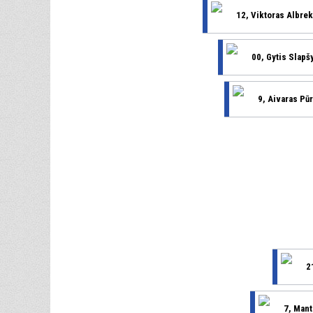
12, Viktoras Albrek
00, Gytis Slapš
9, Aivaras Pū
2
7, Man