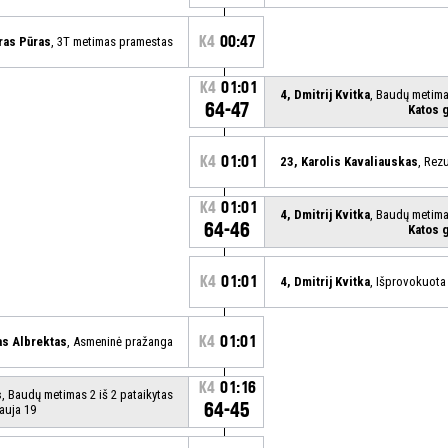
K4
00:47
ras Pūras
, 3T metimas pramestas
K4
01:01
4, Dmitrij Kvitka
, Baudų metimas
64-47
Katos 
K4
01:01
23, Karolis Kavaliauskas
, Rez
K4
01:01
4, Dmitrij Kvitka
, Baudų metimas
64-46
Katos 
K4
01:01
4, Dmitrij Kvitka
, Išprovokuota
K4
01:01
as Albrektas
, Asmeninė pražanga
K4
01:16
s
, Baudų metimas 2 iš 2 pataikytas
64-45
auja 19