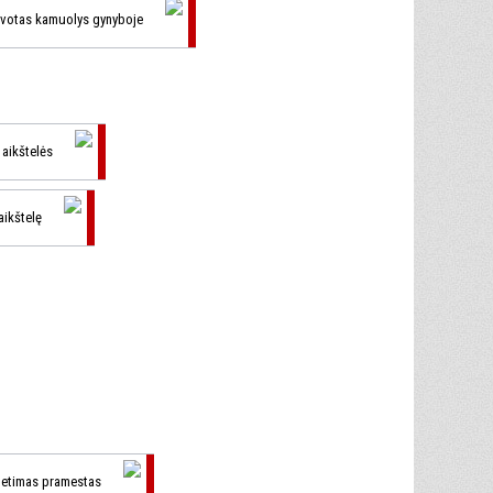
ovotas kamuolys gynyboje
š aikštelės
 aikštelę
metimas pramestas