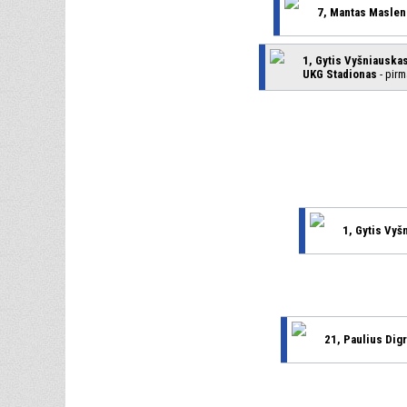
7, Mantas Maslen
1, Gytis Vyšniauska
UKG Stadionas
- pirm
1, Gytis Vyš
21, Paulius Dig