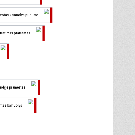
ovotas kamuolys puolime
T metimas pramestas
uolyje pramestas
imtas kamuolys