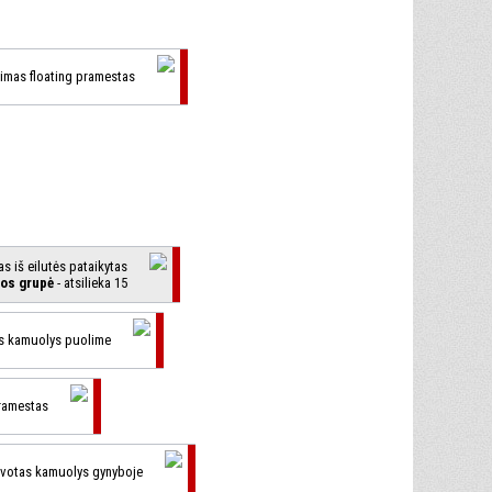
timas floating pramestas
as iš eilutės pataikytas
tos grupė
- atsilieka 15
as kamuolys puolime
ramestas
ovotas kamuolys gynyboje