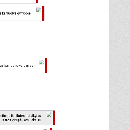
as kamuolys gynyboje
gas kamuolio valdymas
metimas iš eilutės pataikytas
Katos grupė
- atsilieka 15