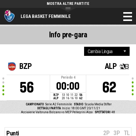
MOSTRA ALTRE PARTITE
LEGA BASKET FEMMINILE
Info pre-gara
BZP
ALP
Periodo
4
56
62
00:00
BZP
13
10
11
22
56
ALP
20
16
16
10
62
CAMPIONATO
Serie A2 Femminile
STADIO
Scuola Media Stifter
DETTAGLI PARTITA
Inizio: 18:00 GMT 20/11/21
Acciaierie Valbruna Bolzano vs MEP Pellegrini Alpo
SPETTATORI
48
2P
3P
TL
Punti