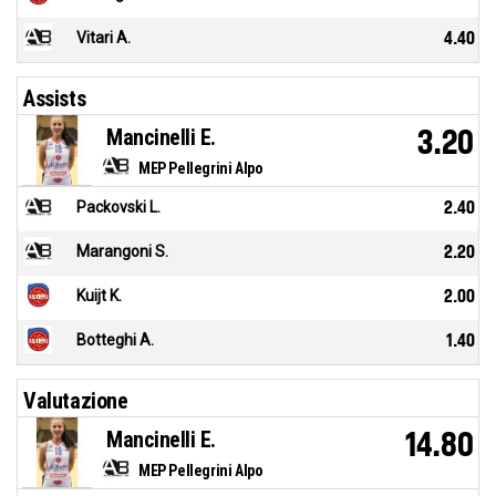
Vitari A.
4.40
Assists
Mancinelli E.
3.20
MEP Pellegrini Alpo
Packovski L.
2.40
Marangoni S.
2.20
Kuijt K.
2.00
Botteghi A.
1.40
Valutazione
Mancinelli E.
14.80
MEP Pellegrini Alpo