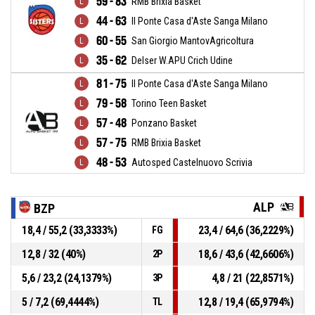
59 - 83
RMB Brixia Basket
44 - 63
Il Ponte Casa d'Aste Sanga Milano
60 - 55
San Giorgio MantovAgricoltura
35 - 62
Delser W.APU Crich Udine
81 - 75
Il Ponte Casa d'Aste Sanga Milano
79 - 58
Torino Teen Basket
57 - 48
Ponzano Basket
57 - 75
RMB Brixia Basket
48 - 53
Autosped Castelnuovo Scrivia
ALP
BZP
18,4 / 55,2 (33,3333%)
23,4 / 64,6 (36,2229%)
FG
12,8 / 32 (40%)
18,6 / 43,6 (42,6606%)
2P
5,6 / 23,2 (24,1379%)
4,8 / 21 (22,8571%)
3P
5 / 7,2 (69,4444%)
12,8 / 19,4 (65,9794%)
TL