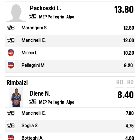
Packovski L.
13.80
MEP Pellegrini Alpo
Marangoni S.
12.80
Mancinelli E.
12.00
Miccio L.
10.20
Pellegrini M.
9.20
RO
RD
Rimbalzi
Diene N.
8.40
MEP Pellegrini Alpo
Mancinelli E.
7.80
Soglia S.
4.75
Botteghi A.
4.60