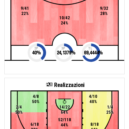
9/41
9/32
22%
28%
10/42
24%
2P
3P
TL
40
%
24,1379
%
69,4444
%
Realizzazioni
4/8
4/10
50%
40%
2/4
14/22
1/4
50%
64%
25%
52/118
6/18
8/18
44%