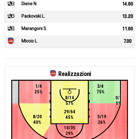
Diene N.
14.80
Packovski L.
13.20
Marangoni S.
11.60
Miccio L.
7.00
Realizzazioni
1/4
3/4
25%
75%
8/14
0/1
57%
0%
29/64
8/20
5/19
45%
40%
26%
10/35
29%