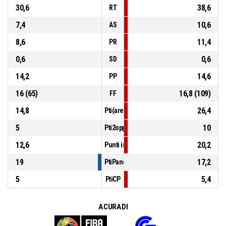
30,6
38,6
RT
7,4
10,6
AS
8,6
11,4
PR
0,6
0,6
SD
14,2
14,6
PP
16 (65)
16,8 (109)
FF
14,8
26,4
Pti(area)
5
10
Pti2opp
12,6
20,2
Punti in contropiede
19
17,2
PtiPanch
5
5,4
PtiCP
A CURA DI