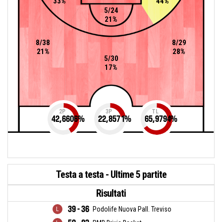
33%
44%
5/24
21%
8/38
8/29
21%
28%
5/30
17%
2P
3P
TL
42,6606
%
22,8571
%
65,9794
%
Testa a testa - Ultime 5 partite
Risultati
39 - 36
Podolife Nuova Pall. Treviso