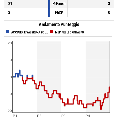
21
3
PtiPanch
3
0
PtiCP
Andamento Punteggio
ACCIAIERIE VALBRUNA BOLZANO
MEP PELLEGRINI ALPO
20
10
0
-10
-20
P1
P2
P3
P4