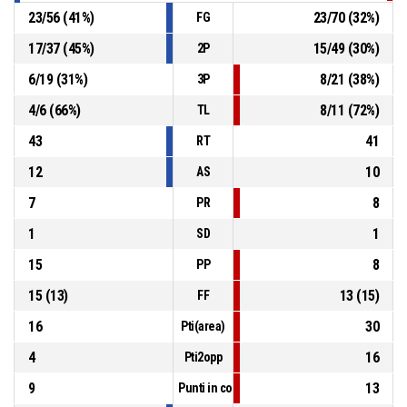
23
/
56
(
41
%)
23
/
70
(
32
%)
FG
17
/
37
(
45
%)
15
/
49
(
30
%)
2P
6
/
19
(
31
%)
8
/
21
(
38
%)
3P
4
/
6
(
66
%)
8
/
11
(
72
%)
TL
43
41
RT
12
10
AS
7
8
PR
1
1
SD
15
8
PP
15
(
13
)
13
(
15
)
FF
16
30
Pti(area)
4
16
Pti2opp
9
13
Punti in contropiede