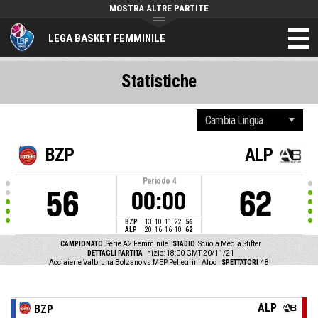
MOSTRA ALTRE PARTITE
LEGA BASKET FEMMINILE
Statistiche
BZP
ALP
Periodo
4
56
62
00:00
BZP
13
10
11
22
56
ALP
20
16
16
10
62
CAMPIONATO
Serie A2 Femminile
STADIO
Scuola Media Stifter
DETTAGLI PARTITA
Inizio: 18:00 GMT 20/11/21
Acciaierie Valbruna Bolzano vs MEP Pellegrini Alpo
SPETTATORI
48
ALP
BZP