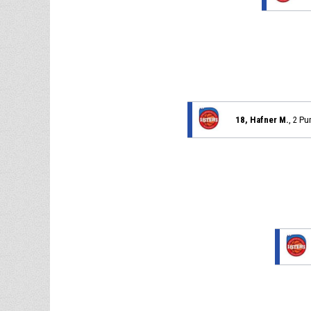
18, Hafner M.
, 2 Pu