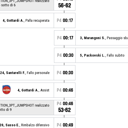
CTION_3PT_JUMPSHOT realizzato
56-62
 sotto di 6
P4
00:17
4, Gottardi A.
, Palla recuperata
P4
00:17
3, Marangoni S.
, Passaggio sb
P4
00:30
5, Packovski L.
, Fallo subito
P4
00:30
24, Santarelli F.
, Fallo personale
P4
00:46
4, Gottardi A.
, Assist
P4
00:46
CTION_3PT_JUMPSHOT realizzato
53-62
otto di 9
P4
00:49
20, Sasso E.
, Rimbalzo difensivo