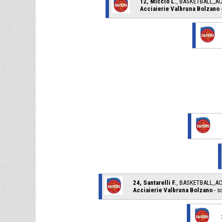
12, Miccio L.
, BASKETBALL_A
Acciaierie Valbruna Bolzano
-
24, Santarelli F.
, BASKETBALL_A
Acciaierie Valbruna Bolzano
- s