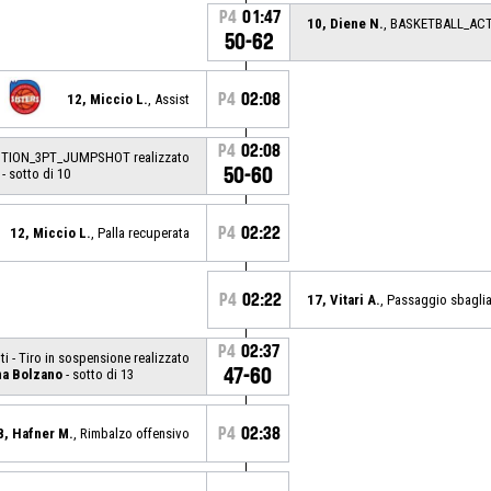
P4
01:47
10, Diene N.
, BASKETBALL_AC
50-62
P4
02:08
12, Miccio L.
, Assist
P4
02:08
CTION_3PT_JUMPSHOT realizzato
50-60
- sotto di 10
P4
02:22
12, Miccio L.
, Palla recuperata
P4
02:22
17, Vitari A.
, Passaggio sbagli
P4
02:37
nti - Tiro in sospensione realizzato
47-60
na Bolzano
- sotto di 13
P4
02:38
8, Hafner M.
, Rimbalzo offensivo