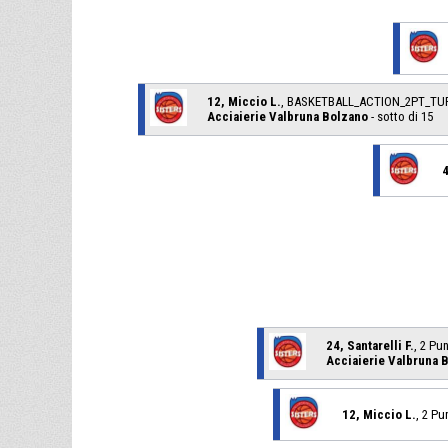
12, Miccio L.
, BASKETBALL_ACTION_2PT_TU
Acciaierie Valbruna Bolzano
- sotto di 15
4
24, Santarelli F.
, 2 Pu
Acciaierie Valbruna 
12, Miccio L.
, 2 Pu