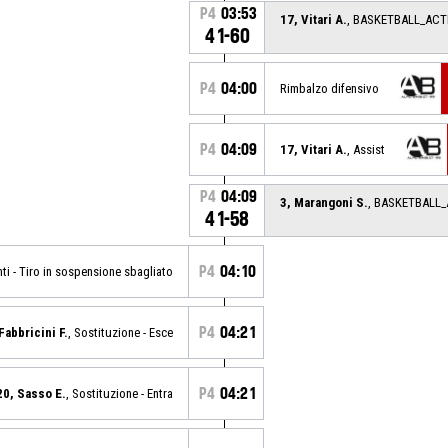
P4
03:53
17, Vitari A.
, BASKETBALL_AC
41-60
P4
04:00
Rimbalzo difensivo
P4
04:09
17, Vitari A.
, Assist
P4
04:09
3, Marangoni S.
, BASKETBALL
41-58
P4
04:10
nti - Tiro in sospensione sbagliato
P4
04:21
Fabbricini F.
, Sostituzione - Esce
P4
04:21
20, Sasso E.
, Sostituzione - Entra