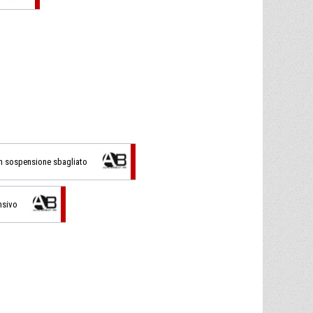
 in sospensione sbagliato
nsivo