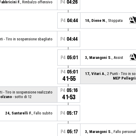
P4
04:26
Fabbricini F.
, Rimbalzo offensivo
P4
04:44
10, Diene N.
, Stoppata
P4
04:44
nti - Tiro in sospensione sbagliato
P4
05:01
3, Marangoni S.
, Assist
P4
05:01
17, Vitari A.
, 2 Punti - Tiro in 
41-55
MEP Pellegri
P4
05:16
nti - Tiro in sospensione realizzato
41-53
Bolzano
- sotto di 12
P4
05:17
24, Santarelli F.
, Fallo subito
P4
05:17
3, Marangoni S.
, Fallo personal