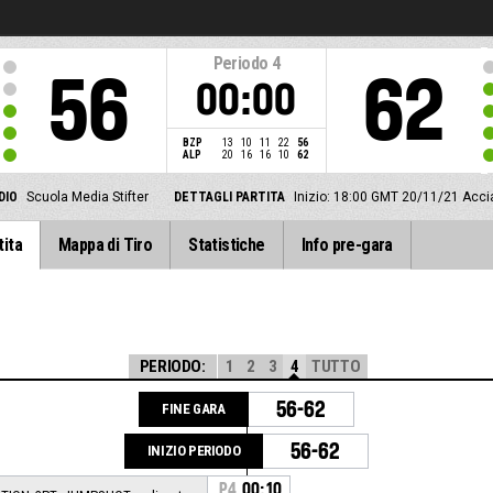
Periodo
4
56
62
00:00
BZP
13
10
11
22
56
ALP
20
16
16
10
62
DIO
Scuola Media Stifter
DETTAGLI PARTITA
Inizio: 18:00 GMT 20/11/21
Acci
tita
Mappa di Tiro
Statistiche
Info pre-gara
PERIODO:
1
2
3
4
TUTTO
56-62
FINE GARA
56-62
INIZIO PERIODO
P4
00:10