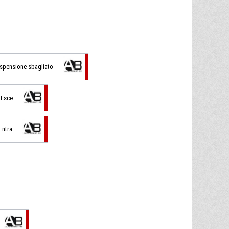
sospensione sbagliato
 Esce
Entra