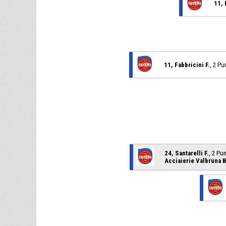
11, 
11, Fabbricini F.
, 2 Pu
24, Santarelli F.
, 2 Pu
Acciaierie Valbruna 