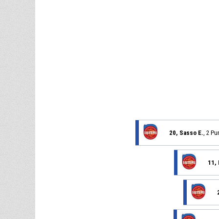
20, Sasso E.
, 2 Pu
11, 