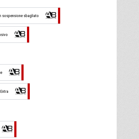
 in sospensione sbagliato
nsivo
ce
 Entra