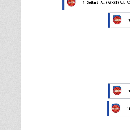
4, Gottardi A.
, BASKETBALL_A
1
1
1