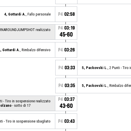
P4
02:58
4, Gottardi A.
, Fallo personale
P4
03:19
RNAROUNDJUMPSHOT realizzato
45-60
P4
03:26
, Gottardi A.
, Rimbalzo difensivo
P4
03:33
5, Packovski L.
, 2 Punti - Tiro
P4
03:35
5, Packovski L.
, Rimbalzo dife
P4
03:37
nti - Tiro in sospensione realizzato
43-60
Bolzano
- sotto di 17
P4
03:43
nti - Tiro in sospensione sbagliato