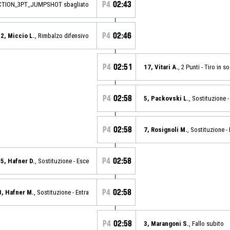
P4
02:43
CTION_3PT_JUMPSHOT sbagliato
P4
02:46
2, Miccio L.
, Rimbalzo difensivo
P4
02:51
17, Vitari A.
, 2 Punti - Tiro in 
P4
02:58
5, Packovski L.
, Sostituzione -
P4
02:58
7, Rosignoli M.
, Sostituzione - 
P4
02:58
5, Hafner D.
, Sostituzione - Esce
P4
02:58
8, Hafner M.
, Sostituzione - Entra
P4
02:58
3, Marangoni S.
, Fallo subito