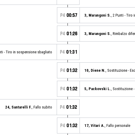
P4
00:57
3, Marangoni S.
, 2 Punti - Tiro
P4
01:26
3, Marangoni S.
, Rimbalzo dife
P4
01:31
nti - Tiro in sospensione sbagliato
P4
01:32
10, Diene N.
, Sostituzione - Es
P4
01:32
5, Packovski L.
, Sostituzione -
P4
01:32
24, Santarelli F.
, Fallo subito
P4
01:32
17, Vitari A.
, Fallo personale