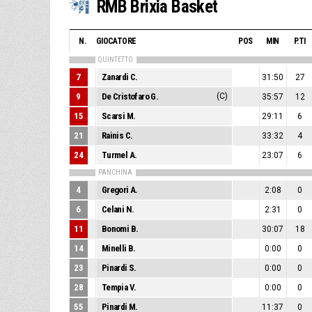
RMB Brixia Basket
N.
GIOCATORE
POS
MIN
P.TI
QUINTETTO
7
Zanardi C.
31:50
27
9
De Cristofaro G.
(C)
35:57
12
15
Scarsi M.
29:11
6
21
Rainis C.
33:32
4
24
Turmel A.
23:07
6
PANCHINA
4
Gregori A.
2:08
0
6
Celani N.
2:31
0
11
Bonomi B.
30:07
18
14
Minelli B.
0:00
0
23
Pinardi S.
0:00
0
28
Tempia V.
0:00
0
55
Pinardi M.
11:37
0