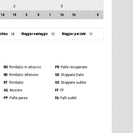
2
0
14
19
5
0
1
16
16
0
nchina:
Maggior vantaggio:
Maggior parziale:
18
13
11
RO
PR
: Rimbalzi in attacco
: Palle recuperate
RD
SD
: Rimbalzi difensivi
: Stoppate Date
RT
SS
: Rimbalzi
: Stoppate subite
AS
FF
: Assists
: FF
PP
FA
: Palle perse
: Falli subiti