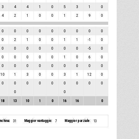
3
4
4
1
0
5
3
1
0
4
2
1
0
0
1
2
9
0
0
0
0
0
0
0
0
0
0
0
2
1
0
0
1
1
-1
0
0
0
0
0
0
0
0
-5
0
0
0
0
0
0
1
0
6
0
0
0
0
0
0
0
0
0
0
10
1
3
0
0
3
1
12
0
0
0
0
0
0
0
0
0
0
0
0
18
13
10
1
0
16
16
0
anchina:
Maggior vantaggio:
Maggior parziale:
31
7
13