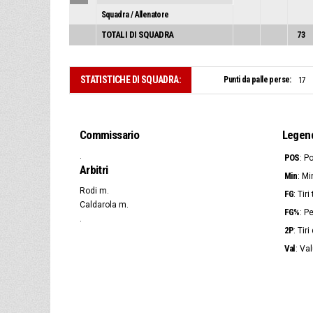
Squadra / Allenatore
TOTALI DI SQUADRA
73
STATISTICHE DI SQUADRA:
Punti da palle perse:
17
Commissario
Legen
.
POS
: P
Arbitri
Min
: Mi
Rodi m.
FG
: Tir
Caldarola m.
FG%
: P
.
2P
: Tir
Val
: Va