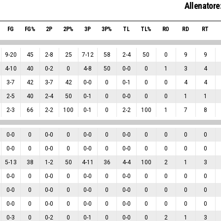
Allenatore
FG
FG%
2P
2P%
3P
3P%
TL
TL%
RO
RD
RT
9
-
20
45
2
-
8
25
7
-
12
58
2
-
4
50
0
9
9
4
-
10
40
0
-
2
0
4
-
8
50
0
-
0
0
1
3
4
3
-
7
42
3
-
7
42
0
-
0
0
0
-
1
0
0
4
4
2
-
5
40
2
-
4
50
0
-
1
0
0
-
0
0
0
1
1
2
-
3
66
2
-
2
100
0
-
1
0
2
-
2
100
1
7
8
0
-
0
0
0
-
0
0
0
-
0
0
0
-
0
0
0
0
0
0
-
0
0
0
-
0
0
0
-
0
0
0
-
0
0
0
0
0
5
-
13
38
1
-
2
50
4
-
11
36
4
-
4
100
2
1
3
0
-
0
0
0
-
0
0
0
-
0
0
0
-
0
0
0
0
0
0
-
0
0
0
-
0
0
0
-
0
0
0
-
0
0
0
0
0
0
-
0
0
0
-
0
0
0
-
0
0
0
-
0
0
0
0
0
0
-
3
0
0
-
2
0
0
-
1
0
0
-
0
0
2
1
3