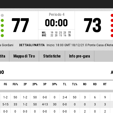
Periodo
4
77
73
00:00
MIL
19
10
25
23
77
BRE
22
20
15
16
73
a Giordani
DETTAGLI PARTITA
Inizio: 18:00 GMT 18/12/21
Il Ponte Casa d'Ast
tita
Mappa di Tiro
Statistiche
Info pre-gara
no
A
FG
FG%
2P
2P%
3P
3P%
TL
TL%
RO
RD
RT
1
-
2
50
1
-
2
50
0
-
0
0
2
-
4
50
3
6
9
5
-
15
33
1
-
2
50
4
-
13
30
0
-
0
0
0
3
3
0
-
3
0
0
-
3
0
0
-
0
0
0
-
0
0
2
0
2