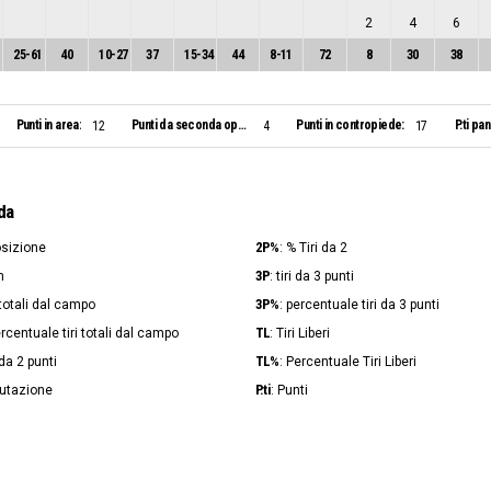
2
4
6
25
-
61
40
10
-
27
37
15
-
34
44
8
-
11
72
8
30
38
Punti in area:
Punti da seconda opportunità:
Punti in contropiede:
P.ti pa
12
4
17
da
2P%
osizione
: % Tiri da 2
3P
n
: tiri da 3 punti
3P%
i totali dal campo
: percentuale tiri da 3 punti
TL
ercentuale tiri totali dal campo
: Tiri Liberi
TL%
i da 2 punti
: Percentuale Tiri Liberi
P.ti
lutazione
: Punti