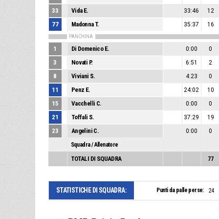
33
Vida E.
33:46
12
77
Madonna T.
35:37
16
PANCHINA
1
Di Domenico E.
0:00
0
3
Novati P.
6:51
2
8
Viviani S.
4:23
0
11
Penz E.
24:02
10
15
Vacchelli C.
0:00
0
21
Toffali S.
37:29
19
23
Angelini C.
0:00
0
Squadra / Allenatore
TOTALI DI SQUADRA
77
STATISTICHE DI SQUADRA:
Punti da palle perse:
24