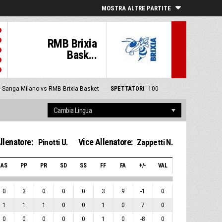
MOSTRA ALTRE PARTITE
RMB Brixia
Bask...
e Sanga Milano vs RMB Brixia Basket
SPETTATORI
100
llenatore:
Vice Allenatore:
Pinotti U.
Zappetti N.
AS
PP
PR
SD
SS
FF
FA
+/-
VAL
0
3
0
0
0
3
9
-1
0
1
1
1
0
0
1
0
7
0
0
0
0
0
0
1
0
-8
0