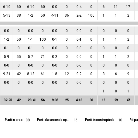
6
-
10
60
6
-
10
60
0
-
0
0
0
-
4
0
6
11
17
5
-
13
38
1
-
2
50
4
-
11
36
2
-
2
100
1
1
2
0
-
0
0
0
-
0
0
0
-
0
0
0
-
0
0
0
0
0
1
-
2
50
1
-
1
100
0
-
1
0
0
-
1
0
1
1
2
0
-
1
0
0
-
1
0
0
-
0
0
0
-
0
0
0
0
0
5
-
9
55
5
-
7
71
0
-
2
0
0
-
0
0
1
1
2
0
-
0
0
0
-
0
0
0
-
0
0
0
-
0
0
0
0
0
9
-
21
42
8
-
13
61
1
-
8
12
0
-
2
0
3
6
9
0
-
0
0
0
-
0
0
0
-
0
0
0
-
0
0
0
0
0
1
0
1
32
-
76
42
23
-
41
56
9
-
35
25
4
-
13
30
18
29
47
Punti in area:
Punti da seconda opportunità:
Punti in contropiede:
P.ti p
38
16
10