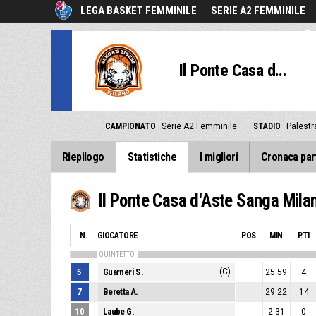
LEGA BASKET FEMMINILE
SERIE A2 FEMMINILE
Il Ponte Casa d...
CAMPIONATO
Serie A2 Femminile
STADIO
Palestr
Riepilogo
Statistiche
I migliori
Cronaca par
Il Ponte Casa d'Aste Sanga Mila
N.
GIOCATORE
POS
MIN
P.TI
QUINTETTO
5
Guarneri S.
(C)
25:59
4
7
Beretta A.
29:22
14
10
Laube G.
2:31
0