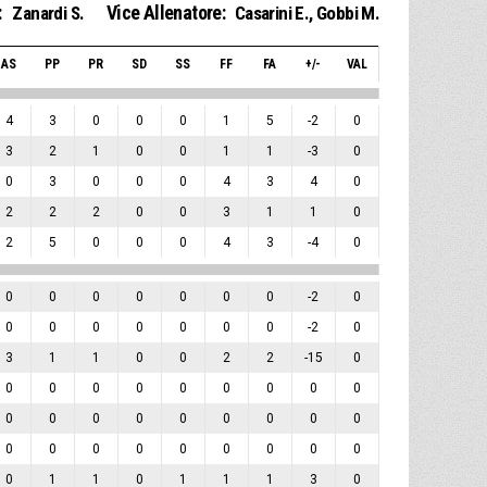
:
Vice Allenatore:
Zanardi S.
Casarini E.
,
Gobbi M.
AS
PP
PR
SD
SS
FF
FA
+/-
VAL
4
3
0
0
0
1
5
-2
0
3
2
1
0
0
1
1
-3
0
0
3
0
0
0
4
3
4
0
2
2
2
0
0
3
1
1
0
2
5
0
0
0
4
3
-4
0
0
0
0
0
0
0
0
-2
0
0
0
0
0
0
0
0
-2
0
3
1
1
0
0
2
2
-15
0
0
0
0
0
0
0
0
0
0
0
0
0
0
0
0
0
0
0
0
0
0
0
0
0
0
0
0
0
1
1
0
1
1
1
3
0