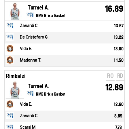
Turmel A.
16.89
RMB Brixia Basket
Zanardi C.
13.67
De Cristofaro G.
13.22
Vida E.
13.00
Madonna T.
11.50
RO
RD
Rimbalzi
Turmel A.
12.89
RMB Brixia Basket
Vida E.
12.60
Zanardi C.
8.89
Scarsi M.
7.78