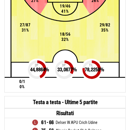
27%
26%
19/46
41%
27/87
29/82
31%
35%
18/56
32%
2P
3P
TL
44,8864
%
33,0677
%
78,2258
%
0/1
0%
Testa a testa - Ultime 5 partite
Risultati
61 - 66
Delser W.APU Crich Udine