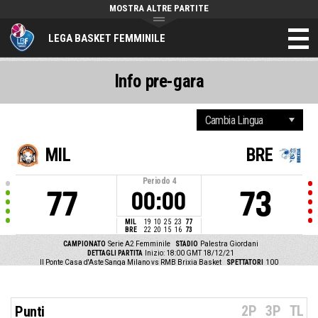
MOSTRA ALTRE PARTITE
LEGA BASKET FEMMINILE
Info pre-gara
MIL
BRE
Periodo
4
77
73
00:00
MIL
19
10
25
23
77
BRE
22
20
15
16
73
CAMPIONATO
Serie A2 Femminile
STADIO
Palestra Giordani
DETTAGLI PARTITA
Inizio: 18:00 GMT 18/12/21
Il Ponte Casa d'Aste Sanga Milano vs RMB Brixia Basket
SPETTATORI
100
2P
3P
TL
Punti