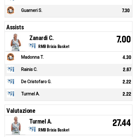
Guarneri S.
7.30
Assists
Zanardi C.
7.00
RMB Brixia Basket
Madonna T.
4.30
Rainis C.
2.67
De Cristofaro G.
2.22
Turmel A.
2.22
Valutazione
Turmel A.
27.44
RMB Brixia Basket