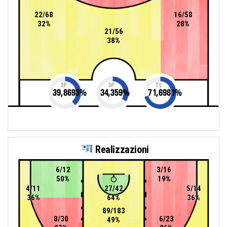
22/68
16/58
32%
28%
21/56
38%
2P
3P
TL
39,8693
%
34,359
%
71,6981
%
Realizzazioni
6/12
3/16
50%
19%
4/11
27/42
5/14
36%
64%
36%
89/183
8/30
6/23
49%