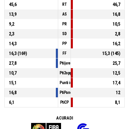
45,6
46,7
RT
13,9
16,8
AS
9,2
10,5
PR
2,3
2,8
SD
14,3
16,2
PP
16,3 (169)
15,3 (145)
FF
27,8
25,7
Pti(area)
10,7
12,5
Pti2opp
15,1
17,4
Punti in contropiede
16,8
12
PtiPanch
6,1
8,1
PtiCP
A CURA DI