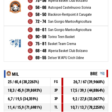
75 - 56
Alperia Basket Club Bolzano
56 - 66
Autosped Castelnuovo Scrivia
58 - 50
Blackiron-Rentpoint.it Carugate
72 - 74
San Giorgio MantovAgricoltura
69 - 61
San Giorgio MantovAgricoltura
90 - 59
Torino Teen Basket
75 - 81
Basket Team Crema
68 - 48
Alperia Basket Club Bolzano
69 - 55
Delser W.APU Crich Udine
BRE
MIL
25 / 65,4 (38,2263%)
26,7 / 67 (39,9668%)
FG
18,3 / 45,9 (39,8693%)
17,5 / 39,1 (44,8864%)
2P
6,7 / 19,5 (34,359%)
9,2 / 27,8 (33,0677%)
3P
11,4 / 15,9 (71,6981%)
10,7 / 13,7 (78,2258%)
TL