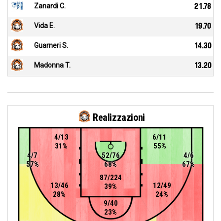
Zanardi C.
21.78
Vida E.
19.70
Guarneri S.
14.30
Madonna T.
13.20
Realizzazioni
4/13
6/11
31%
55%
4/7
52/76
4/6
57%
68%
67%
87/224
13/46
12/49
39%
28%
24%
9/40
23%