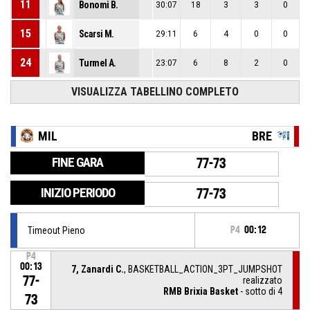
11
Bonomi B.
30:07
18
3
3
0
15
Scarsi M.
29:11
6
4
0
0
24
Turmel A.
23:07
6
8
2
0
VISUALIZZA TABELLINO COMPLETO
MIL
BRE
FINE GARA
77-73
INIZIO PERIODO
77-73
Timeout Pieno
P4
00:12
P4
00:13
7, Zanardi C.
, BASKETBALL_ACTION_3PT_JUMPSHOT
77-
realizzato
RMB Brixia Basket
- sotto di 4
73