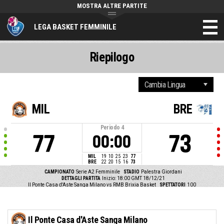
MOSTRA ALTRE PARTITE
LEGA BASKET FEMMINILE
Riepilogo
MIL
BRE
Periodo
4
77
73
00:00
MIL
19
10
25
23
77
BRE
22
20
15
16
73
CAMPIONATO
Serie A2 Femminile
STADIO
Palestra Giordani
DETTAGLI PARTITA
Inizio: 18:00 GMT 18/12/21
Il Ponte Casa d'Aste Sanga Milano vs RMB Brixia Basket
SPETTATORI
100
Il Ponte Casa d'Aste Sanga Milano