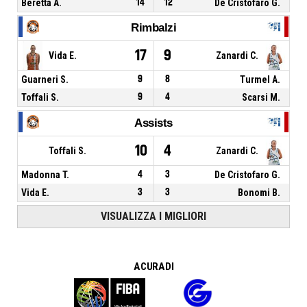
Beretta A.
14
12
De Cristofaro G.
Rimbalzi
17
9
Vida E.
Zanardi C.
Guarneri S.
9
8
Turmel A.
Toffali S.
9
4
Scarsi M.
Assists
10
4
Toffali S.
Zanardi C.
Madonna T.
4
3
De Cristofaro G.
Vida E.
3
3
Bonomi B.
VISUALIZZA I MIGLIORI
A CURA DI