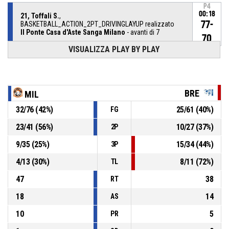
P4
00:18
21, Toffali S.
,
77-
BASKETBALL_ACTION_2PT_DRIVINGLAYUP realizzato
Il Ponte Casa d'Aste Sanga Milano
- avanti di 7
70
VISUALIZZA PLAY BY PLAY
21, Toffali S.
, Palla recuperata
P4
00:21
P4
00:21
7, Zanardi C.
, Palla persa - dal palleggio
BRE
MIL
32
/
76
(
42
%)
25
/
61
(
40
%)
FG
P4
00:25
77, Madonna T.
, Tiro libero 2 di 2 realizzato
75-70
Il Ponte Casa d'Aste Sanga Milano
- avanti di 5
23
/
41
(
56
%)
10
/
27
(
37
%)
2P
P4
00:25
77, Madonna T.
, Tiro libero 1 di 2 realizzato
9
/
35
(
25
%)
15
/
34
(
44
%)
3P
74-70
Il Ponte Casa d'Aste Sanga Milano
- avanti di 4
4
/
13
(
30
%)
8
/
11
(
72
%)
TL
77, Madonna T.
, Fallo subito
P4
00:25
47
38
RT
18
14
AS
10
5
PR