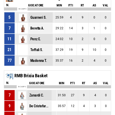
N.
GIOCATORE
MIN
P.TI
RT
AS
VAL
IN CAMPO
5
Guarneri S.
25:59
4
9
0
0
7
Beretta A.
29:22
14
3
1
0
11
Penz E.
24:02
10
2
0
0
21
Toffali S.
37:29
19
9
10
0
77
Madonna T.
35:37
16
2
4
0
RMB Brixia Basket
N.
GIOCATORE
MIN
P.TI
RT
AS
VAL
IN CAMPO
7
Zanardi C.
31:50
27
9
4
0
9
De Cristofaro G.
35:57
12
4
3
0