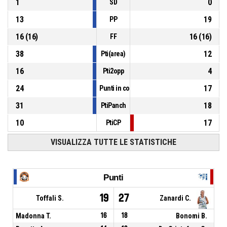
1
0
SD
13
19
PP
16
(
16
)
16
(
16
)
FF
38
12
Pti(area)
16
4
Pti2opp
24
17
Punti in contropiede
31
18
PtiPanch
10
17
PtiCP
VISUALIZZA TUTTE LE STATISTICHE
Punti
19
27
Toffali S.
Zanardi C.
Madonna T.
16
18
Bonomi B.