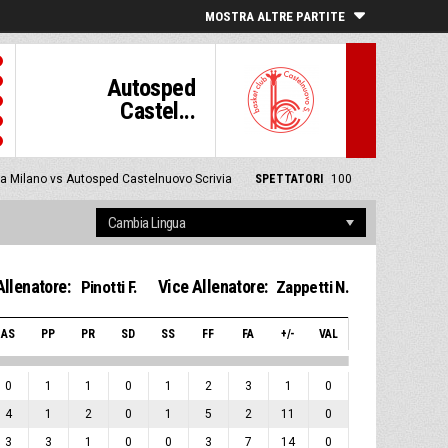
MOSTRA ALTRE PARTITE
Autosped
Castel...
ga Milano vs Autosped Castelnuovo Scrivia
SPETTATORI
100
Allenatore:
Vice Allenatore:
Pinotti F.
Zappetti N.
AS
PP
PR
SD
SS
FF
FA
+/-
VAL
0
1
1
0
1
2
3
1
0
4
1
2
0
1
5
2
11
0
3
3
1
0
0
3
7
14
0