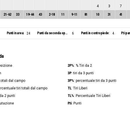
4
3
7
21
-
62
33
19
-
44
43
2
-
18
11
9
-
11
81
10
31
41
Punti in area:
Punti da seconda opportunità:
Punti in contropiede:
P.ti pa
24
6
4
da
2P%
osizione
: % Tiri da 2
3P
n
: tiri da 3 punti
3P%
i totali dal campo
: percentuale tiri da 3 punti
TL
ercentuale tiri totali dal campo
: Tiri Liberi
TL%
i da 2 punti
: Percentuale Tiri Liberi
P.ti
lutazione
: Punti