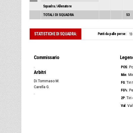
Squadra / Allenatore
TOTALI DI SQUADRA
53
STATISTICHE DI SQUADRA:
Punti da palle perse:
13
Commissario
Legen
.
POS
: P
Arbitri
Min
: Mi
Di Tommaso M.
FG
: Tir
Carella G.
FG%
: P
.
2P
: Tir
Val
: Va