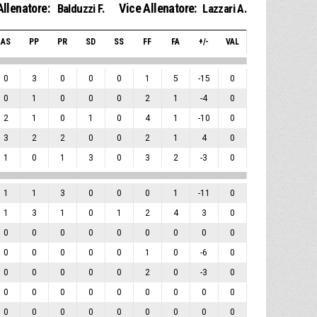
Allenatore:
Vice Allenatore:
Balduzzi F.
Lazzari A.
AS
PP
PR
SD
SS
FF
FA
+/-
VAL
0
3
0
0
0
1
5
-15
0
0
1
0
0
0
2
1
-4
0
2
1
0
1
0
4
1
-10
0
3
2
2
0
0
2
1
4
0
1
0
1
3
0
3
2
-3
0
1
1
3
0
0
0
1
-11
0
1
3
1
0
1
2
4
3
0
0
0
0
0
0
0
0
0
0
0
0
0
0
0
1
0
-6
0
0
0
0
0
0
2
0
-3
0
0
0
0
0
0
0
0
0
0
0
0
0
0
0
0
0
0
0