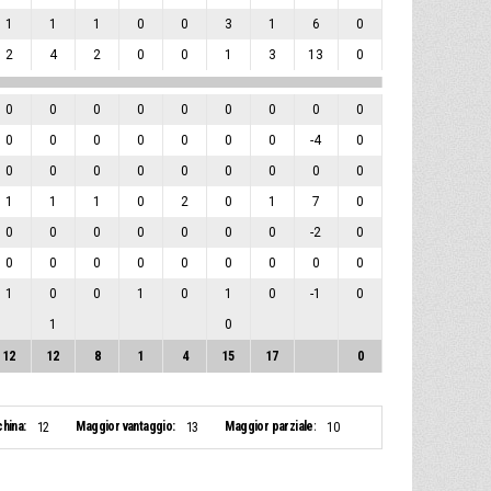
1
1
1
0
0
3
1
6
0
2
4
2
0
0
1
3
13
0
0
0
0
0
0
0
0
0
0
0
0
0
0
0
0
0
-4
0
0
0
0
0
0
0
0
0
0
1
1
1
0
2
0
1
7
0
0
0
0
0
0
0
0
-2
0
0
0
0
0
0
0
0
0
0
1
0
0
1
0
1
0
-1
0
1
0
12
12
8
1
4
15
17
0
china:
Maggior vantaggio:
Maggior parziale:
12
13
10