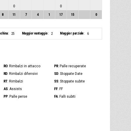
0
0
8
11
7
4
1
17
15
0
nchina:
Maggior vantaggio:
Maggior parziale:
25
2
6
RO
PR
: Rimbalzi in attacco
: Palle recuperate
RD
SD
: Rimbalzi difensivi
: Stoppate Date
RT
SS
: Rimbalzi
: Stoppate subite
AS
FF
: Assists
: FF
PP
FA
: Palle perse
: Falli subiti