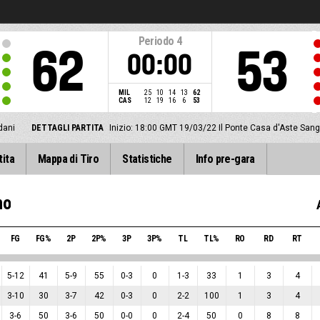
Periodo
4
62
53
00:00
MIL
25
10
14
13
62
CAS
12
19
16
6
53
dani
DETTAGLI PARTITA
Inizio: 18:00 GMT 19/03/22
Il Ponte Casa d'Aste San
tita
Mappa di Tiro
Statistiche
Info pre-gara
no
FG
FG%
2P
2P%
3P
3P%
TL
TL%
RO
RD
RT
5
-
12
41
5
-
9
55
0
-
3
0
1
-
3
33
1
3
4
3
-
10
30
3
-
7
42
0
-
3
0
2
-
2
100
1
3
4
3
-
6
50
3
-
6
50
0
-
0
0
2
-
4
50
0
8
8