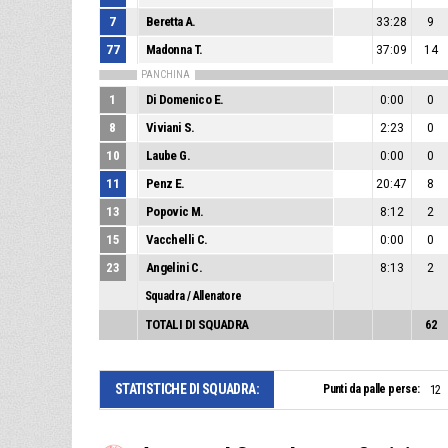
7
Beretta A.
33:28
9
77
Madonna T.
37:09
14
PANCHINA
1
Di Domenico E.
0:00
0
8
Viviani S.
2:23
0
10
Laube G.
0:00
0
11
Penz E.
20:47
8
13
Popovic M.
8:12
2
15
Vacchelli C.
0:00
0
23
Angelini C.
8:13
2
Squadra / Allenatore
TOTALI DI SQUADRA
62
STATISTICHE DI SQUADRA:
Punti da palle perse:
12