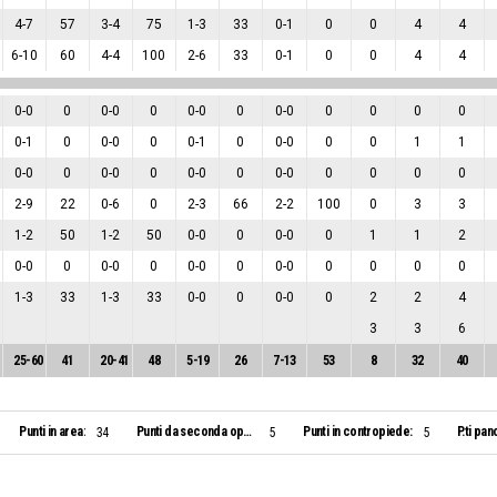
4
-
7
57
3
-
4
75
1
-
3
33
0
-
1
0
0
4
4
6
-
10
60
4
-
4
100
2
-
6
33
0
-
1
0
0
4
4
0
-
0
0
0
-
0
0
0
-
0
0
0
-
0
0
0
0
0
0
-
1
0
0
-
0
0
0
-
1
0
0
-
0
0
0
1
1
0
-
0
0
0
-
0
0
0
-
0
0
0
-
0
0
0
0
0
2
-
9
22
0
-
6
0
2
-
3
66
2
-
2
100
0
3
3
1
-
2
50
1
-
2
50
0
-
0
0
0
-
0
0
1
1
2
0
-
0
0
0
-
0
0
0
-
0
0
0
-
0
0
0
0
0
1
-
3
33
1
-
3
33
0
-
0
0
0
-
0
0
2
2
4
3
3
6
25
-
60
41
20
-
41
48
5
-
19
26
7
-
13
53
8
32
40
Punti in area:
Punti da seconda opportunità:
Punti in contropiede:
P.ti pan
34
5
5