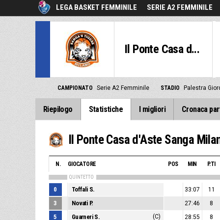
LEGA BASKET FEMMINILE
SERIE A2 FEMMINILE
Il Ponte Casa d...
CAMPIONATO
Serie A2 Femminile
STADIO
Palestra Gior
Riepilogo
Statistiche
I migliori
Cronaca par
Il Ponte Casa d'Aste Sanga Mila
N.
GIOCATORE
POS
MIN
P.TI
QUINTETTO
0
Toffali S.
33:07
11
3
Novati P.
27:46
8
5
Guarneri S.
(C)
28:55
8