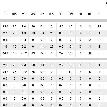
FG
FG%
2P
2P%
3P
3P%
TL
TL%
RO
RD
RT
3
-
10
30
3
-
6
50
0
-
4
0
4
-
5
80
4
8
12
2
-
7
28
1
-
3
33
1
-
4
25
0
-
0
0
0
1
1
0
-
6
0
0
-
4
0
0
-
2
0
0
-
0
0
0
2
2
1
-
6
16
0
-
2
0
1
-
4
25
0
-
0
0
0
3
3
4
-
12
33
4
-
12
33
0
-
0
0
2
-
2
100
0
8
8
2
-
8
25
2
-
4
50
0
-
4
0
2
-
2
100
0
1
1
9
-
12
75
9
-
12
75
0
-
0
0
1
-
2
50
2
5
7
0
-
0
0
0
-
0
0
0
-
0
0
0
-
0
0
0
0
0
0
-
0
0
0
-
0
0
0
-
0
0
0
-
0
0
0
0
0
0
-
1
0
0
-
1
0
0
-
0
0
0
-
0
0
0
0
0
0
-
0
0
0
-
0
0
0
-
0
0
0
-
0
0
0
0
0
0
-
0
0
0
-
0
0
0
-
0
0
0
-
0
0
0
0
0