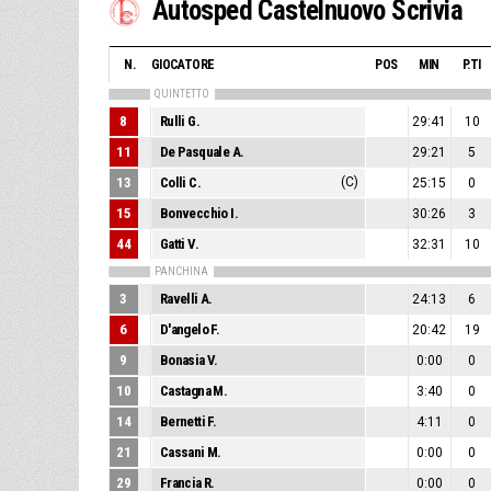
Autosped Castelnuovo Scrivia
N.
GIOCATORE
POS
MIN
P.TI
QUINTETTO
8
Rulli G.
29:41
10
11
De Pasquale A.
29:21
5
13
Colli C.
(C)
25:15
0
15
Bonvecchio I.
30:26
3
44
Gatti V.
32:31
10
PANCHINA
3
Ravelli A.
24:13
6
6
D'angelo F.
20:42
19
9
Bonasia V.
0:00
0
10
Castagna M.
3:40
0
14
Bernetti F.
4:11
0
21
Cassani M.
0:00
0
29
Francia R.
0:00
0