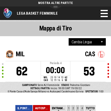
MOSTRA ALTRE PARTITE
LEGA BASKET FEMMINILE
Mappa di Tiro
MIL
CAS
Periodo
4
62
53
00:00
MIL
25
10
14
13
62
CAS
12
19
16
6
53
CAMPIONATO
Serie A2 Femminile
STADIO
Palestra Giordani
DETTAGLI PARTITA
Inizio: 18:00 GMT 19/03/22
Il Ponte Casa d'Aste Sanga Milano vs Autosped Castelnuovo Scrivia
SPETTATORI
100
IL PONTE CASA D...
AUTOSPED CASTEL...
ENTRAMBE
1
2
3
4
TUTTO