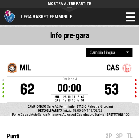
MOSTRA ALTRE PARTITE
LEGA BASKET FEMMINILE
Info pre-gara
MIL
CAS
Periodo
4
62
53
00:00
MIL
25
10
14
13
62
CAS
12
19
16
6
53
CAMPIONATO
Serie A2 Femminile
STADIO
Palestra Giordani
DETTAGLI PARTITA
Inizio: 18:00 GMT 19/03/22
Il Ponte Casa d'Aste Sanga Milano vs Autosped Castelnuovo Scrivia
SPETTATORI
100
2P
3P
TL
Punti