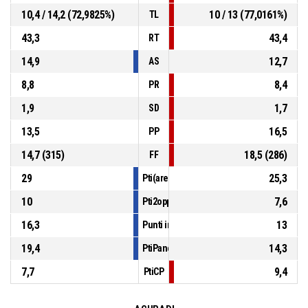
10,4 / 14,2 (72,9825%)
10 / 13 (77,0161%)
TL
43,3
43,4
RT
14,9
12,7
AS
8,8
8,4
PR
1,9
1,7
SD
13,5
16,5
PP
14,7 (315)
18,5 (286)
FF
29
25,3
Pti(area)
10
7,6
Pti2opp
16,3
13
Punti in contropiede
19,4
14,3
PtiPanch
7,7
9,4
PtiCP