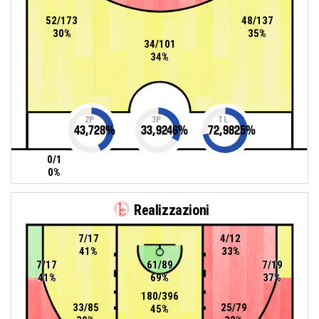
52/173
48/137
30%
35%
34/101
34%
2P
3P
TL
43,728
%
33,9246
%
72,9825
%
0/1
0%
Realizzazioni
7/17
4/12
41%
33%
7/17
61/89
7/19
41%
69%
37%
180/396
33/85
25/79
45%