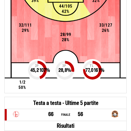
39%
32%
44/105
42%
32/111
33/127
29%
26%
28/99
28%
2P
3P
TL
45,2107
%
28,8
%
77,0161
%
1/2
50%
Testa a testa - Ultime 5 partite
66
56
FINALE
Risultati