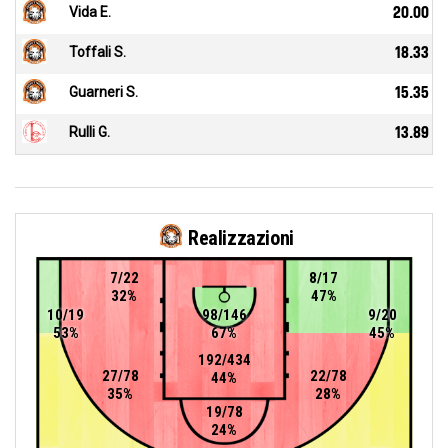
Vida E.
20.00
Toffali S.
18.33
Guarneri S.
15.35
Rulli G.
13.89
Realizzazioni
7/22
8/17
32%
47%
10/19
98/146
9/20
53%
67%
45%
192/434
27/78
22/78
44%
35%
28%
19/78
24%