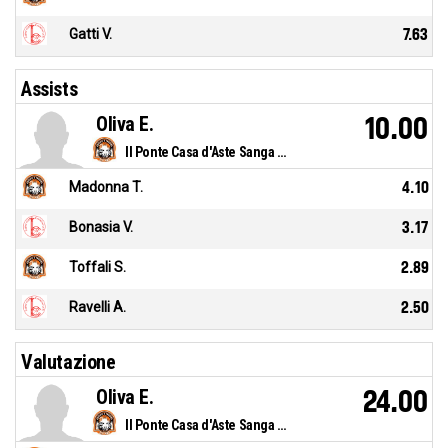
Gatti V.
7.63
Assists
Oliva E.
10.00
Il Ponte Casa d'Aste Sanga Milano
Madonna T.
4.10
Bonasia V.
3.17
Toffali S.
2.89
Ravelli A.
2.50
Valutazione
Oliva E.
24.00
Il Ponte Casa d'Aste Sanga Milano