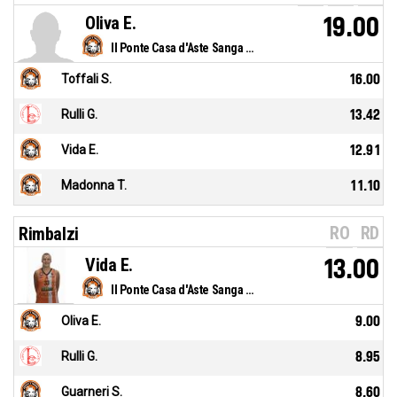
Oliva E.
19.00
Il Ponte Casa d'Aste Sanga Milano
Toffali S.
16.00
Rulli G.
13.42
Vida E.
12.91
Madonna T.
11.10
RO
RD
Rimbalzi
Vida E.
13.00
Il Ponte Casa d'Aste Sanga Milano
Oliva E.
9.00
Rulli G.
8.95
Guarneri S.
8.60