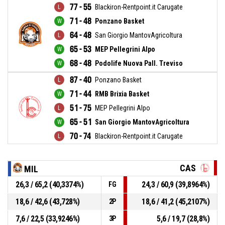
77 - 55
Blackiron-Rentpoint.it Carugate
71 - 48
Ponzano Basket
64 - 48
San Giorgio MantovAgricoltura
65 - 53
MEP Pellegrini Alpo
68 - 48
Podolife Nuova Pall. Treviso
87 - 40
Ponzano Basket
71 - 44
RMB Brixia Basket
51 - 75
MEP Pellegrini Alpo
65 - 51
San Giorgio MantovAgricoltura
70 - 74
Blackiron-Rentpoint.it Carugate
CAS
MIL
26,3 / 65,2 (40,3374%)
24,3 / 60,9 (39,8964%)
FG
18,6 / 42,6 (43,728%)
18,6 / 41,2 (45,2107%)
2P
7,6 / 22,5 (33,9246%)
5,6 / 19,7 (28,8%)
3P