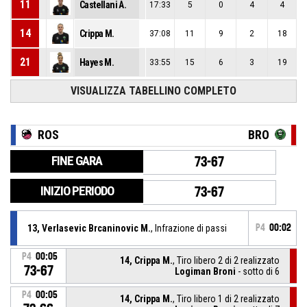
11
Castellani A.
17:33
5
0
4
4
14
Crippa M.
37:08
11
9
2
18
21
Hayes M.
33:55
15
6
3
19
VISUALIZZA TABELLINO COMPLETO
ROS
BRO
FINE GARA
73-67
INIZIO PERIODO
73-67
13, Verlasevic Brcaninovic M.
, Infrazione di passi
P4
00:02
P4
00:05
14, Crippa M.
, Tiro libero 2 di 2 realizzato
73-67
Logiman Broni
- sotto di 6
P4
00:05
14, Crippa M.
, Tiro libero 1 di 2 realizzato