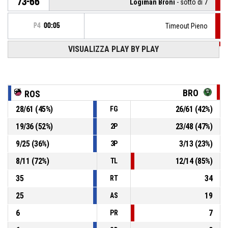
73-66
Logiman Broni
- sotto di 7
P4
00:05
Timeout Pieno
VISUALIZZA PLAY BY PLAY
P4
00:05
14, Crippa M.
, Fallo subito
14, Bura P.
, Fallo personale
P4
00:05
BRO
ROS
28
/
61
(
45
%)
26
/
61
(
42
%)
FG
P4
00:05
14, Crippa M.
, Rimbalzo offensivo
19
/
36
(
52
%)
23
/
48
(
47
%)
2P
23, Ustby A.
, Stoppata
P4
00:05
9
/
25
(
36
%)
3
/
13
(
23
%)
3P
8
/
11
(
72
%)
12
/
14
(
85
%)
TL
35
34
RT
25
19
AS
6
7
PR