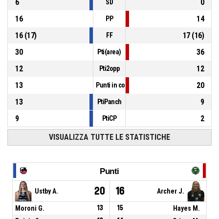
6
0
SD
16
14
PP
16
(
17
)
17
(
16
)
FF
30
36
Pti(area)
12
12
Pti2opp
13
20
Punti in contropiede
13
9
PtiPanch
9
2
PtiCP
VISUALIZZA TUTTE LE STATISTICHE
Punti
20
16
Ustby A.
Archer J.
Moroni G.
13
15
Hayes M.