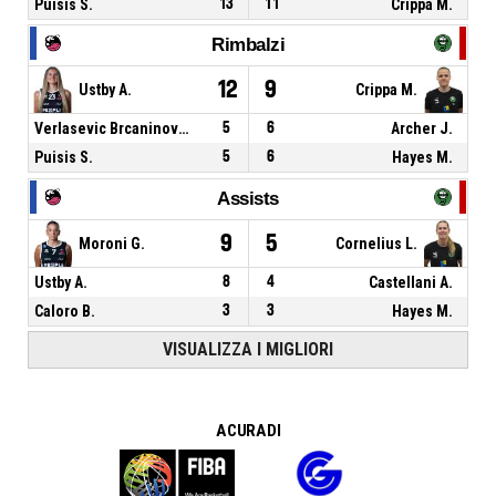
Puisis S.
13
11
Crippa M.
Rimbalzi
12
9
Ustby A.
Crippa M.
Verlasevic Brcaninovic M.
5
6
Archer J.
Puisis S.
5
6
Hayes M.
Assists
9
5
Moroni G.
Cornelius L.
Ustby A.
8
4
Castellani A.
Caloro B.
3
3
Hayes M.
VISUALIZZA I MIGLIORI
A CURA DI