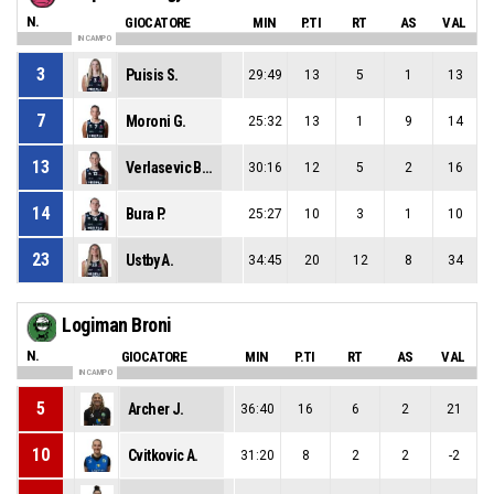
N.
GIOCATORE
MIN
P.TI
RT
AS
VAL
IN CAMPO
3
Puisis S.
29:49
13
5
1
13
7
Moroni G.
25:32
13
1
9
14
13
Verlasevic Brcaninovic M.
30:16
12
5
2
16
14
Bura P.
25:27
10
3
1
10
23
Ustby A.
34:45
20
12
8
34
Logiman Broni
N.
GIOCATORE
MIN
P.TI
RT
AS
VAL
IN CAMPO
5
Archer J.
36:40
16
6
2
21
10
Cvitkovic A.
31:20
8
2
2
-2