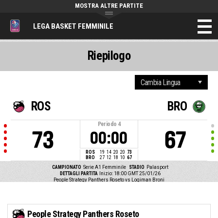
MOSTRA ALTRE PARTITE
LEGA BASKET FEMMINILE
Riepilogo
ROS
BRO
Periodo
4
73
67
00:00
ROS
19
14
20
20
73
BRO
27
12
18
10
67
CAMPIONATO
Serie A1 Femminile
STADIO
Palasport
DETTAGLI PARTITA
Inizio: 18:00 GMT 25/01/26
People Strategy Panthers Roseto vs Logiman Broni
People Strategy Panthers Roseto