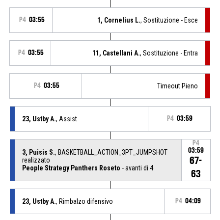
P4
03:55
1, Cornelius L.
, Sostituzione - Esce
P4
03:55
11, Castellani A.
, Sostituzione - Entra
P4
03:55
Timeout Pieno
23, Ustby A.
, Assist
P4
03:59
P4
03:59
3, Puisis S.
, BASKETBALL_ACTION_3PT_JUMPSHOT
67-
realizzato
People Strategy Panthers Roseto
- avanti di 4
63
23, Ustby A.
, Rimbalzo difensivo
P4
04:09