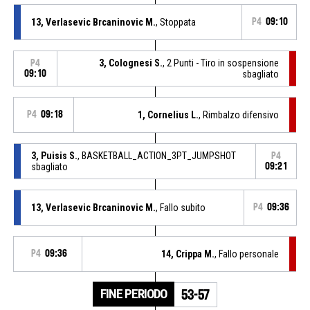
13, Verlasevic Brcaninovic M.
, Stoppata
P4
09:10
3, Colognesi S.
, 2 Punti - Tiro in sospensione
P4
09:10
sbagliato
P4
09:18
1, Cornelius L.
, Rimbalzo difensivo
3, Puisis S.
, BASKETBALL_ACTION_3PT_JUMPSHOT
P4
sbagliato
09:21
13, Verlasevic Brcaninovic M.
, Fallo subito
P4
09:36
P4
09:36
14, Crippa M.
, Fallo personale
FINE PERIODO
53-57