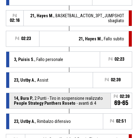
21, Hayes M.
, BASKETBALL_ACTION_3PT_JUMPSHOT
P4
02:16
sbagliato
P4
02:23
21, Hayes M.
, Fallo subito
3, Puisis S.
, Fallo personale
P4
02:23
23, Ustby A.
, Assist
P4
02:39
P4
02:39
14, Bura P.
, 2 Punti - Tiro in sospensione realizzato
69-65
People Strategy Panthers Roseto
- avanti di 4
23, Ustby A.
, Rimbalzo difensivo
P4
02:51