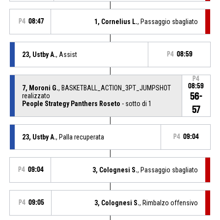
P4
08:47
1, Cornelius L.
, Passaggio sbagliato
23, Ustby A.
, Assist
P4
08:59
P4
08:59
7, Moroni G.
, BASKETBALL_ACTION_3PT_JUMPSHOT
56-
realizzato
People Strategy Panthers Roseto
- sotto di 1
57
23, Ustby A.
, Palla recuperata
P4
09:04
P4
09:04
3, Colognesi S.
, Passaggio sbagliato
P4
09:05
3, Colognesi S.
, Rimbalzo offensivo