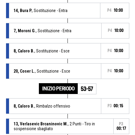
14, Bura P.
, Sostituzione - Entra
P4
10:00
7, Moroni G.
, Sostituzione - Entra
P4
10:00
8, Caloro B.
, Sostituzione - Esce
P4
10:00
20, Coser L.
, Sostituzione - Esce
P4
10:00
INIZIO PERIODO
53-57
8, Caloro B.
, Rimbalzo offensivo
P3
00:15
13, Verlasevic Brcaninovic M.
, 2 Punti - Tiro in
P3
sospensione sbagliato
00:17