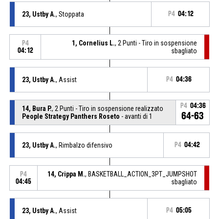
23, Ustby A.
, Stoppata
P4
04:12
1, Cornelius L.
, 2 Punti - Tiro in sospensione
P4
04:12
sbagliato
23, Ustby A.
, Assist
P4
04:36
P4
04:36
14, Bura P.
, 2 Punti - Tiro in sospensione realizzato
64-63
People Strategy Panthers Roseto
- avanti di 1
23, Ustby A.
, Rimbalzo difensivo
P4
04:42
14, Crippa M.
, BASKETBALL_ACTION_3PT_JUMPSHOT
P4
04:45
sbagliato
23, Ustby A.
, Assist
P4
05:05