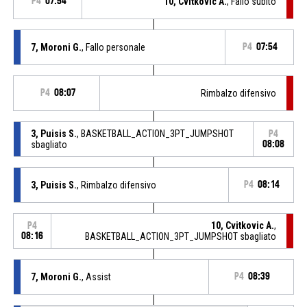
P4
07:54
10, Cvitkovic A.
, Fallo subito
7, Moroni G.
, Fallo personale
P4
07:54
P4
08:07
Rimbalzo difensivo
3, Puisis S.
, BASKETBALL_ACTION_3PT_JUMPSHOT
P4
sbagliato
08:08
3, Puisis S.
, Rimbalzo difensivo
P4
08:14
10, Cvitkovic A.
,
P4
08:16
BASKETBALL_ACTION_3PT_JUMPSHOT sbagliato
7, Moroni G.
, Assist
P4
08:39