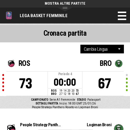
MOSTRA ALTRE PARTITE
LEGA BASKET FEMMINILE
Cronaca partita
ROS
BRO
Periodo
4
73
67
00:00
ROS
19
14
20
20
73
BRO
27
12
18
10
67
CAMPIONATO
Serie A1 Femminile
STADIO
Palasport
DETTAGLI PARTITA
Inizio: 18:00 GMT 25/01/26
People Strategy Panthers Roseto vs Logiman Broni
People Strategy Panthers Roseto
Logiman Broni