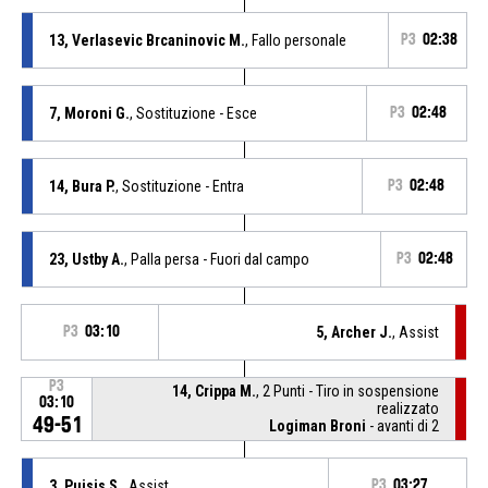
13, Verlasevic Brcaninovic M.
, Fallo personale
P3
02:38
7, Moroni G.
, Sostituzione - Esce
P3
02:48
14, Bura P.
, Sostituzione - Entra
P3
02:48
23, Ustby A.
, Palla persa - Fuori dal campo
P3
02:48
P3
03:10
5, Archer J.
, Assist
P3
14, Crippa M.
, 2 Punti - Tiro in sospensione
03:10
realizzato
49-51
Logiman Broni
- avanti di 2
3, Puisis S.
, Assist
P3
03:27