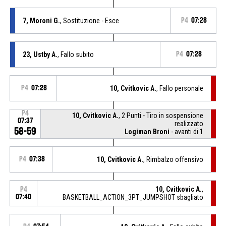
7, Moroni G.
, Sostituzione - Esce
P4
07:28
23, Ustby A.
, Fallo subito
P4
07:28
P4
07:28
10, Cvitkovic A.
, Fallo personale
P4
10, Cvitkovic A.
, 2 Punti - Tiro in sospensione
07:37
realizzato
58-59
Logiman Broni
- avanti di 1
P4
07:38
10, Cvitkovic A.
, Rimbalzo offensivo
10, Cvitkovic A.
,
P4
07:40
BASKETBALL_ACTION_3PT_JUMPSHOT sbagliato