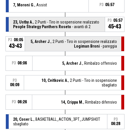
7, Moroni G.
, Assist
P3
05:57
P3
05:57
23, Ustby A.
, 2 Punti - Tiro in sospensione realizzato
45-43
People Strategy Panthers Roseto
- avanti di 2
P3
06:05
5, Archer J.
, 2 Punti - Tiro in sospensione realizzato
43-43
Logiman Broni
- pareggia
P3
06:06
5, Archer J.
, Rimbalzo offensivo
10, Cvitkovic A.
, 2 Punti - Tiro in sospensione
P3
06:09
sbagliato
P3
06:26
14, Crippa M.
, Rimbalzo difensivo
20, Coser L.
, BASKETBALL_ACTION_3PT_JUMPSHOT
P3
sbagliato
06:28