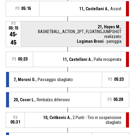
P3
05:15
11, Castellani A.
, Assist
P3
21, Hayes M.
,
05:15
BASKETBALL_ACTION_2PT_FLOATINGJUMPSHOT
45-
realizzato
Logiman Broni
- pareggia
45
P3
05:23
11, Castellani A.
, Palla recuperata
7, Moroni G.
, Passaggio sbagliato
P3
05:23
20, Coser L.
, Rimbalzo difensivo
P3
05:28
10, Cvitkovic A.
, 2 Punti - Tiro in sospensione
P3
05:31
sbagliato