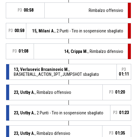
P3
00:58
Rimbalzo offensivo
P3
00:59
15, Milani A.
, 2 Punti - Tiro in sospensione sbagliato
P3
01:08
14, Crippa M.
, Rimbalzo difensivo
13, Verlasevic Brcaninovic M.
,
P3
BASKETBALL_ACTION_3PT_JUMPSHOT sbagliato
01:11
23, Ustby A.
, Rimbalzo offensivo
P3
01:20
23, Ustby A.
, 2 Punti - Tiro in sospensione sbagliato
P3
01:23
23, Ustby A.
, Rimbalzo difensivo
P3
01:35