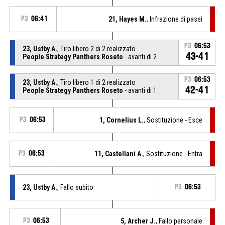
P3
06:41
21, Hayes M.
, Infrazione di passi
P3
06:53
23, Ustby A.
, Tiro libero 2 di 2 realizzato
43-41
People Strategy Panthers Roseto
- avanti di 2
P3
06:53
23, Ustby A.
, Tiro libero 1 di 2 realizzato
42-41
People Strategy Panthers Roseto
- avanti di 1
P3
06:53
1, Cornelius L.
, Sostituzione - Esce
P3
06:53
11, Castellani A.
, Sostituzione - Entra
23, Ustby A.
, Fallo subito
P3
06:53
P3
06:53
5, Archer J.
, Fallo personale