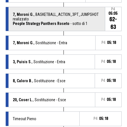
P4
05:05
7, Moroni G.
, BASKETBALL_ACTION_3PT_JUMPSHOT
62-
realizzato
People Strategy Panthers Roseto
- sotto di 1
63
7, Moroni G.
, Sostituzione - Entra
P4
05:18
3, Puisis S.
, Sostituzione - Entra
P4
05:18
8, Caloro B.
, Sostituzione - Esce
P4
05:18
20, Coser L.
, Sostituzione - Esce
P4
05:18
Timeout Pieno
P4
05:18