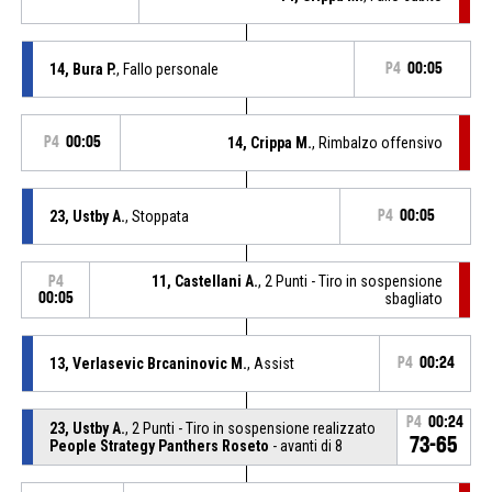
14, Bura P.
, Fallo personale
P4
00:05
P4
00:05
14, Crippa M.
, Rimbalzo offensivo
23, Ustby A.
, Stoppata
P4
00:05
11, Castellani A.
, 2 Punti - Tiro in sospensione
P4
00:05
sbagliato
13, Verlasevic Brcaninovic M.
, Assist
P4
00:24
P4
00:24
23, Ustby A.
, 2 Punti - Tiro in sospensione realizzato
73-65
People Strategy Panthers Roseto
- avanti di 8