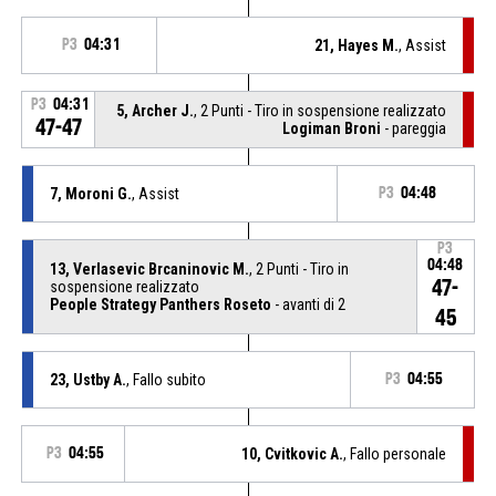
P3
04:31
21, Hayes M.
, Assist
P3
04:31
5, Archer J.
, 2 Punti - Tiro in sospensione realizzato
47-47
Logiman Broni
- pareggia
7, Moroni G.
, Assist
P3
04:48
P3
04:48
13, Verlasevic Brcaninovic M.
, 2 Punti - Tiro in
47-
sospensione realizzato
People Strategy Panthers Roseto
- avanti di 2
45
23, Ustby A.
, Fallo subito
P3
04:55
P3
04:55
10, Cvitkovic A.
, Fallo personale