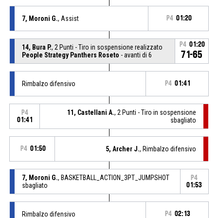
7, Moroni G.
, Assist
P4
01:20
P4
01:20
14, Bura P.
, 2 Punti - Tiro in sospensione realizzato
71-65
People Strategy Panthers Roseto
- avanti di 6
Rimbalzo difensivo
P4
01:41
11, Castellani A.
, 2 Punti - Tiro in sospensione
P4
01:41
sbagliato
P4
01:50
5, Archer J.
, Rimbalzo difensivo
7, Moroni G.
, BASKETBALL_ACTION_3PT_JUMPSHOT
P4
sbagliato
01:53
Rimbalzo difensivo
P4
02:13