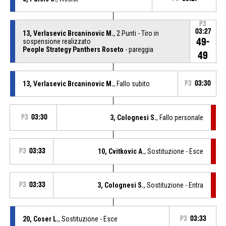
P3
03:27
13, Verlasevic Brcaninovic M.
, 2 Punti - Tiro in
49-
sospensione realizzato
People Strategy Panthers Roseto
- pareggia
49
13, Verlasevic Brcaninovic M.
, Fallo subito
P3
03:30
P3
03:30
3, Colognesi S.
, Fallo personale
P3
03:33
10, Cvitkovic A.
, Sostituzione - Esce
P3
03:33
3, Colognesi S.
, Sostituzione - Entra
20, Coser L.
, Sostituzione - Esce
P3
03:33