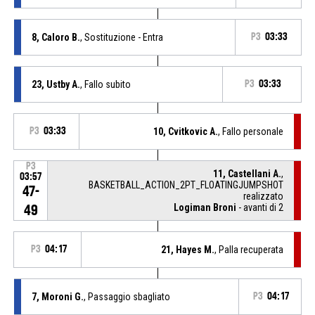
8, Caloro B.
, Sostituzione - Entra
P3
03:33
23, Ustby A.
, Fallo subito
P3
03:33
P3
03:33
10, Cvitkovic A.
, Fallo personale
P3
11, Castellani A.
,
03:57
BASKETBALL_ACTION_2PT_FLOATINGJUMPSHOT
47-
realizzato
Logiman Broni
- avanti di 2
49
P3
04:17
21, Hayes M.
, Palla recuperata
7, Moroni G.
, Passaggio sbagliato
P3
04:17