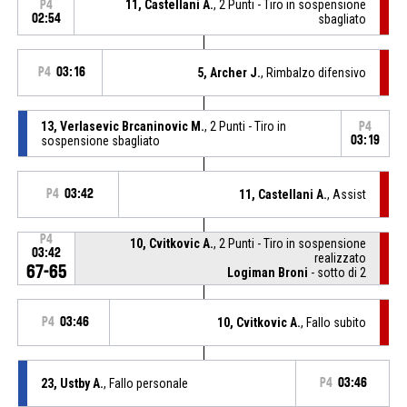
11, Castellani A.
, 2 Punti - Tiro in sospensione
P4
02:54
sbagliato
P4
03:16
5, Archer J.
, Rimbalzo difensivo
13, Verlasevic Brcaninovic M.
, 2 Punti - Tiro in
P4
sospensione sbagliato
03:19
P4
03:42
11, Castellani A.
, Assist
P4
10, Cvitkovic A.
, 2 Punti - Tiro in sospensione
03:42
realizzato
67-65
Logiman Broni
- sotto di 2
P4
03:46
10, Cvitkovic A.
, Fallo subito
23, Ustby A.
, Fallo personale
P4
03:46