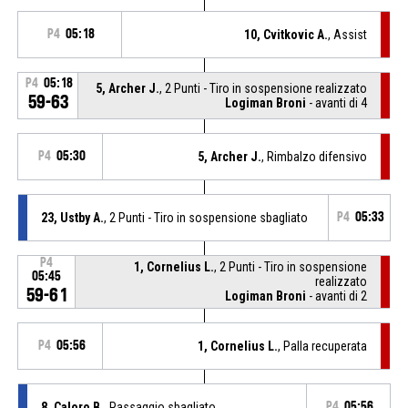
P4
05:18
10, Cvitkovic A.
, Assist
P4
05:18
5, Archer J.
, 2 Punti - Tiro in sospensione realizzato
59-63
Logiman Broni
- avanti di 4
P4
05:30
5, Archer J.
, Rimbalzo difensivo
23, Ustby A.
, 2 Punti - Tiro in sospensione sbagliato
P4
05:33
P4
1, Cornelius L.
, 2 Punti - Tiro in sospensione
05:45
realizzato
59-61
Logiman Broni
- avanti di 2
P4
05:56
1, Cornelius L.
, Palla recuperata
8, Caloro B.
, Passaggio sbagliato
P4
05:56