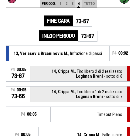
PERIODO:
1
2
3
4
TUTTO
FINE GARA
73-67
INIZIO PERIODO
73-67
13, Verlasevic Brcaninovic M.
, Infrazione di passi
P4
00:02
P4
00:05
14, Crippa M.
, Tiro libero 2 di 2 realizzato
73-67
Logiman Broni
- sotto di 6
P4
00:05
14, Crippa M.
, Tiro libero 1 di 2 realizzato
73-66
Logiman Broni
- sotto di 7
P4
00:05
Timeout Pieno
P4
00:05
14, Crippa M.
, Fallo subito