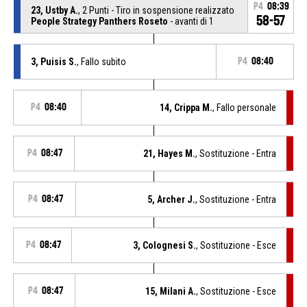
P4
08:39
23, Ustby A.
, 2 Punti - Tiro in sospensione realizzato
58-57
People Strategy Panthers Roseto
- avanti di 1
3, Puisis S.
, Fallo subito
P4
08:40
P4
08:40
14, Crippa M.
, Fallo personale
P4
08:47
21, Hayes M.
, Sostituzione - Entra
P4
08:47
5, Archer J.
, Sostituzione - Entra
P4
08:47
3, Colognesi S.
, Sostituzione - Esce
P4
08:47
15, Milani A.
, Sostituzione - Esce