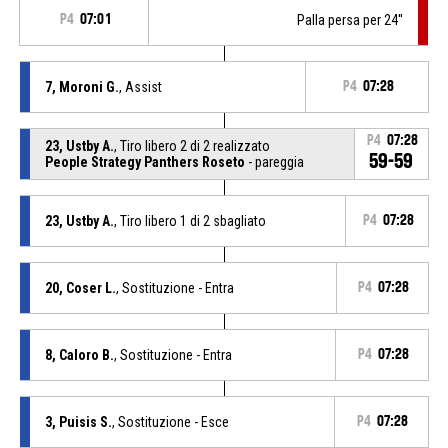
P4
07:01
Palla persa per 24''
7, Moroni G.
, Assist
P4
07:28
P4
07:28
23, Ustby A.
, Tiro libero 2 di 2 realizzato
59-59
People Strategy Panthers Roseto
- pareggia
23, Ustby A.
, Tiro libero 1 di 2 sbagliato
P4
07:28
20, Coser L.
, Sostituzione - Entra
P4
07:28
8, Caloro B.
, Sostituzione - Entra
P4
07:28
3, Puisis S.
, Sostituzione - Esce
P4
07:28