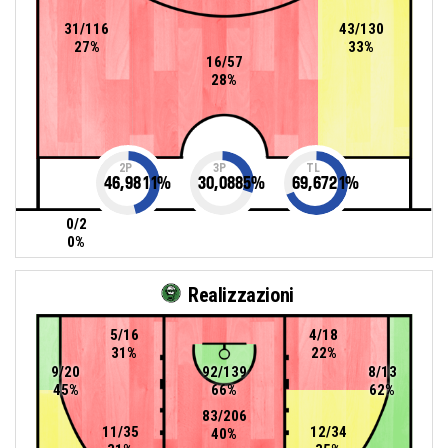
31/116
43/130
27%
33%
16/57
28%
2P
3P
TL
46,9811
%
30,0885
%
69,6721
%
0/2
0%
Realizzazioni
5/16
4/18
31%
22%
9/20
92/139
8/13
45%
66%
62%
83/206
11/35
12/34
40%