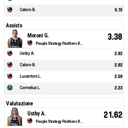
Caloro B.
5.15
Assists
Moroni G.
3.38
People Strategy Panthers Roseto
Ustby A.
2.92
Caloro B.
2.92
Lucantoni L.
2.58
Cornelius L.
2.23
Valutazione
Ustby A.
21.62
People Strategy Panthers Roseto