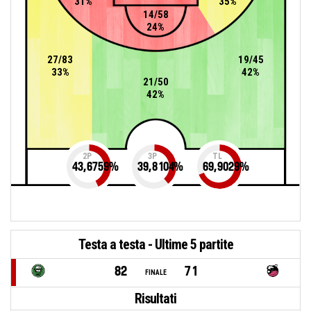
31%
35%
14/58
24%
27/83
19/45
33%
42%
21/50
42%
2P
3P
TL
43,6759
%
39,8104
%
69,9029
%
Testa a testa - Ultime 5 partite
82
71
FINALE
Risultati