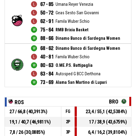
67 - 85
Umana Reyer Venezia
50 - 72
Geas Sesto San Giovanni
62 - 91
Famila Wuber Schio
75 - 64
RMB Brixia Basket
88 - 66
Dinamo Banco di Sardegna Women
68 - 62
Dinamo Banco di Sardegna Women
40 - 81
Famila Wuber Schio
80 - 63
O.ME.P.S. Battipaglia
63 - 84
Autosped G BCC Derthona
73 - 69
Alama San Martino di Lupari
BRO
ROS
27 / 66,8 (40,3913%)
23,4 / 55,1 (42,5384%)
FG
19,1 / 40,7 (46,9811%)
17 / 38,9 (43,6759%)
2P
7,8 / 26 (30,0885%)
6,4 / 16,2 (39,8104%)
3P