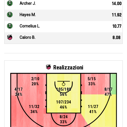
Archer J.
14.00
Hayes M.
11.92
Cornelius L.
10.77
Caloro B.
8.08
Realizzazioni
2/10
5/15
20%
33%
4/17
105/188
8/17
24%
56%
47%
107/234
11/32
11/27
46%
34%
41%
8/24
33%