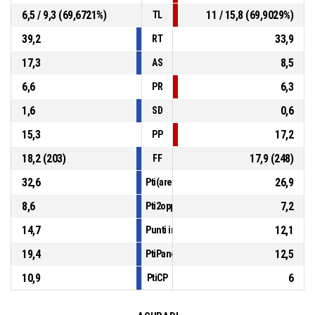
6,5 / 9,3 (69,6721%)
11 / 15,8 (69,9029%)
TL
39,2
33,9
RT
17,3
8,5
AS
6,6
6,3
PR
1,6
0,6
SD
15,3
17,2
PP
18,2 (203)
17,9 (248)
FF
32,6
26,9
Pti(area)
8,6
7,2
Pti2opp
14,7
12,1
Punti in contropiede
19,4
12,5
PtiPanch
10,9
6
PtiCP