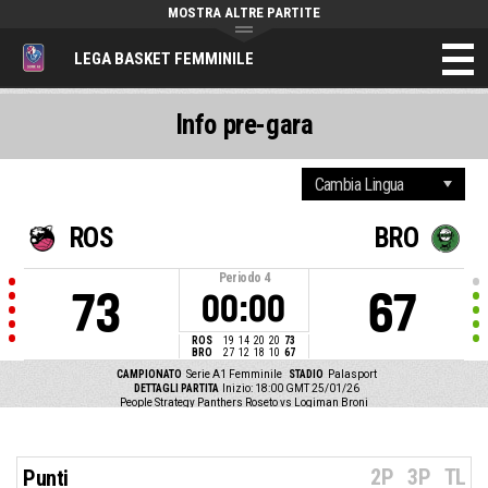
MOSTRA ALTRE PARTITE
LEGA BASKET FEMMINILE
Info pre-gara
ROS
BRO
Periodo
4
73
67
00:00
ROS
19
14
20
20
73
BRO
27
12
18
10
67
CAMPIONATO
Serie A1 Femminile
STADIO
Palasport
DETTAGLI PARTITA
Inizio: 18:00 GMT 25/01/26
People Strategy Panthers Roseto vs Logiman Broni
2P
3P
TL
Punti