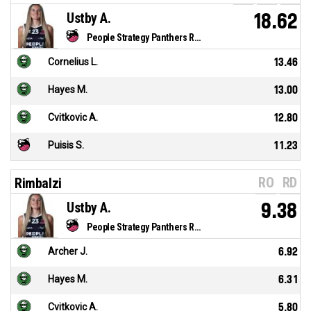
Ustby A.
18.62
People Strategy Panthers Roseto
Cornelius L.
13.46
Hayes M.
13.00
Cvitkovic A.
12.80
Puisis S.
11.23
RO
RD
Rimbalzi
Ustby A.
9.38
People Strategy Panthers Roseto
Archer J.
6.92
Hayes M.
6.31
Cvitkovic A.
5.80