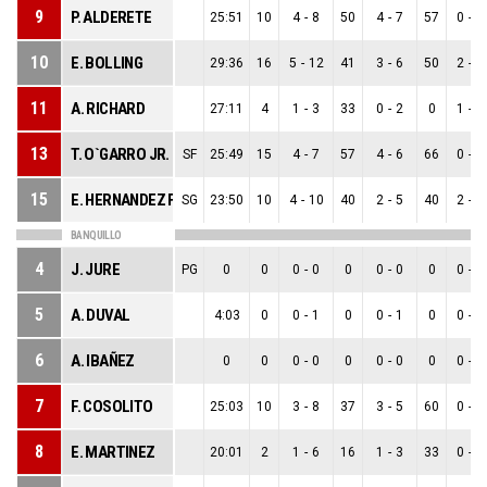
9
P. ALDERETE
25:51
10
4
-
8
50
4
-
7
57
0
-
1
10
E. BOLLING
29:36
16
5
-
12
41
3
-
6
50
2
-
6
11
A. RICHARD
27:11
4
1
-
3
33
0
-
2
0
1
-
1
13
T. O`GARRO JR.
SF
25:49
15
4
-
7
57
4
-
6
66
0
-
1
15
E. HERNANDEZ FREITEZ
SG
23:50
10
4
-
10
40
2
-
5
40
2
-
5
BANQUILLO
4
J. JURE
PG
0
0
0
-
0
0
0
-
0
0
0
-
0
5
A. DUVAL
4:03
0
0
-
1
0
0
-
1
0
0
-
0
6
A. IBAÑEZ
0
0
0
-
0
0
0
-
0
0
0
-
0
7
F. COSOLITO
25:03
10
3
-
8
37
3
-
5
60
0
-
3
8
E. MARTINEZ
20:01
2
1
-
6
16
1
-
3
33
0
-
3