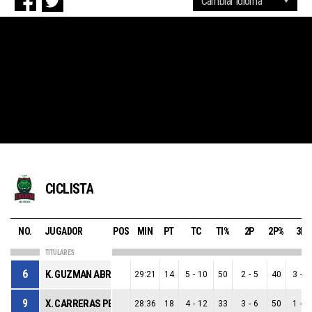
CICLISTA
NO.
JUGADOR
POS
MIN
PT
TC
TI%
2P
2P%
3P
TITULARES
6
K. GUZMAN ABREU
29:21
14
5
-
10
50
2
-
5
40
3
-
5
9
X. CARRERAS PEGUERO
28:36
18
4
-
12
33
3
-
6
50
1
-
6