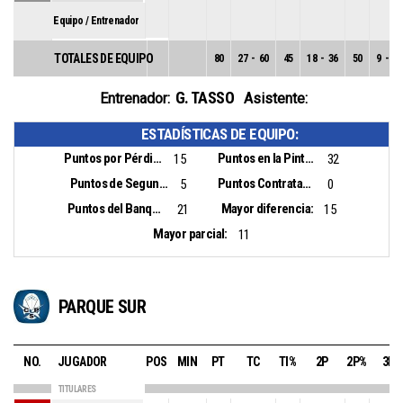
Equipo / Entrenador
TOTALES DE EQUIPO
80
27
-
60
45
18
-
36
50
9
-
24
G. TASSO
Entrenador:
Asistente:
ESTADÍSTICAS DE EQUIPO:
Puntos por Pérdidas:
Puntos en la Pintura:
15
32
Puntos de Segunda Oportunidad:
Puntos Contrataque:
5
0
Puntos del Banquillo:
Mayor diferencia:
21
15
Mayor parcial:
11
PARQUE SUR
NO.
JUGADOR
POS
MIN
PT
TC
TI%
2P
2P%
3P
TITULARES