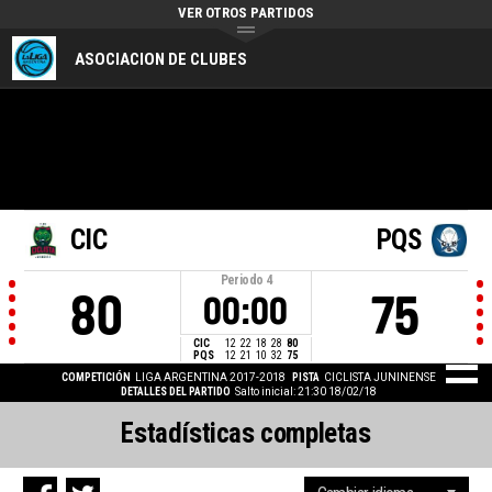
VER OTROS PARTIDOS
ASOCIACION DE CLUBES
CIC
PQS
Periodo
4
80
75
00:00
CIC
12
22
18
28
80
PQS
12
21
10
32
75
COMPETICIÓN
LIGA ARGENTINA 2017-2018
PISTA
CICLISTA JUNINENSE
DETALLES DEL PARTIDO
Salto inicial: 21:30 18/02/18
Estadísticas completas