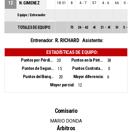
12
N. GIMENEZ
18:31
8
4
-
7
57
4
-
6
66
0
-
1
Equipo / Entrenador
TOTALES DE EQUIPO
75
26
-
62
41
21
-
41
51
5
-
21
R. RICHARD
Entrenador:
Asistente:
ESTADÍSTICAS DE EQUIPO:
Puntos por Pérdidas:
Puntos en la Pintura:
20
38
Puntos de Segunda Oportunidad:
Puntos Contrataque:
15
0
Puntos del Banquillo:
Mayor diferencia:
20
6
Mayor parcial:
12
Comisario
MARIO DONDA
Árbitros