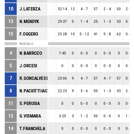
10
J. LATERZA
32:14
12
4
-
7
57
2
-
4
50
2
-
3
13
N. MENDYK
29:37
5
1
-
4
25
1
-
3
33
0
-
1
15
F. OGGERO
23:28
10
5
-
12
41
5
-
8
62
0
-
4
BANQUILLO
4
N. BARROZO
7:45
0
0
-
0
0
0
-
0
0
0
-
0
5
J. ORCESI
0
0
0
-
0
0
0
-
0
0
0
-
0
7
R. GONCALVES DA SOUZA
23:06
9
4
-
7
57
4
-
7
57
0
-
0
8
N. PACIOTTI IACCHELLI
22:23
9
3
-
6
50
1
-
3
33
2
-
3
11
S. PERUSIA
0
0
0
-
0
0
0
-
0
0
0
-
0
12
G. VISMARA
3:25
3
1
-
2
50
0
-
0
0
1
-
2
14
T. FRANCHELA
0
0
0
-
0
0
0
-
0
0
0
-
0